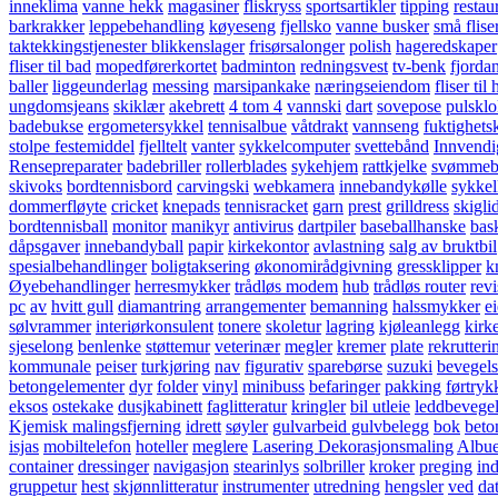
inneklima
vanne hekk
magasiner
fliskryss
sportsartikler
tipping
restau
barkrakker
leppebehandling
køyeseng
fjellsko
vanne busker
små flise
taktekkingstjenester blikkenslager
frisørsalonger
polish
hageredskaper
fliser til bad
mopedførerkortet
badminton
redningsvest
tv-benk
fjorda
baller
liggeunderlag
messing
marsipankake
næringseiendom
fliser til
ungdomsjeans
skiklær
akebrett
4 tom 4
vannski
dart
sovepose
pulskl
badebukse
ergometersykkel
tennisalbue
våtdrakt
vannseng
fuktighets
stolpe festemiddel
fjelltelt
vanter
sykkelcomputer
svettebånd
Innvendi
Rensepreparater
badebriller
rollerblades
sykehjem
rattkjelke
svømmebr
skivoks
bordtennisbord
carvingski
webkamera
innebandykølle
sykkel
dommerfløyte
cricket
knepads
tennisracket
garn
prest
grilldress
skigli
bordtennisball
monitor
manikyr
antivirus
dartpiler
baseballhanske
bas
dåpsgaver
innebandyball
papir
kirkekontor
avlastning
salg av bruktbil
spesialbehandlinger
boligtaksering
økonomirådgivning
gressklipper
k
Øyebehandlinger
herresmykker
trådløs modem
hub
trådløs router
revi
pc
av
hvitt gull
diamantring
arrangementer
bemanning
halssmykker
e
sølvrammer
interiørkonsulent
tonere
skoletur
lagring
kjøleanlegg
kirk
sjeselong
benlenke
støttemur
veterinær
megler
kremer
plate
rekrutteri
kommunale
peiser
turkjøring
nav
figurativ
sparebørse
suzuki
bevegels
betongelementer
dyr
folder
vinyl
minibuss
befaringer
pakking
førtryk
eksos
ostekake
dusjkabinett
faglitteratur
kringler
bil utleie
leddbevege
Kjemisk malingsfjerning
idrett
søyler
gulvarbeid gulvbelegg
bok
beto
isjas
mobiltelefon
hoteller
meglere
Lasering Dekorasjonsmaling
Albue
container
dressinger
navigasjon
stearinlys
solbriller
kroker
preging
ind
gruppetur
hest
skjønnlitteratur
instrumenter
utredning
hengsler
ved
da