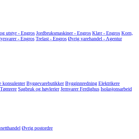
og utstyr - Engros
Jordbruksmaskiner - Engros
Klær - Engros
Korn,
styrsvarer - Engros
Trelast - Engros
Øvrig varehandel - Agentur
 konsulenter
Byggevarebutikker
Bygginnredning
Elektrikere
Tømrere
Sagbruk og høvlerier
Jernvarer
Ferdighus
Isolasjonsarbeid
netthandel
Øvrig postordre