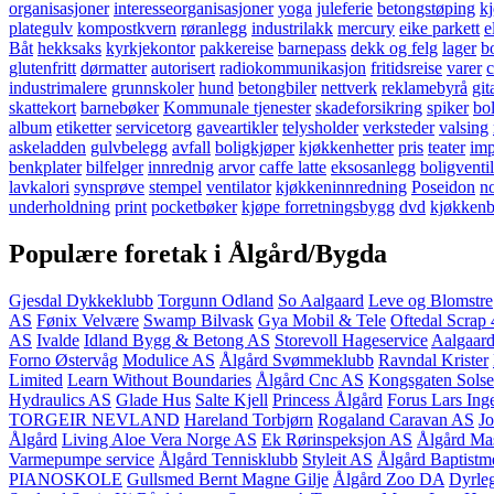
organisasjoner
interesseorganisasjoner
yoga
juleferie
betongstøping
k
plategulv
kompostkvern
røranlegg
industrilakk
mercury
eike parkett
e
Båt
hekksaks
kyrkjekontor
pakkereise
barnepass
dekk og felg
lager
bo
glutenfritt
dørmatter
autorisert
radiokommunikasjon
fritidsreise
varer
c
industrimalere
grunnskoler
hund
betongbiler
nettverk
reklamebyrå
git
skattekort
barnebøker
Kommunale tjenester
skadeforsikring
spiker
bo
album
etiketter
servicetorg
gaveartikler
telysholder
verksteder
valsing
askeladden
gulvbelegg
avfall
boligkjøper
kjøkkenhetter
pris
teater
imp
benkplater
bilfelger
innrednig
arvor
caffe latte
eksosanlegg
boligventi
lavkalori
synsprøve
stempel
ventilator
kjøkkeninnredning
Poseidon
no
underholdning
print
pocketbøker
kjøpe forretningsbygg
dvd
kjøkken
Populære foretak i Ålgård/Bygda
Gjesdal Dykkeklubb
Torgunn Odland
So Aalgaard
Leve og Blomstre
AS
Fønix Velvære
Swamp Bilvask
Gya Mobil & Tele
Oftedal Scrap
AS
Ivalde
Idland Bygg & Betong AS
Storevoll Hageservice
Aalgaard
Forno Østervåg
Modulice AS
Ålgård Svømmeklubb
Ravndal Krister
Limited
Learn Without Boundaries
Ålgård Cnc AS
Kongsgaten Sols
Hydraulics AS
Glade Hus
Salte Kjell
Princess Ålgård
Forus Lars Ing
TORGEIR NEVLAND
Hareland Torbjørn
Rogaland Caravan AS
Jo
Ålgård
Living Aloe Vera Norge AS
Ek Rørinspeksjon AS
Ålgård Mas
Varmepumpe service
Ålgård Tennisklubb
Styleit AS
Ålgård Baptistm
PIANOSKOLE
Gullsmed Bernt Magne Gilje
Ålgård Zoo DA
Dyrle