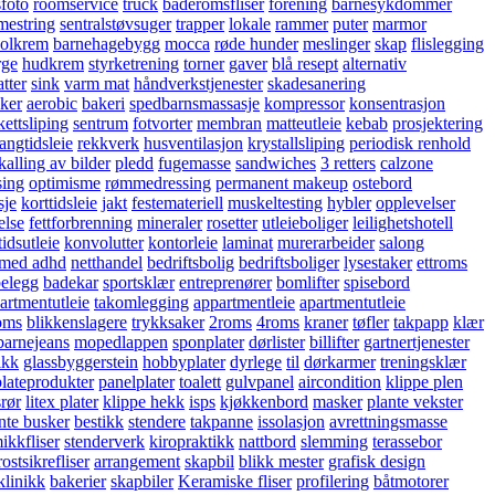
sfoto
roomservice
truck
baderomsfliser
forening
barnesykdommer
mestring
sentralstøvsuger
trapper
lokale
rammer
puter
marmor
solkrem
barnehagebygg
mocca
røde hunder
meslinger
skap
flislegging
rge
hudkrem
styrketrening
torner
gaver
blå resept
alternativ
atter
sink
varm mat
håndverkstjenester
skadesanering
kker
aerobic
bakeri
spedbarnsmassasje
kompressor
konsentrasjon
kettsliping
sentrum
fotvorter
membran
matteutleie
kebab
prosjektering
langtidsleie
rekkverk
husventilasjon
krystallsliping
periodisk renhold
kalling av bilder
pledd
fugemasse
sandwiches
3 retters
calzone
sing
optimisme
rømmedressing
permanent makeup
ostebord
sje
korttidsleie
jakt
festemateriell
muskeltesting
hybler
opplevelser
else
fettforbrenning
mineraler
rosetter
utleieboliger
leilighetshotell
tidsutleie
konvolutter
kontorleie
laminat
murerarbeider
salong
 med adhd
netthandel
bedriftsbolig
bedriftsboliger
lysestaker
ettroms
belegg
badekar
sportsklær
entreprenører
bomlifter
spisebord
artmentutleie
takomlegging
appartmentleie
apartmentutleie
oms
blikkenslagere
trykksaker
2roms
4roms
kraner
tøfler
takpapp
klær
barnejeans
mopedlappen
sponplater
dørlister
billifter
gartnertjenester
ikk
glassbyggerstein
hobbyplater
dyrlege
til
dørkarmer
treningsklær
plateprodukter
panelplater
toalett
gulvpanel
aircondition
klippe plen
rør
litex plater
klippe hekk
isps
kjøkkenbord
masker
plante vekster
nte busker
bestikk
stendere
takpanne
issolasjon
avrettningsmasse
ikkfliser
stenderverk
kiropraktikk
nattbord
slemming
terassebor
rostsikrefliser
arrangement
skapbil
blikk mester
grafisk design
klinikk
bakerier
skapbiler
Keramiske fliser
profilering
båtmotorer