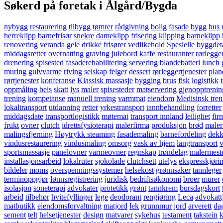
Søkerd på foretak i Ålgård/Bygda
nybygg
restaurering
tilbygg
tømrer
rådgivning
bolig
fasade
bygg
hus
herreklipp
barnefrisør
snekre
dameklipp
frisering
klipping
barneklipp
renovering
veranda
gele
drikke
frisører
vedlikehold
Spesielle byggdeta
middagsretter
overnatting
graving
julebord
kaffe
restauranter
rørlegge
drenering
spisested
fasaderehabilitering
servering
blandebatteri
lunch
muring
gulvvarme
riving
selskap
felger
dessert
rørleggertjenester
plan
rørtjenester
konferanse
Klassisk massasje
bygging
brus
fisk
logistikk
oppmåling
beis
skatt
lys
maler
spisesteder
matservering
gjenopptrenin
trening
kompetanse
manuell trening
varmmat
eiendom
Medisinsk tren
lokaltransport
utdanning
retter
yrkestransport
tannbehandling
forretter
middagsdate
transportlogistikk
møtemat
transport innland
leilighet
fir
frukt
ovner
clutch
idrettsfysioterapi
malerfirma
produksjon
brød
maler
malingsfjerning
Høytrykk steaming
fasademaling
barnefordeling
dek
vindusrestaurering
vindusmaling
omsorg
vask av hjem
langtransport
v
sportsmassasje
panelovner
varmeovner
regnskap
trøndelag
malermest
installasjonsarbeid
lokalruter
sjokolade
clutchsett
utelys
ekspresskjøri
bildeler
moms
overspenningssystemer
helsekost
grønnsaker
tannleger
terminoppgjør
lønnsregistrering
juridisk
bedriftsøkonomi
broer
murer
isolasjon
soneterapi
advokater
protetikk
grønt
tannkrem
bursdagskort
arbeid
tilbehør
hvitefyllinger
lege
deodorant
rengjøring
Leca
advokatt
matbutikk
eiendomsforvaltning
matjord
lek
grunnmur
jord
arverett
da
sement
telt
helsetjenester
design
matvarer
sykehus
testament
takstein
k