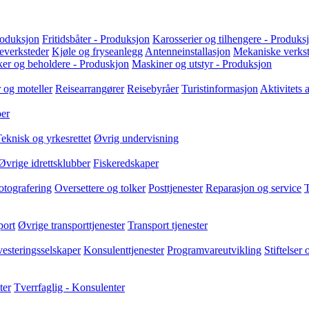
roduksjon
Fritidsbåter - Produksjon
Karosserier og tilhengere - Produks
severksteder
Kjøle og fryseanlegg
Antenneinstallasjon
Mekaniske verks
nker og beholdere - Produskjon
Maskiner og utstyr - Produksjon
 og moteller
Reisearrangører
Reisebyråer
Turistinformasjon
Aktivitets
oer
eknisk og yrkesrettet
Øvrig undervisning
Øvrige idrettsklubber
Fiskeredskaper
otografering
Oversettere og tolker
Posttjenester
Reparasjon og service
T
port
Øvrige transporttjenester
Transport tjenester
vesteringsselskaper
Konsulenttjenester
Programvareutvikling
Stiftelser
ter
Tverrfaglig - Konsulenter