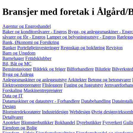
Bransjer med foretak i Ålgård/
Agentur og Engroshandel
Baker og konditorråvarer - Engros
Bygg- og anleggsmaskiner - Engr
såvarer og fôr - Engros
Lamper og belysningsutstyr - Engros
Rørlegge
Bank, Økonomi og Forsikring
Banker
Porteføljeinvesteringer
Regnskap og bokføring
Revisjon
Barn og Ungdom
Barnehager
Fritidsklubber
Bil, Båt og MC
Bensinstasjoner
Bildekk og felger
Bilforhandlere
Bilutleie
Bilverkste
Bygg og Anlegg
Anleggsmaskiner og anleggsutstyr
Arkitekter
Betong og betongvarer
Elektroentreprenører
Flisleggere
Fuging og fugeutstyr
Jernvareforhan
Forskaling
Maskinentreprenører
Data og IT
Datamaskiner og datautstyr - Forhandlere
Databehandling
Datainstall
Design
Blomsterdekoratører
Industridesign
Webdesign
Øvrig designvirksomh
Detaljvarer
Apoteker
Blomsterbutikker
Bokhandel
Dyrebutikker
Fyrverkeri
Gull
Eiendom og Bolig