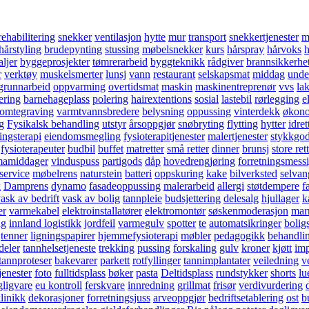
rehabilitering
snekker
ventilasjon
hytte
mur
transport
snekkertjenester
m
hårstyling
brudepynting
stussing
møbelsnekker
kurs
hårspray
hårvoks
h
ljer
byggeprosjekter
tømrerarbeid
byggteknikk
rådgiver
brannsikkerhe
r
verktøy
muskelsmerter
lunsj
vann
restaurant
selskapsmat
middag
unde
grunnarbeid
oppvarming
overtidsmat
maskin
maskinentreprenør
vvs
la
ering
barnehageplass
polering
hairextentions
sosial
lastebil
rørlegging
e
tomtegraving
varmtvannsbredere
belysning
oppussing
vinterdekk
økon
g
Fysikalsk behandling
utstyr
årsoppgjør
snøbryting
flytting
hytter
idre
ingsterapi
eiendomsmegling
fysioterapitjenester
malertjenester
stykkgo
fysioterapeuter
budbil
buffet
matretter
små retter
dinner
brunsj
store ret
mamiddager
vinduspuss
partigods
dåp
hovedrengjøring
forretningsmess
service
møbelrens
naturstein
batteri
oppskuring
kake
bilverksted
selvan
k
Damprens
dynamo
fasadeoppussing
malerarbeid
allergi
støtdempere
f
ask av bedrift
vask av bolig
tannpleie
budsjettering
delesalg
hjullager
k
er
varmekabel
elektroinstallatører
elektromontør
søskenmoderasjon
mar
ng
innland logistikk
jordfeil
varmegulv
spotter
te
automatsikringer
bolig
tenner
ligningspapirer
hjemmefysioterapi
møbler
pedagogikk
behandli
deler
tannhelsetjeneste
trekking
pussing
forskaling
gulv
kroner
kjøtt
imp
tannproteser
bakevarer
parkett
rotfyllinger
tannimplantater
veiledning
v
jenester
foto
fulltidsplass
bøker
pasta
Deltidsplass
rundstykker
shorts
lu
gligvare
eu kontroll
ferskvare
innredning
grillmat
frisør
verdivurdering
linikk
dekorasjoner
forretningsjuss
arveoppgjør
bedriftsetablering
ost
b