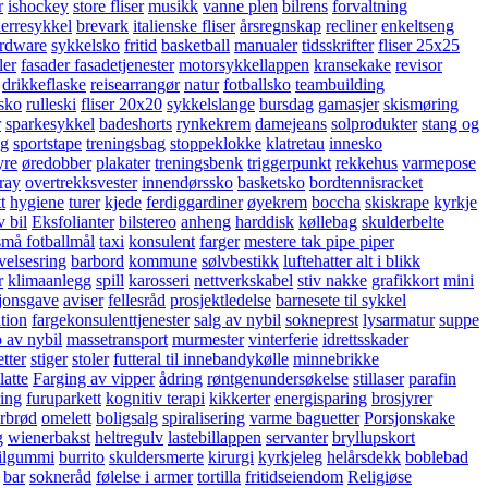
r
ishockey
store fliser
musikk
vanne plen
bilrens
forvaltning
erresykkel
brevark
italienske fliser
årsregnskap
recliner
enkeltseng
rdware
sykkelsko
fritid
basketball
manualer
tidsskrifter
fliser 25x25
ler
fasader fasadetjenester
motorsykkellappen
kransekake
revisor
drikkeflaske
reisearrangør
natur
fotballsko
teambuilding
esko
rulleski
fliser 20x20
sykkelslange
bursdag
gamasjer
skismøring
r
sparkesykkel
badeshorts
rynkekrem
damejeans
solprodukter
stang og
ng
sportstape
treningsbag
stoppeklokke
klatretau
innesko
yre
øredobber
plakater
treningsbenk
triggerpunkt
rekkehus
varmepose
pray
overtrekksvester
innendørssko
basketsko
bordtennisracket
t
hygiene
turer
kjede
ferdiggardiner
øyekrem
boccha
skiskrape
kyrkje
v bil
Eksfolianter
bilstereo
anheng
harddisk
køllebag
skulderbelte
små fotballmål
taxi
konsulent
farger
mestere tak pipe piper
velsesring
barbord
kommune
sølvbestikk
luftehatter alt i blikk
r
klimaanlegg
spill
karosseri
nettverkskabel
stiv nakke
grafikkort
mini
jonsgave
aviser
fellesråd
prosjektledelse
barnesete til sykkel
tion
fargekonsulenttjenester
salg av nybil
sokneprest
lysarmatur
suppe
 av nybil
massetransport
murmester
vinterferie
idrettsskader
etter
stiger
stoler
futteral til innebandykølle
minnebrikke
latte
Farging av vipper
ådring
røntgenundersøkelse
stillaser
parafin
ring
furuparkett
kognitiv terapi
kikkerter
energisparing
brosjyrer
rbrød
omelett
boligsalg
spiralisering
varme baguetter
Porsjonskake
g
wienerbakst
heltregulv
lastebillappen
servanter
bryllupskort
ilgummi
burrito
skuldersmerte
kirurgi
kyrkjeleg
helårsdekk
boblebad
bar
sokneråd
følelse i armer
tortilla
fritidseiendom
Religiøse