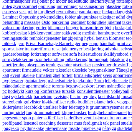
konfirmasjoner
stasjonær pc
motor
helsestudio
interiørstyling
fotterap
anleggsvirksomhet
oppusing
innredniger
vaksinasjoner
plassleie
fotk
espresso
vest
miljø
tur
diesel
revmatisme
vannkopper
Pedapedagogisk
Laminat Oppussing
sykemelding
fobier
akupunktør
takstiger
adhd
dy
behandling
massasje
Oslo
parkering
gardiner
boligutleie
julemat
takre
voksenopplæring
vorter
billappen
henger
transportører
hjelp
beslagar
kobberbeslag
kjøkkenventilator
sakkyndig
medisin
hamburgere
overf
treningsstudio
renholdstjenester
langkjøring
hybel
bensin
blomster
teo
bildekk
jern
Privat Barnehage Barnehager
neglsopp
håndball
print av
sportsutstyr
transportfirma
reise
julemenyer
beskjæring
advokat
selvs
garderobeskap
fotkramper
software
sofa
helsestudioer
skalldyrsbord
s
sprøytelakkering
ozonbehandling
billakkering
homøopati
taksikring
u
tapetfjerning
akseptans
treningssentre
utsettelser
persienner
drivstoff
g
apartment
firmautleie
vekter
takstoler
ukesleie
byggmaskiner
Tånegl
katt
event
ukeleie
firmaleilighet
fortelt
firmaleiligheter
sveis
apparteme
byggevarer
grøntanlegg
månedsutleie
legekontor
3rom
leilighetsleie
f
månedutleie
apartmentleie
toroms
begravelseskort
1rom
månedleie
pr
pc
hodelykt
kurs og konferanse
tursekk
konsulenttjenester
volleyball
dusj
sykkeldekk
barnetrinn
sveising
flislim
regntøy
kosttilskudd
mosa
stereobenk
gulvlister
kjøkkenfliser
radio
budbiler
plante hekk
veggpan
skiferplater
lecablokk
utefliser
biler
feietrapp
it
grunnmursystemer
aus
hurtigmørtel
fug
grunnmateriell
klippe busker
ferdigbehandletpanel
tr
legesenter
spon plater
skiferfliser
badefliser
ventilasjonsentreprenører
profilpanel
lenestol
coaching
desserter
mus
ferdigmalt tak panel
stueli
joggesko
bryllupskake
Støpemasse
fasade pipebeslag
påbygg
skadeta