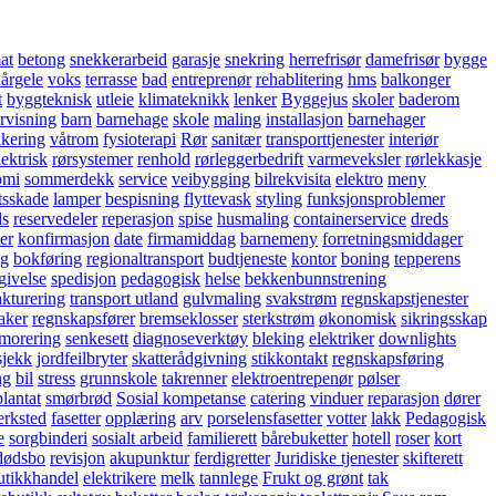
at
betong
snekkerarbeid
garasje
snekring
herrefrisør
damefrisør
bygge
årgele
voks
terrasse
bad
entreprenør
rehablitering
hms
balkonger
t
byggteknisk
utleie
klimateknikk
lenker
Byggejus
skoler
baderom
rvisning
barn
barnehage
skole
maling
installasjon
barnehager
kkering
våtrom
fysioterapi
Rør
sanitær
transporttjenester
interiør
lektrisk
rørsystemer
renhold
rørleggerbedrift
varmeveksler
rørlekkasje
omi
sommerdekk
service
veibygging
bilrekvisita
elektro
meny
ttsskade
lamper
bespisning
flyttevask
styling
funksjonsproblemer
ds
reservedeler
reperasjon
spise
husmaling
containerservice
dreds
ter
konfirmasjon
date
firmamiddag
barnemeny
forretningsmiddager
ig
bokføring
regionaltransport
budtjeneste
kontor
boning
tepperens
givelse
spedisjon
pedagogisk
helse
bekkenbunnstrening
akturering
transport utland
gulvmaling
svakstrøm
regnskapstjenester
aker
regnskapsfører
bremseklosser
sterkstrøm
økonomisk
sikringsskap
morering
senkesett
diagnoseverktøy
bleking
elektriker
downlights
sjekk
jordfeilbryter
skatterådgivning
stikkontakt
regnskapsføring
ng
bil
stress
grunnskole
takrenner
elektroentrepenør
pølser
lantat
smørbrød
Sosial kompetanse
catering
vinduer
reparasjon
dører
erksted
fasetter
opplæring
arv
porselensfasetter
votter
lakk
Pedagogisk
e
sorgbinderi
sosialt arbeid
familierett
bårebuketter
hotell
roser
kort
dødsbo
revisjon
akupunktur
ferdigretter
Juridiske tjenester
skifterett
utikkhandel
elektrikere
melk
tannlege
Frukt og grønt
tak