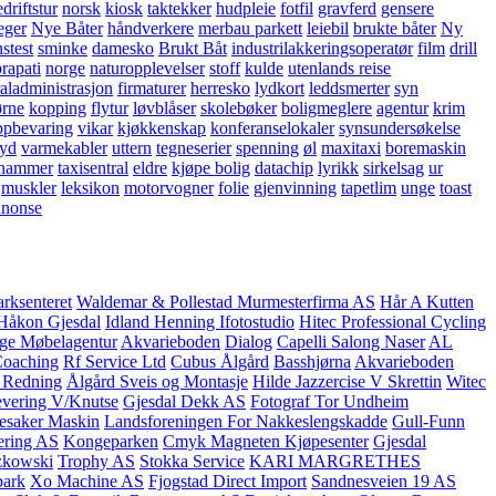
driftstur
norsk
kiosk
taktekker
hudpleie
fotfil
gravferd
gensere
eger
Nye Båter
håndverkere
merbau parkett
leiebil
brukte båter
Ny
stest
sminke
damesko
Brukt Båt
industrilakkeringsoperatør
film
drill
rapati
norge
naturopplevelser
stoff
kulde
utenlands reise
raladministrasjon
firmaturer
herresko
lydkort
leddsmerter
syn
ørne
kopping
flytur
løvblåser
skolebøker
boligmeglere
agentur
krim
ppbevaring
vikar
kjøkkenskap
konferanselokaler
synsundersøkelse
lyd
varmekabler
uttern
tegneserier
spenning
øl
maxitaxi
boremaskin
hammer
taxisentral
eldre
kjøpe bolig
datachip
lyrikk
sirkelsag
ur
muskler
leksikon
motorvogner
folie
gjenvinning
tapetlim
unge
toast
nnonse
arksenteret
Waldemar & Pollestad Murmesterfirma AS
Hår A Kutten
Håkon Gjesdal
Idland Henning Ifotostudio
Hitec Professional Cycling
ge Møbelagentur
Akvarieboden
Dialog
Capelli Salong Naser
AL
Coaching
Rf Service Ltd
Cubus Ålgård
Basshjørna
Akvarieboden
 Redning
Ålgård Sveis og Montasje
Hilde Jazzercise V Skrettin
Witec
vering V/Knutse
Gjesdal Dekk AS
Fotograf Tor Undheim
esaker Maskin
Landsforeningen For Nakkeslengskadde
Gull-Funn
ering AS
Kongeparken
Cmyk Magneten Kjøpesenter
Gjesdal
zkowski
Trophy AS
Stokka Service
KARI MARGRETHES
park
Xo Machine AS
Fjogstad Direct Import
Sandnesveien 19 AS