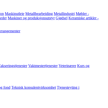
jon
Maskinutleie
Metallbearbeiding
Metallindustri
Møbler -
teder
Maskiner og produksjonsutstyr
Gjødsel
Keramiske artikler -
 arrangementer
akseringstjenester
Vaktmestertjenester
Veterinærer
Kurs og
 og fond
Teknisk konsulentvirksomhet
Tjenesteyting i