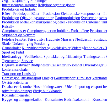
Organisasjoner og Foreninger
Interesseorganisasjoner
Religiøse organisasjoner
Produksjon og Industri
Båter - Produksjon
Båter - Produksjon
Elektroniske komponenter - P
Produksjon
Olje- og gassutvinning
Papirproduksjon
Sveisere og svei
Produksjon
Metallkonstruksjoner og deler - Produksjon
Cisterner, ta
Reiseliv
Campingplasser
Campingvogner og bobiler - Forhandlere
Pensjonater
Skjønnhet og Velvære
Fotpleie
Frisører
Frisørutstyr
Hudpleie
Massasje
Negldesign
Solstudi
Skole, Utdanning og Forskning
Grunnskoler
Kursvirksomhet og kveldsskoler
Videregående skoler - T
Sport og Fritid
Idrettsanlegg - Vedlikehold
Sportsklær og fritidsutstyr
Treningssentre
Tjenester og Service
Begravelsesbyråer
Budtjenester
Callsentervirksomhet
Dyresalonger
F
konferanselokaler
Transport og Logistikk
Bomstasjon
Busstransport
Drosjer
Godstransport
Turbusser
Varetrans
Øvrige kategorier
Databasevirksomhet
Husholdningsvarer - Utleie
Import og eksport
In
privathusholdninger
Øvrig butikkhandel
Konsulenttjenester
Bygge- og anleggsteknikk - Konsulenter
Bedriftsøkonomi - Konsulen