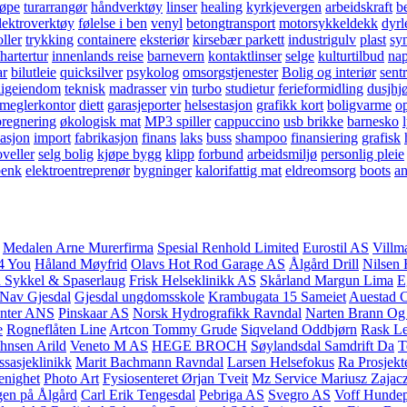
jøpe
turarrangør
håndverktøy
linser
healing
kyrkjevergen
arbeidskraft
be
lektroverktøy
følelse i ben
venyl
betongtransport
motorsykkeldekk
dyrl
ller
trykking
containere
eksteriør
kirsebær parkett
industrigulv
plast
syn
hartertur
innenlands reise
barnevern
kontaktlinser
selge
kulturtilbud
nap
ar
bilutleie
quicksilver
psykolog
omsorgstjenester
Bolig og interiør
sent
ligeiendom
teknisk
madrasser
vin
turbo
studietur
ferieformidling
dusjhj
meglerkontor
diett
garasjeporter
helsestasjon
grafikk kort
boligvarme
o
regnering
økologisk mat
MP3 spiller
cappuccino
usb brikke
barnesko
lasjon
import
fabrikasjon
finans
laks
buss
shampoo
finansiering
grafisk
veller
selg bolig
kjøpe bygg
klipp
forbund
arbeidsmiljø
personlig pleie
benk
elektroentreprenør
bygninger
kalorifattig mat
eldreomsorg
boots
a
Medalen Arne Murerfirma
Spesial Renhold Limited
Eurostil AS
Villm
 4 You
Håland Møyfrid
Olavs Hot Rod Garage AS
Ålgård Drill
Nilsen 
 Sykkel & Spaserlaug
Frisk Helseklinikk AS
Skårland Margun Lima
E
Nav Gjesdal
Gjesdal ungdomsskole
Krambugata 15 Sameiet
Auestad 
enter ANS
Pinskaar AS
Norsk Hydrografikk Ravndal
Narten Brann Og
e
Rogneflåten Line
Artcon Tommy Grude
Siqveland Oddbjørn
Rask Le
hnsen Arild
Veneto M AS
HEGE BROCH
Søylandsdal Samdrift Da
T
sasjeklinikk
Marit Bachmann Ravndal
Larsen Helsefokus
Ra Prosjekt
enighet
Photo Art
Fysiosenteret Ørjan Tveit
Mz Service Mariusz Zajac
gen på Ålgård
Carl Erik Tengesdal
Pebriga AS
Svegro AS
Voff Hunde