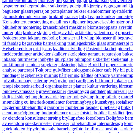
samboerkontrakter
blomsterjord
skifteoppgjør
konkursbo
samværsrett
lyspærer
melkeprodukter
sukkertøy
potetgull
kjøretøy
tyggegummi
kj
baguetter
glassreperasjon
potteplanter
bukser
eiendommer
nyetablerin
grunnskoleundervisning
bruktbil
kranser
bil glass
mekaniker
undertøy
Konsulentertjenesteyting
metall
rus
tulipaner
begravelsesblomster
ork
biltilbehør
montering
kransebinderi
maskiner
blomsteroppsats
avretti
murerjobb
krukke
skjørt
styling av hår
arkitektur
valentin dag
oppsett
fysioterapeut
faktura
enebolig
blomster til bryllup
blomster til begrave
til farsdag
begravelse
barnesikring
tannlegeskrekk
glass
aromaterapi
r
Helseberedskap
drift
jeans
kvalitetsutvikling
Pasientsikkerhet
pipereha
meldeordninger
arkitekter
skalldyr
skoleplass
garanti reparasjon
buks
inkasso
murmestre
innbytte
gulvplater
bilimport
sikkerhet
spekemat
le
bruktimport
seminar
smykker
takstering
båter
Brukt bil
piperestaureri
analyse
parterapi
T-skjorte
gulvfliser
anleggsmaskiner
cafe
Ny bil
puk
middager
legetjeneste
murhus
hårfjerning
trådløs
offshore
varmepump
privatbarnehage
cateringbyrå
nyimport
cardigans
bil import
lokaler
ma
terapi
skorsteinsarbeid
organisasjoner
planter
kultur
vurdering
idretts
bindevevsmassasje
gravemaskiner
designbygg
sandaler
akupressur
la
skilt
takshingel
ungdomsskole
tepper
boligstyling
fotografering
mørtel
snømåking
eu
interiørkonsulenter
forretningbygg
kunstbygg
sosialise
triggerpunktbehandling
rapporter
møblering
fasader
pipebeslag
blikk
eiendomsrådgivning
hudproblemer
reiser
fotstell
bobiler
likviditet
tjen
av eiendom
konsulenter
strøing
bryllupsfoto
fotoalbum
Boligfoto
barn
av eiendom
snekkermester
markiser
fotbehandling
interiørdesign
konf
gatekjøkken
Høydefoto
sølv
barnehagefoto
konfirmasjonsfoto
skolefo