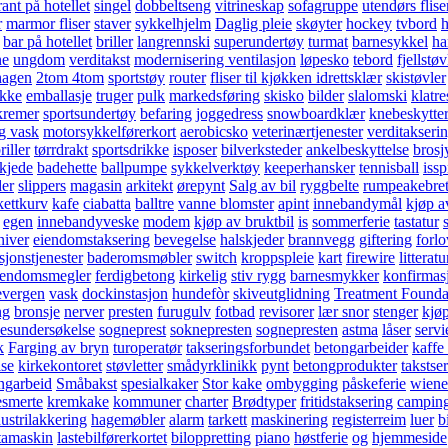
rant på hotellet
singel
dobbeltseng
vitrineskap
sofagruppe
utendørs flise
r
marmor fliser
staver
sykkelhjelm
Daglig pleie
skøyter
hockey
tvbord
h
bar på hotellet
briller
langrennski
superundertøy
turmat
barnesykkel
ha
ne
ungdom
verditakst
modernisering ventilasjon
løpesko
tebord
fjellstøv
 hagen
2tom 4tom
sportstøy
router
fliser til kjøkken
idrettsklær
skistøvler
okke
emballasje
truger
pulk
markedsføring
skisko
bilder
slalomski
klatr
kremer
sportsundertøy
befaring
joggedress
snowboardklær
knebeskytte
g vask
motorsykkelførerkort
aerobicsko
veterinærtjenester
verditakseri
iller
tørrdrakt
sportsdrikke
isposer
bilverksteder
ankelbeskyttelse
brosj
kjede
badehette
ballpumpe
sykkelverktøy
keeperhansker
tennisball
iss
der
slippers
magasin
arkitekt
ørepynt
Salg av bil
ryggbelte
rumpeakebret
kettkurv
kafe
ciabatta
balltre
vanne blomster
apint
innebandymål
kjøp a
egen
innebandyveske
modem
kjøp av bruktbil
is
sommerferie
tastatur
niver
eiendomstaksering
bevegelse
halskjeder
brannvegg
giftering
forlo
sjonstjenester
baderomsmøbler
switch
kroppspleie
kart
firewire
litteratu
iendomsmegler
ferdigbetong
kirkelig
stiv rygg
barnesmykker
konfirmas
evergen
vask
dockinstasjon
hundefòr
skiveutglidning
Treatment Founda
ng
bronsje
nerver
presten
furugulv
fotbad
revisorer
lær snor
stenger
kjøp
esundersøkelse
sogneprest
soknepresten
sognepresten
astma
låser
servi
k
Farging av bryn
turoperatør
takseringsforbundet
betongarbeider
kaffe 
lse
kirkekontoret
støvletter
smådyrklinikk
pynt
betongprodukter
takstse
ngarbeid
Småbakst
spesialkaker
Stor kake
ombygging
påskeferie
wiene
smerte
kremkake
kommuner
charter
Brødtyper
fritidstaksering
campin
ustrilakkering
hagemøbler
alarm
tarkett
maskinering
registerreim
luer
b
tamaskin
lastebilførerkortet
biloppretting
piano
høstferie
og
hjemmeside