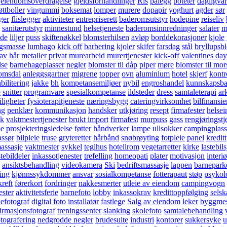
eiendomsoverdragelse
gjeldsforhandlinger
Ris
pålegg
poteter
dagligva
øttboller
vingummi
boksemat
lomper
murere
dopapir
yoghurt
agder
sør
ger
flislegger
aktiviteter
entrepriserett
baderomsutstyr
hodepine
reiseliv
sanitærutstyr
minnestund
helsetjeneste
baderomsinnredninger
salater
m
ide
liljer
puss
skiftenøkkel
blomsterhilsen
avløp
borddekorasjoner
kjole
ngsmasse
lumbago
kick off
barbering
kjoler
skifer
farsdag
stål
bryllupsb
 av hår
metaller
privat
murearbeid
murertjenester
kick-off
valentines day
lse
barnehageplasser
negler
blomster til dåp
piper
møre
blomster til mo
omsdal
anleggsgartner
migrene
topper
ovn
aluminium
hotel
skjerf
kontr
bilitering
jakke
bh
kompetansemiljøer
nybil
engroshandel
kunnskapsbas
e
snitter
programvare
spesialkompetanse
ildsteder
dress
samtaleterapi
ar
iligheter
fysioterapitjeneste
næringsbygg
cateringvirksomhet
bilfinansie
ng
penklær
kommunikasjon
handsker
utkjøring
resept
firmafester
helsei
k
vaktmestertjenester
brukt import
firmafest
murpuss
gass
rengjøringstj
e
prosjekteringsledelse
føtter
håndverker
lampe
ullsokker
campingplass
ssør
bilpleie
truse
gryteretter
hårbånd
snøbrøyting
fotpleie
panel
kreditt
massasje
vaktmester
sykkel
teglhus
hotellrom
vegetarretter
kirke
lastebils
stebildeler
inkassotjenester
trefelling
homeopati
plater
motivasjon
interiø
ansiktsbehandling
videokamera
Ski
bedriftsmassasje
lappen
barnepark
ring
kjønnssykdommer
ansvar
sosialkompetanse
fotterapaut
støp
psykol
kreft
førerkort
fordringer
nakkesmerter
utleie av eiendom
campingvogn
ester
aktivitetsferie
barnefoto
lobby
inkassokrav
kredittoppfølging
selsk
efotograf
digital foto
installatør
fastlege
Salg av eiendom
leker
byggmes
irmasjonsfotograf
treningssenter
slanking
skolefoto
samtalebehandling
tografering
nedgrodde negler
brudesuite
industri
kontorer
sukkersyke
u