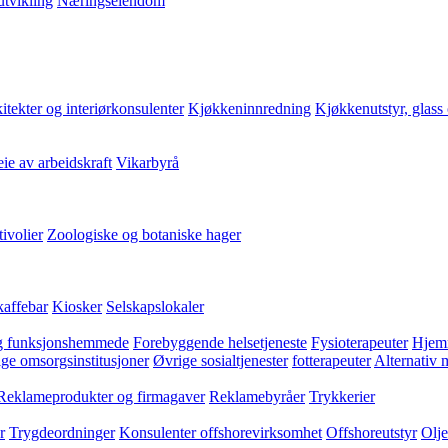
tvikling
Næringseiendom
kitekter og interiørkonsulenter
Kjøkkeninnredning
Kjøkkenutstyr, glass 
eie av arbeidskraft
Vikarbyrå
tivolier
Zoologiske og botaniske hager
kaffebar
Kiosker
Selskapslokaler
 og funksjonshemmede
Forebyggende helsetjeneste
Fysioterapeuter
Hjem
ge omsorgsinstitusjoner
Øvrige sosialtjenester
fotterapeuter
Alternativ 
Reklameprodukter og firmagaver
Reklamebyråer
Trykkerier
r
Trygdeordninger
Konsulenter offshorevirksomhet
Offshoreutstyr
Olje