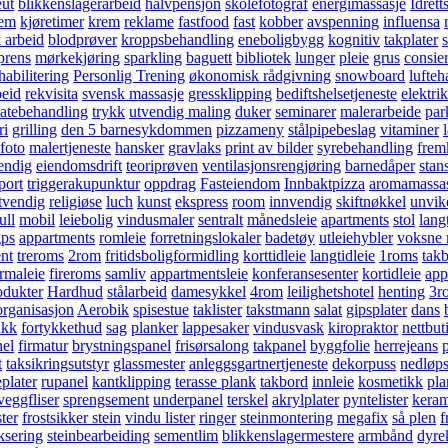
eut
blikkenslagerarbeid
halvpensjon
skolefotograf
energimassasje
Idrett
rem
kjøretimer
krem
reklame
fastfood
fast
kobber
avspenning
influensa
 arbeid
blodprøver
kroppsbehandling
eneboligbygg
kognitiv
takplater
prens
mørkekjøring
sparkling
baguett
bibliotek
lunger
pleie
grus
consie
habilitering
Personlig Trening
økonomisk rådgivning
snowboard
lufteh
beid
rekvisita
svensk massasje
gressklipping
bediftshelsetjeneste
elektri
latebehandling
trykk
utvendig maling
duker
seminarer
malerarbeide
par
ri
grilling
den 5 barnesykdommen
pizzameny
stålpipebeslag
vitaminer
 foto
malertjeneste
hansker
gravlaks
print av bilder
syrebehandling
frem
tendig
eiendomsdrift
teoriprøven
ventilasjonsrengjøring
barnedåper
stan
port
triggerakupunktur
oppdrag
Fasteiendom
Innbaktpizza
aromamassa
tvendig
religiøse
luch
kunst
ekspress
room
innvendig
skiftnøkkel
unvik
ull
mobil
leiebolig
vindusmaler
sentralt
månedsleie
apartments
stol
lang
gps
appartments
romleie
forretningslokaler
badetøy
utleiehybler
voksne
nt
treroms
2rom
fritidsboligformidling
korttidleie
langtidleie
1roms
tak
irmaleie
fireroms
samliv
appartmentsleie
konferansesenter
kortidleie
app
odukter
Hardhud
stålarbeid
damesykkel
4rom
leilighetshotel
henting
3r
organisasjon
Aerobik
spisestue
taklister
takstmann
salat
gipsplater
dans
ikk
fortykkethud
sag
planker
lappesaker
vindusvask
kiropraktor
nettbut
el
firmatur
brystningspanel
frisørsalong
takpanel
byggfolie
herrejeans
t
taksikringsutstyr
glassmester
anleggsgartnertjeneste
dekorpuss
nedløps
eplater
rupanel
kantklipping
terasse plank
takbord
innleie
kosmetikk
pla
veggfliser
sprengsement
underpanel
terskel
akrylplater
pyntelister
keram
ster
frostsikker stein
vindu lister
ringer
steinmontering
megafix
så plen
f
ksering
steinbearbeiding
sementlim
blikkenslagermestere
armbånd
dyre