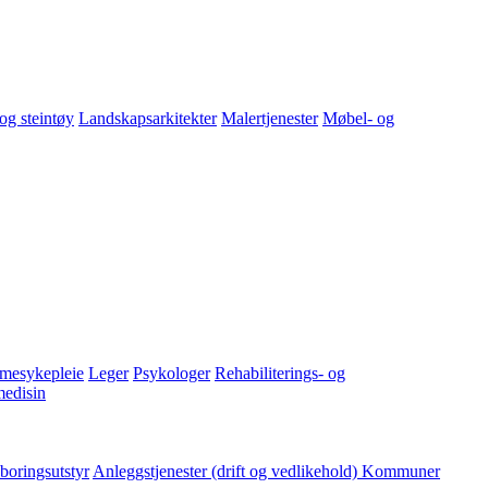
og steintøy
Landskapsarkitekter
Malertjenester
Møbel- og
mesykepleie
Leger
Psykologer
Rehabiliterings- og
medisin
boringsutstyr
Anleggstjenester (drift og vedlikehold)
Kommuner