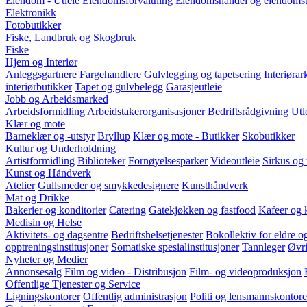
Eiendom - Utleie
Eiendomsforvaltning
Eiendomshandel og eiendomsu
Elektronikk
Fotobutikker
Fiske, Landbruk og Skogbruk
Fiske
Hjem og Interiør
Anleggsgartnere
Fargehandlere
Gulvlegging og tapetsering
Interiørar
interiørbutikker
Tapet og gulvbelegg
Garasjeutleie
Jobb og Arbeidsmarked
Arbeidsformidling
Arbeidstakerorganisasjoner
Bedriftsrådgivning
Utl
Klær og mote
Barneklær og -utstyr
Bryllup
Klær og mote - Butikker
Skobutikker
Kultur og Underholdning
Artistformidling
Biblioteker
Fornøyelsesparker
Videoutleie
Sirkus og 
Kunst og Håndverk
Atelier
Gullsmeder og smykkedesignere
Kunsthåndverk
Mat og Drikke
Bakerier og konditorier
Catering
Gatekjøkken og fastfood
Kafeer og 
Medisin og Helse
Aktivitets- og dagsentre
Bedriftshelsetjenester
Bokollektiv for eldre
opptreningsinstitusjoner
Somatiske spesialinstitusjoner
Tannleger
Øvri
Nyheter og Medier
Annonsesalg
Film og video - Distribusjon
Film- og videoproduksjon
Offentlige Tjenester og Service
Ligningskontorer
Offentlig administrasjon
Politi og lensmannskontore