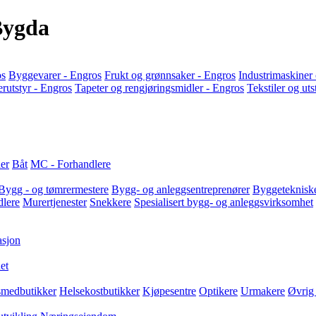
Bygda
os
Byggevarer - Engros
Frukt og grønnsaker - Engros
Industrimaskiner 
rutstyr - Engros
Tapeter og rengjøringsmidler - Engros
Tekstiler og ut
der
Båt
MC - Forhandlere
Bygg - og tømrermestere
Bygg- og anleggsentreprenører
Byggetekniske
dlere
Murertjenester
Snekkere
Spesialisert bygg- og anleggsvirksomhet
asjon
et
smedbutikker
Helsekostbutikker
Kjøpesentre
Optikere
Urmakere
Øvrig 