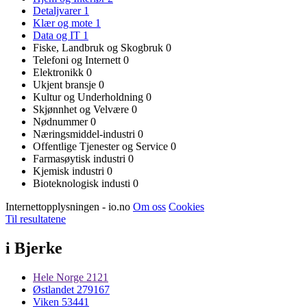
Detaljvarer
1
Klær og mote
1
Data og IT
1
Fiske, Landbruk og Skogbruk
0
Telefoni og Internett
0
Elektronikk
0
Ukjent bransje
0
Kultur og Underholdning
0
Skjønnhet og Velvære
0
Nødnummer
0
Næringsmiddel-industri
0
Offentlige Tjenester og Service
0
Farmasøytisk industri
0
Kjemisk industri
0
Bioteknologisk industi
0
Internettopplysningen - io.no
Om oss
Cookies
Til resultatene
i Bjerke
Hele Norge
2121
Østlandet
279167
Viken
53441