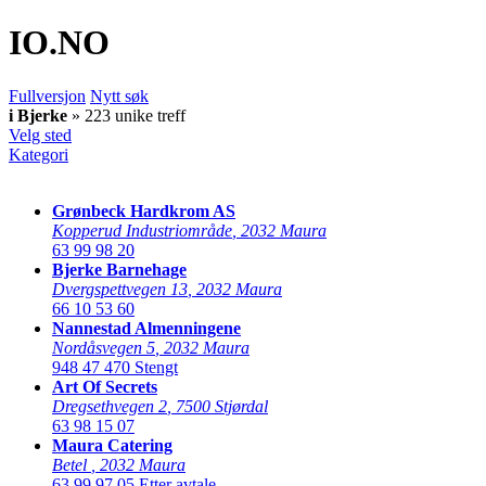
IO
.NO
Fullversjon
Nytt søk
i Bjerke
» 223 unike treff
Velg sted
Kategori
Grønbeck Hardkrom AS
Kopperud Industriområde
,
2032 Maura
63 99 98 20
Bjerke Barnehage
Dvergspettvegen 13
,
2032 Maura
66 10 53 60
Nannestad Almenningene
Nordåsvegen 5
,
2032 Maura
948 47 470
Stengt
Art Of Secrets
Dregsethvegen 2
,
7500 Stjørdal
63 98 15 07
Maura Catering
Betel
,
2032 Maura
63 99 97 05
Etter avtale