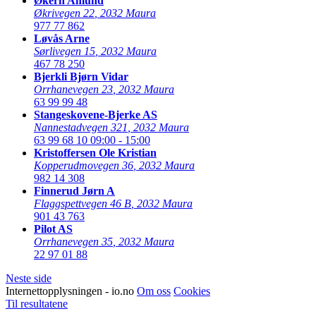
Økern Amund
Økrivegen 22
,
2032 Maura
977 77 862
Løvås Arne
Sørlivegen 15
,
2032 Maura
467 78 250
Bjerkli Bjørn Vidar
Orrhanevegen 23
,
2032 Maura
63 99 99 48
Stangeskovene-Bjerke AS
Nannestadvegen 321
,
2032 Maura
63 99 68 10
09:00 - 15:00
Kristoffersen Ole Kristian
Kopperudmovegen 36
,
2032 Maura
982 14 308
Finnerud Jørn A
Flaggspettvegen 46 B
,
2032 Maura
901 43 763
Pilot AS
Orrhanevegen 35
,
2032 Maura
22 97 01 88
Neste side
Internettopplysningen - io.no
Om oss
Cookies
Til resultatene