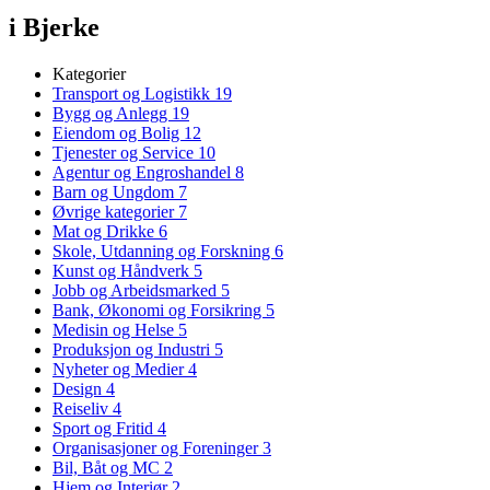
i Bjerke
Kategorier
Transport og Logistikk
19
Bygg og Anlegg
19
Eiendom og Bolig
12
Tjenester og Service
10
Agentur og Engroshandel
8
Barn og Ungdom
7
Øvrige kategorier
7
Mat og Drikke
6
Skole, Utdanning og Forskning
6
Kunst og Håndverk
5
Jobb og Arbeidsmarked
5
Bank, Økonomi og Forsikring
5
Medisin og Helse
5
Produksjon og Industri
5
Nyheter og Medier
4
Design
4
Reiseliv
4
Sport og Fritid
4
Organisasjoner og Foreninger
3
Bil, Båt og MC
2
Hjem og Interiør
2