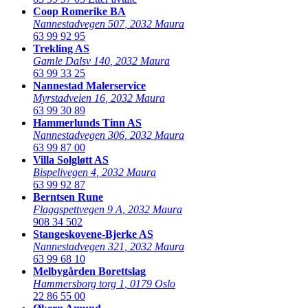
Coop Romerike BA
Nannestadvegen 507
,
2032 Maura
63 99 92 95
Trekling AS
Gamle Dalsv 140
,
2032 Maura
63 99 33 25
Nannestad Malerservice
Myrstadveien 16
,
2032 Maura
63 99 30 89
Hammerlunds Tinn AS
Nannestadvegen 306
,
2032 Maura
63 99 87 00
Villa Solgløtt AS
Bispelivegen 4
,
2032 Maura
63 99 92 87
Berntsen Rune
Flaggspettvegen 9 A
,
2032 Maura
908 34 502
Stangeskovene-Bjerke AS
Nannestadvegen 321
,
2032 Maura
63 99 68 10
Melbygården Borettslag
Hammersborg torg 1
,
0179 Oslo
22 86 55 00