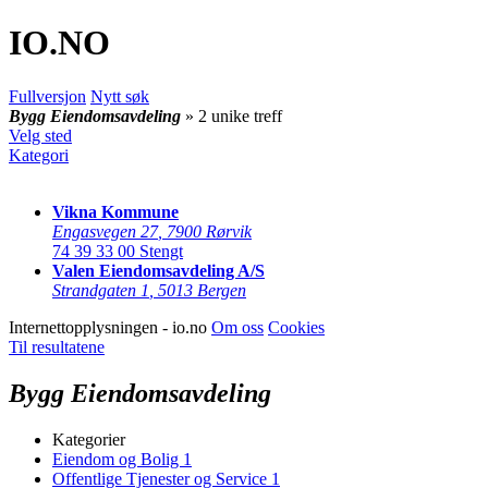
IO
.NO
Fullversjon
Nytt søk
Bygg Eiendomsavdeling
» 2 unike treff
Velg sted
Kategori
Vikna Kommune
Engasvegen 27
,
7900 Rørvik
74 39 33 00
Stengt
Valen Eiendomsavdeling A/S
Strandgaten 1
,
5013 Bergen
Internettopplysningen - io.no
Om oss
Cookies
Til resultatene
Bygg Eiendomsavdeling
Kategorier
Eiendom og Bolig
1
Offentlige Tjenester og Service
1