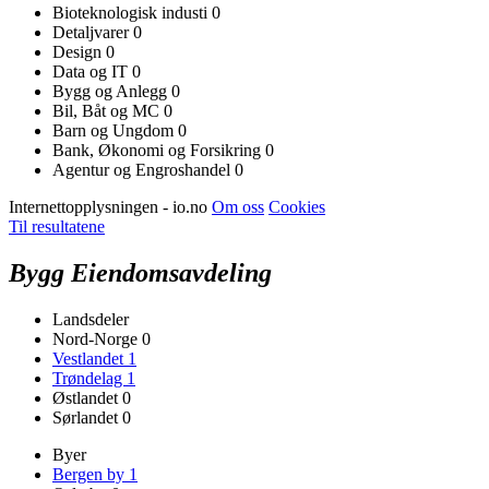
Bioteknologisk industi
0
Detaljvarer
0
Design
0
Data og IT
0
Bygg og Anlegg
0
Bil, Båt og MC
0
Barn og Ungdom
0
Bank, Økonomi og Forsikring
0
Agentur og Engroshandel
0
Internettopplysningen - io.no
Om oss
Cookies
Til resultatene
Bygg Eiendomsavdeling
Landsdeler
Nord-Norge
0
Vestlandet
1
Trøndelag
1
Østlandet
0
Sørlandet
0
Byer
Bergen by
1