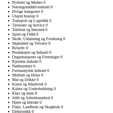
Nyheter og Medier
0
Næringsmiddel-industri
0
Øvrige kategorier
0
Ukjent bransje
0
Transport og Logistikk
0
Tjenester og Service
0
Telefoni og Internett
0
Sport og Fritid
0
Skole, Utdanning og Forskning
0
Skjønnhet og Velvære
0
Reiseliv
0
Produksjon og Industri
0
Organisasjoner og Foreninger
0
Kjemisk industri
0
Nødnummer
0
Farmasøytisk industri
0
Medisin og Helse
0
Mat og Drikke
0
Kunst og Håndverk
0
Kultur og Underholdning
0
Klær og mote
0
Jobb og Arbeidsmarked
0
Hjem og Interiør
0
Fiske, Landbruk og Skogbruk
0
Elektronikk
0