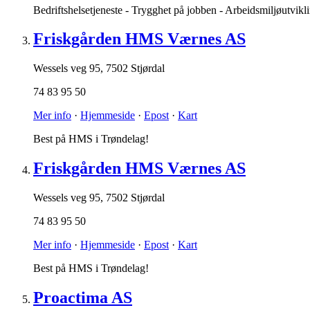
Bedriftshelsetjeneste - Trygghet på jobben - Arbeidsmiljøutvikli
Friskgården HMS Værnes AS
Wessels veg 95
,
7502 Stjørdal
74 83 95 50
Mer info
·
Hjemmeside
·
Epost
·
Kart
Best på HMS i Trøndelag!
Friskgården HMS Værnes AS
Wessels veg 95
,
7502 Stjørdal
74 83 95 50
Mer info
·
Hjemmeside
·
Epost
·
Kart
Best på HMS i Trøndelag!
Proactima AS