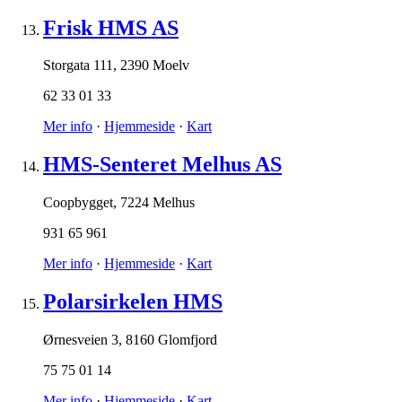
Frisk HMS AS
Storgata 111
,
2390 Moelv
62 33 01 33
Mer info
·
Hjemmeside
·
Kart
HMS-Senteret Melhus AS
Coopbygget
,
7224 Melhus
931 65 961
Mer info
·
Hjemmeside
·
Kart
Polarsirkelen HMS
Ørnesveien 3
,
8160 Glomfjord
75 75 01 14
Mer info
·
Hjemmeside
·
Kart