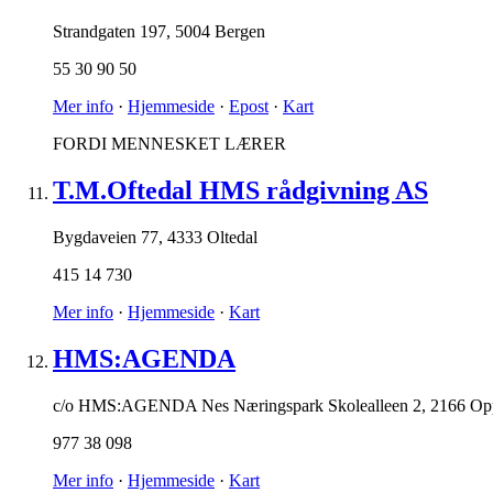
Strandgaten 197
,
5004 Bergen
55 30 90 50
Mer info
·
Hjemmeside
·
Epost
·
Kart
FORDI MENNESKET LÆRER
T.M.Oftedal HMS rådgivning AS
Bygdaveien 77
,
4333 Oltedal
415 14 730
Mer info
·
Hjemmeside
·
Kart
HMS:AGENDA
c/o HMS:AGENDA Nes Næringspark Skolealleen 2
,
2166 Op
977 38 098
Mer info
·
Hjemmeside
·
Kart