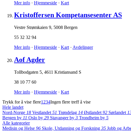
Mer info
·
Hjemmeside
·
Kart
Kristoffersen Kompetansesenter AS
Vestre Strømkaien 9
,
5008 Bergen
55 32 32 94
Mer info
·
Hjemmeside
·
Kart
·
Avdelinger
Aof Agder
Tollbodgaten 5
,
4611 Kristiansand S
38 10 77 60
Mer info
·
Hjemmeside
·
Kart
Trykk for å vise flere
1
2
3
4
Ingen flere treff å vise
Hele landet
Nord-Norge
18
Vestlandet
51
Trøndelag
14
Østlandet
92
Sørlandet
1
Bergen by
11
Oslo by
29
Stavanger by
3
Trondheim by
5
Alle kategorier
Medisin og Helse
96
Skole, Utdanning og Forskning
35
Jobb og Arb