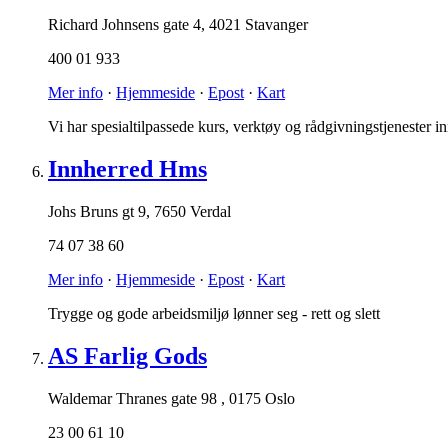
Richard Johnsens gate 4
,
4021 Stavanger
400 01 933
Mer info
·
Hjemmeside
·
Epost
·
Kart
Vi har spesialtilpassede kurs, verktøy og rådgivningstjenester i
Innherred Hms
Johs Bruns gt 9
,
7650 Verdal
74 07 38 60
Mer info
·
Hjemmeside
·
Epost
·
Kart
Trygge og gode arbeidsmiljø lønner seg - rett og slett
AS Farlig Gods
Waldemar Thranes gate 98
,
0175 Oslo
23 00 61 10