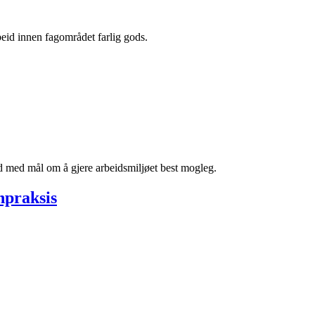
id innen fagområdet farlig gods.
d med mål om å gjere arbeidsmiljøet best mogleg.
npraksis