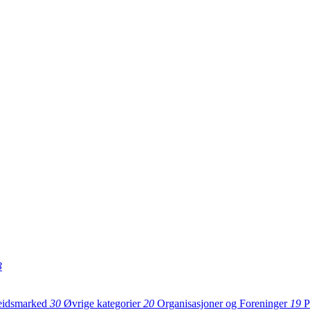
3
eidsmarked
30
Øvrige kategorier
20
Organisasjoner og Foreninger
19
P