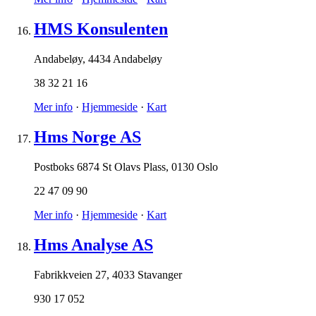
HMS Konsulenten
Andabeløy
,
4434 Andabeløy
38 32 21 16
Mer info
·
Hjemmeside
·
Kart
Hms Norge AS
Postboks 6874 St Olavs Plass
,
0130 Oslo
22 47 09 90
Mer info
·
Hjemmeside
·
Kart
Hms Analyse AS
Fabrikkveien 27
,
4033 Stavanger
930 17 052