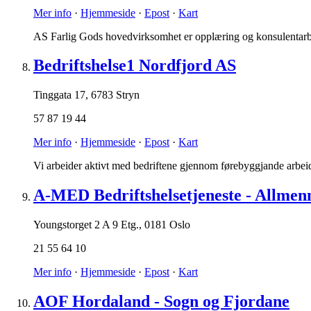
Mer info
·
Hjemmeside
·
Epost
·
Kart
AS Farlig Gods hovedvirksomhet er opplæring og konsulentarbe
Bedriftshelse1 Nordfjord AS
Tinggata 17
,
6783 Stryn
57 87 19 44
Mer info
·
Hjemmeside
·
Epost
·
Kart
Vi arbeider aktivt med bedriftene gjennom førebyggjande arbei
A-MED Bedriftshelsetjeneste - Allmen
Youngstorget 2 A 9 Etg.
,
0181 Oslo
21 55 64 10
Mer info
·
Hjemmeside
·
Epost
·
Kart
AOF Hordaland - Sogn og Fjordane