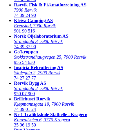
Rørvik Fisk & Fiskmatforretning AS
7900 Rørvik
74 39 24 90
Kleiva Camping AS
Evenstad
,
7900 Rørvik
901 90 516
Norsk Oljelaboratorium AS
Strandgata 3
,
7900 Rørvik
74 39 37 90
Go`kroppen
Stokkstrandhaugvegen 25
,
7900 Rørvik
955 54 630
Inspiria Rekruttering AS
Skolegata 2
,
7900 Rørvik
74 27 27 77
Rørvik Bygg AS
Strandgata 2
,
7900 Rørvik
950 07 900
Brillehuset Rørvik
Kjøpmannsgata 19
,
7900 Rørvik
74 39 01 24
Nr 1 Trafikkskole Stathelle - Kragerø
Konvallveien 6
,
3770 Kragerø
35 96 19 50