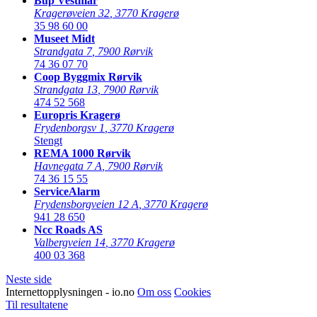
Bup Vestmar
Kragerøveien 32
,
3770 Kragerø
35 98 60 00
Museet Midt
Strandgata 7
,
7900 Rørvik
74 36 07 70
Coop Byggmix Rørvik
Strandgata 13
,
7900 Rørvik
474 52 568
Europris Kragerø
Frydenborgsv 1
,
3770 Kragerø
Stengt
REMA 1000 Rørvik
Havnegata 7 A
,
7900 Rørvik
74 36 15 55
ServiceAlarm
Frydensborgveien 12 A
,
3770 Kragerø
941 28 650
Ncc Roads AS
Valbergveien 14
,
3770 Kragerø
400 03 368
Neste side
Internettopplysningen - io.no
Om oss
Cookies
Til resultatene