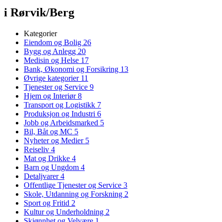
i Rørvik/Berg
Kategorier
Eiendom og Bolig
26
Bygg og Anlegg
20
Medisin og Helse
17
Bank, Økonomi og Forsikring
13
Øvrige kategorier
11
Tjenester og Service
9
Hjem og Interiør
8
Transport og Logistikk
7
Produksjon og Industri
6
Jobb og Arbeidsmarked
5
Bil, Båt og MC
5
Nyheter og Medier
5
Reiseliv
4
Mat og Drikke
4
Barn og Ungdom
4
Detaljvarer
4
Offentlige Tjenester og Service
3
Skole, Utdanning og Forskning
2
Sport og Fritid
2
Kultur og Underholdning
2
Skjønnhet og Velvære
1