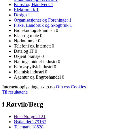
Kunst og Håndverk
1
Elektronikk
1
Design
1
Organisasjoner og Foreninger
1
Fiske, Landbruk og Skogbruk
1
Bioteknologisk industi
0
Klær og mote
0
Nødnummer
0
Telefoni og Internett
0
Data og IT
0
Ukjent bransje
0
Næringsmiddel-industri
0
Farmasøytisk industri
0
Kjemisk industri
0
Agentur og Engroshandel
0
Internettopplysningen - io.no
Om oss
Cookies
Til resultatene
i Rørvik/Berg
Hele Norge
2121
Østlandet
279167
Telemark
18528