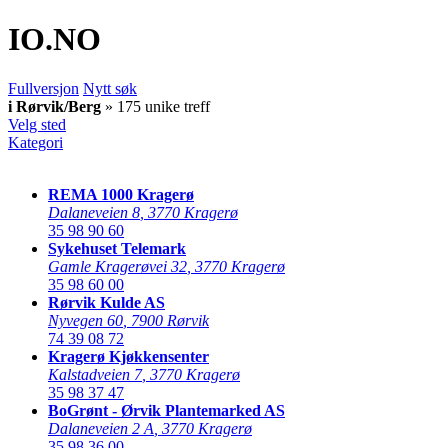
IO
.NO
Fullversjon
Nytt søk
i Rørvik/Berg
» 175 unike treff
Velg sted
Kategori
REMA 1000 Kragerø
Dalaneveien 8
,
3770 Kragerø
35 98 90 60
Sykehuset Telemark
Gamle Kragerøvei 32
,
3770 Kragerø
35 98 60 00
Rørvik Kulde AS
Nyvegen 60
,
7900 Rørvik
74 39 08 72
Kragerø Kjøkkensenter
Kalstadveien 7
,
3770 Kragerø
35 98 37 47
BoGrønt - Ørvik Plantemarked AS
Dalaneveien 2 A
,
3770 Kragerø
35 98 36 00