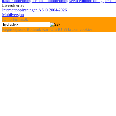
traktor
innredning
terminal
bilinnredning
servicebilinnredning
personl
Livesøk er av
Internettopplysningen AS © 2004-2026
Mobilversjon
IO
.no
Firmasøk
Regnskapssøk
Rollesøk
Kart
Om IO
Vi bruker cookies