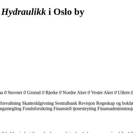
»
Hydraulikk
i Oslo by
na
0
Stovner
0
Grorud
0
Bjerke
0
Nordre Aker
0
Vestre Aker
0
Ullern
rforvaltning
Skatterådgivning
Sentralbank
Revisjon
Regnskap og bokfø
ingsmegling
Fondsforsikring
Finansiell tjenesteyting
Finansadministras