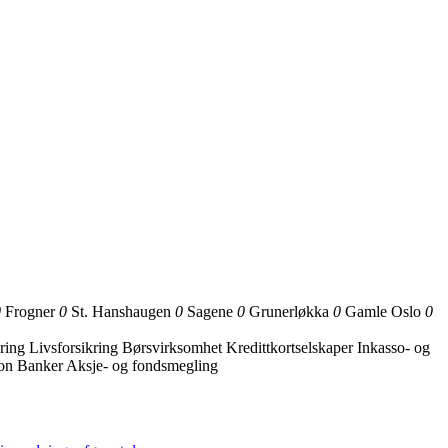
0
Frogner
0
St. Hanshaugen
0
Sagene
0
Grunerløkka
0
Gamle Oslo
0
ring
Livsforsikring
Børsvirksomhet
Kredittkortselskaper
Inkasso- og
jon
Banker
Aksje- og fondsmegling