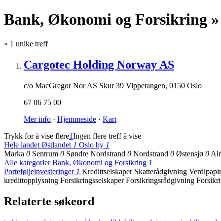
Bank, Økonomi og Forsikring 
»
1
unike treff
Cargotec Holding Norway AS
c/o MacGregor Nor AS Skur 39 Vippetangen
,
0150 Oslo
67 06 75 00
Mer info
·
Hjemmeside
·
Kart
Trykk for å vise flere
1
Ingen flere treff å vise
Hele landet
Østlandet
1
Oslo by
1
Marka
0
Sentrum
0
Søndre Nordstrand
0
Nordstrand
0
Østensjø
0
Al
Alle kategorier
Bank, Økonomi og Forsikring
1
Porteføljeinvesteringer
1
Kredittselskaper
Skatterådgivning
Verdipapi
kredittopplysning
Forsikringsselskaper
Forsikringsrådgivning
Forsikr
Relaterte søkeord