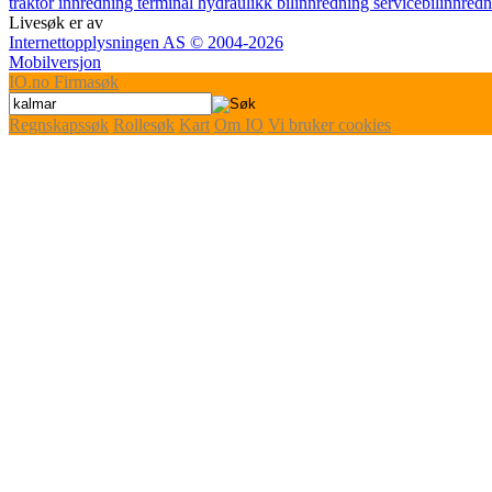
traktor
innredning
terminal
hydraulikk
bilinnredning
servicebilinnred
Livesøk er av
Internettopplysningen AS © 2004-2026
Mobilversjon
IO
.no
Firmasøk
Regnskapssøk
Rollesøk
Kart
Om IO
Vi bruker cookies