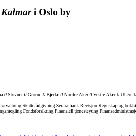
»
Kalmar
i Oslo by
na
0
Stovner
0
Grorud
0
Bjerke
0
Nordre Aker
0
Vestre Aker
0
Ullern
rforvaltning
Skatterådgivning
Sentralbank
Revisjon
Regnskap og bokfø
ingsmegling
Fondsforsikring
Finansiell tjenesteyting
Finansadministras