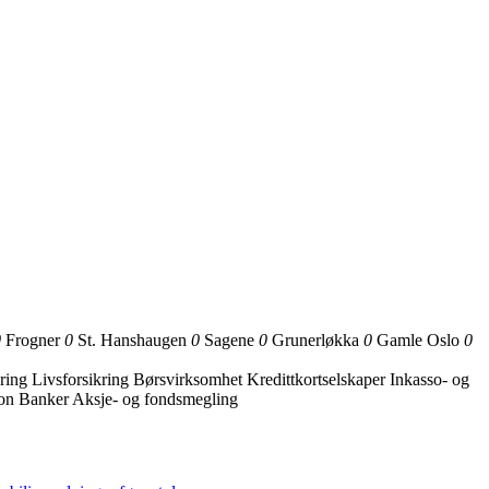
0
Frogner
0
St. Hanshaugen
0
Sagene
0
Grunerløkka
0
Gamle Oslo
0
ring
Livsforsikring
Børsvirksomhet
Kredittkortselskaper
Inkasso- og
jon
Banker
Aksje- og fondsmegling