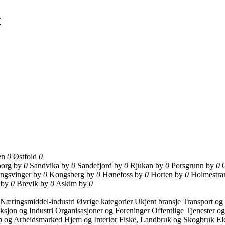
t
en
0
Østfold
0
borg by
0
Sandvika by
0
Sandefjord by
0
Rjukan by
0
Porsgrunn by
0
ngsvinger by
0
Kongsberg by
0
Hønefoss by
0
Horten by
0
Holmestra
 by
0
Brevik by
0
Askim by
0
Næringsmiddel-industri
Øvrige kategorier
Ukjent bransje
Transport og
ksjon og Industri
Organisasjoner og Foreninger
Offentlige Tjenester o
b og Arbeidsmarked
Hjem og Interiør
Fiske, Landbruk og Skogbruk
El