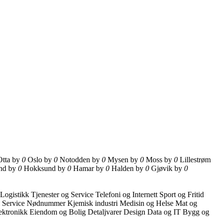
Otta by
0
Oslo by
0
Notodden by
0
Mysen by
0
Moss by
0
Lillestrøm
nd by
0
Hokksund by
0
Hamar by
0
Halden by
0
Gjøvik by
0
 Logistikk
Tjenester og Service
Telefoni og Internett
Sport og Fritid
g Service
Nødnummer
Kjemisk industri
Medisin og Helse
Mat og
ektronikk
Eiendom og Bolig
Detaljvarer
Design
Data og IT
Bygg og