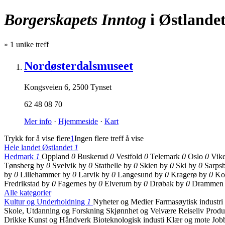
Borgerskapets Inntog
i Østlande
»
1
unike treff
Nordøsterdalsmuseet
Kongsveien 6
,
2500 Tynset
62 48 08 70
Mer info
·
Hjemmeside
·
Kart
Trykk for å vise flere
1
Ingen flere treff å vise
Hele landet
Østlandet
1
Hedmark
1
Oppland
0
Buskerud
0
Vestfold
0
Telemark
0
Oslo
0
Vik
Tønsberg by
0
Svelvik by
0
Stathelle by
0
Skien by
0
Ski by
0
Sarps
by
0
Lillehammer by
0
Larvik by
0
Langesund by
0
Kragerø by
0
Ko
Fredrikstad by
0
Fagernes by
0
Elverum by
0
Drøbak by
0
Drammen
Alle kategorier
Kultur og Underholdning
1
Nyheter og Medier
Farmasøytisk industri
Skole, Utdanning og Forskning
Skjønnhet og Velvære
Reiseliv
Produ
Drikke
Kunst og Håndverk
Bioteknologisk industi
Klær og mote
Job