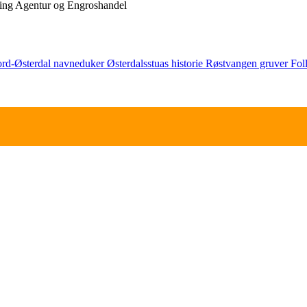
ring
Agentur og Engroshandel
rd-Østerdal
navneduker
Østerdalsstuas historie
Røstvangen gruver
Fol