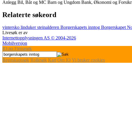
Anlegg
Bil, Båt og MC
Barn og Ungdom
Bank, Økonomi og Forsik
Relaterte søkeord
vintersko
linduker
steinalderen
Borgerskapets inntog
Borgerskapet
No
Livesøk er av
Internettopplysningen AS © 2004-2026
Mobilversjon
IO
.no
Firmasøk
Regnskapssøk
Rollesøk
Kart
Om IO
Vi bruker cookies