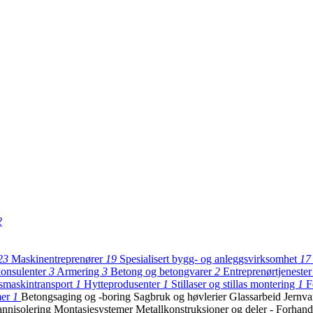
2
23
Maskinentreprenører
19
Spesialisert bygg- og anleggsvirksomhet
17
onsulenter
3
Armering
3
Betong og betongvarer
2
Entreprenørtjeneste
smaskintransport
1
Hytteprodusenter
1
Stillaser og stillas montering
1
F
mer
1
Betongsaging og -boring
Sagbruk og høvlerier
Glassarbeid
Jernva
annisolering
Montasjesystemer
Metallkonstruksjoner og deler - Forhan