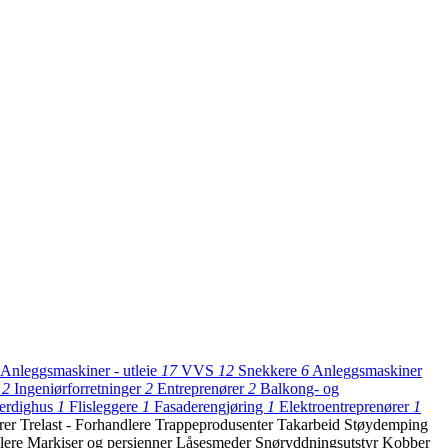
Anleggsmaskiner - utleie
17
VVS
12
Snekkere
6
Anleggsmaskiner
r
2
Ingeniørforretninger
2
Entreprenører
2
Balkong- og
erdighus
1
Flisleggere
1
Fasaderengjøring
1
Elektroentreprenører
1
rer
Trelast - Forhandlere
Trappeprodusenter
Takarbeid
Støydemping
dlere
Markiser og persienner
Låsesmeder
Snøryddningsutstyr
Kobber