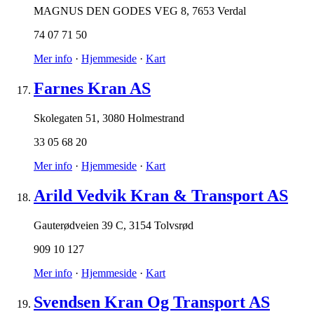
MAGNUS DEN GODES VEG 8
,
7653 Verdal
74 07 71 50
Mer info
·
Hjemmeside
·
Kart
Farnes Kran AS
Skolegaten 51
,
3080 Holmestrand
33 05 68 20
Mer info
·
Hjemmeside
·
Kart
Arild Vedvik Kran & Transport AS
Gauterødveien 39 C
,
3154 Tolvsrød
909 10 127
Mer info
·
Hjemmeside
·
Kart
Svendsen Kran Og Transport AS