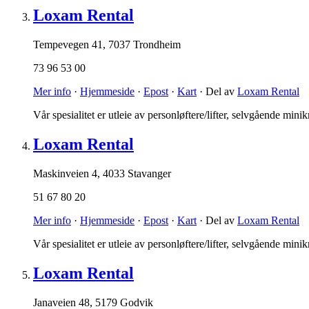
Loxam Rental
Tempevegen 41
,
7037 Trondheim
73 96 53 00
Mer info
·
Hjemmeside
·
Epost
·
Kart
· Del av
Loxam Rental
Vår spesialitet er utleie av personløftere/lifter, selvgående mi
Loxam Rental
Maskinveien 4
,
4033 Stavanger
51 67 80 20
Mer info
·
Hjemmeside
·
Epost
·
Kart
· Del av
Loxam Rental
Vår spesialitet er utleie av personløftere/lifter, selvgående mi
Loxam Rental
Janaveien 48
,
5179 Godvik