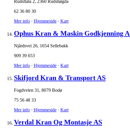
Rudsflata 2
,
2360 Rudshøgda
62 36 80 30
Mer info
·
Hjemmeside
·
Kart
Ophus Kran & Maskin Godkjenning A
Njårdsvei 26
,
1654 Sellebakk
909 39 653
Mer info
·
Hjemmeside
·
Kart
Skifjord Kran & Transport AS
Fogdveien 31
,
8079 Bodø
75 56 48 33
Mer info
·
Hjemmeside
·
Kart
Verdal Kran Og Montasje AS