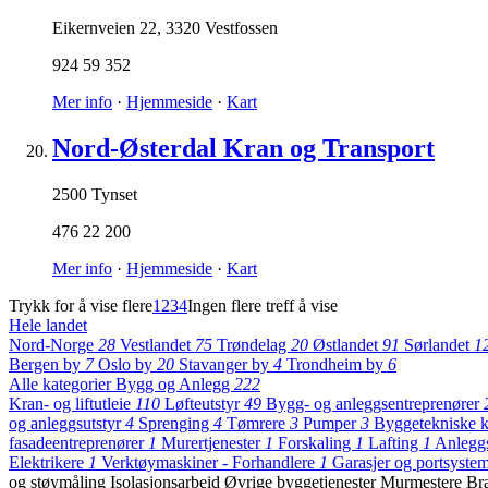
Eikernveien 22
,
3320 Vestfossen
924 59 352
Mer info
·
Hjemmeside
·
Kart
Nord-Østerdal Kran og Transport
2500 Tynset
476 22 200
Mer info
·
Hjemmeside
·
Kart
Trykk for å vise flere
1
2
3
4
Ingen flere treff å vise
Hele landet
Nord-Norge
28
Vestlandet
75
Trøndelag
20
Østlandet
91
Sørlandet
1
Bergen by
7
Oslo by
20
Stavanger by
4
Trondheim by
6
Alle kategorier
Bygg og Anlegg
222
Kran- og liftutleie
110
Løfteutstyr
49
Bygg- og anleggsentreprenører
og anleggsutstyr
4
Sprenging
4
Tømrere
3
Pumper
3
Byggetekniske k
fasadeentreprenører
1
Murertjenester
1
Forskaling
1
Lafting
1
Anlegg
Elektrikere
1
Verktøymaskiner - Forhandlere
1
Garasjer og portsyste
og støymåling
Isolasjonsarbeid
Øvrige byggetjenester
Murmestere
Br