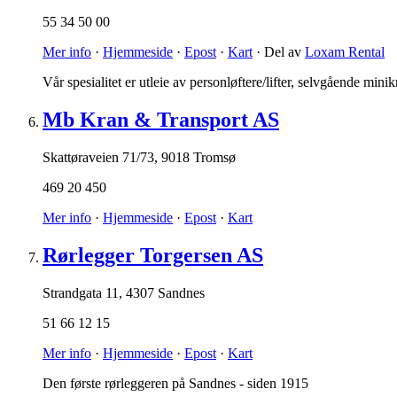
55 34 50 00
Mer info
·
Hjemmeside
·
Epost
·
Kart
· Del av
Loxam Rental
Vår spesialitet er utleie av personløftere/lifter, selvgående mi
Mb Kran & Transport AS
Skattøraveien 71/73
,
9018 Tromsø
469 20 450
Mer info
·
Hjemmeside
·
Epost
·
Kart
Rørlegger Torgersen AS
Strandgata 11
,
4307 Sandnes
51 66 12 15
Mer info
·
Hjemmeside
·
Epost
·
Kart
Den første rørleggeren på Sandnes - siden 1915