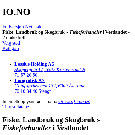
IO
.NO
Fullversjon
Nytt søk
Fiske, Landbruk og Skogbruk »
Fiskeforhandler
i Vestlandet
»
2 unike treff
Velg sted
Kategori
Lossius Holding AS
Skippergata 17
,
6507 Kristiansund N
71 57 20 50
Longvafisk AS
Gangstøvikvegen 132
,
6009 Ålesund
70 10 34 40
Stengt
Internettopplysningen - io.no
Om oss
Cookies
Til resultatene
Fiske, Landbruk og Skogbruk »
Fiskeforhandler
i Vestlandet