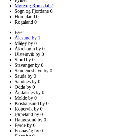
Fylker
Møre og Romsdal
2
Sogn og Fjordane
0
Hordaland
0
Rogaland
0
Byer
Ålesund by
1
Måløy by
0
Åkrehamn by
0
Ulsteinvik by
0
Stord by
0
Stavanger by
0
Skudeneshavn by
0
Sauda by
0
Sandnes by
0
Odda by
0
Åndalsnes by
0
Molde by
0
Kristiansund by
0
Kopervik by
0
Jørpeland by
0
Haugesund by
0
Førde by
0
Fosnavåg by
0