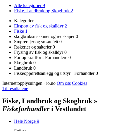
Alle kategorier
9
Fiske, Landbruk og Skogbruk
2
Kategorier
Eksport av fisk og skalldyr
2
Fiske
1
skogbruksmaskiner og redskaper
0
Smøreoljer og smørefett
0
Røkerier og salterier
0
Frysing av fisk og skalldyr
0
For og kraftfor - Forhandlere
0
Skogbruk
0
Landbruk
0
Fiskeoppdrettsanlegg og utstyr - Forhandler
0
Internettopplysningen - io.no
Om oss
Cookies
Til resultatene
Fiske, Landbruk og Skogbruk »
Fiskeforhandler
i Vestlandet
Hele Norge
9