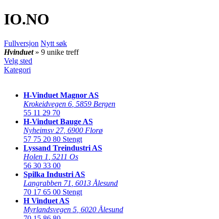
IO
.NO
Fullversjon
Nytt søk
Hvinduet
» 9 unike treff
Velg sted
Kategori
H-Vinduet Magnor AS
Krokeidvegen 6
,
5859 Bergen
55 11 29 70
H-Vinduet Bauge AS
Nyheimsv 27
,
6900 Florø
57 75 20 80
Stengt
Lyssand Treindustri AS
Holen 1
,
5211 Os
56 30 33 00
Spilka Industri AS
Langrabben 71
,
6013 Ålesund
70 17 65 00
Stengt
H Vinduet AS
Myrlandsvegen 5
,
6020 Ålesund
70 15 86 80