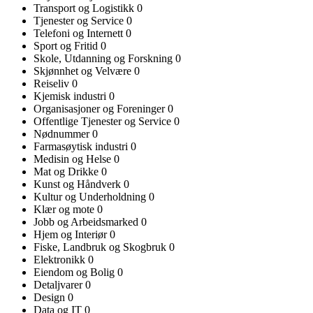
Transport og Logistikk
0
Tjenester og Service
0
Telefoni og Internett
0
Sport og Fritid
0
Skole, Utdanning og Forskning
0
Skjønnhet og Velvære
0
Reiseliv
0
Kjemisk industri
0
Organisasjoner og Foreninger
0
Offentlige Tjenester og Service
0
Nødnummer
0
Farmasøytisk industri
0
Medisin og Helse
0
Mat og Drikke
0
Kunst og Håndverk
0
Kultur og Underholdning
0
Klær og mote
0
Jobb og Arbeidsmarked
0
Hjem og Interiør
0
Fiske, Landbruk og Skogbruk
0
Elektronikk
0
Eiendom og Bolig
0
Detaljvarer
0
Design
0
Data og IT
0