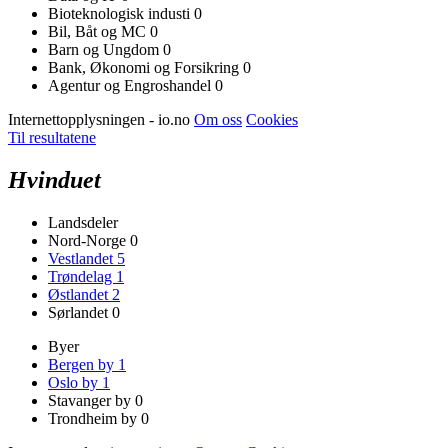
Bioteknologisk industi
0
Bil, Båt og MC
0
Barn og Ungdom
0
Bank, Økonomi og Forsikring
0
Agentur og Engroshandel
0
Internettopplysningen - io.no
Om oss
Cookies
Til resultatene
Hvinduet
Landsdeler
Nord-Norge
0
Vestlandet
5
Trøndelag
1
Østlandet
2
Sørlandet
0
Byer
Bergen by
1
Oslo by
1
Stavanger by
0
Trondheim by
0