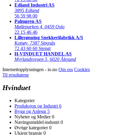
Edland Industri AS
3895 Edland
56 59 98 00
Palmgren AS
Mølleparken 4
,
0459 Oslo
22 15 46 46
Lillerønning Snekkerifabrikk A/S
Kotsøy
,
7387 Singsås
72 43 60 60
Stengt
H-VINDUET HANDEL AS
Myrlandsvegen 5
,
6020 Ålesund
Internettopplysningen - io.no
Om oss
Cookies
Til resultatene
Hvinduet
Kategorier
Produksjon og Industri
6
Bygg og Anlegg
5
Nyheter og Medier
0
Næringsmiddel-industri
0
Øvrige kategorier
0
Ukjent bransje
0