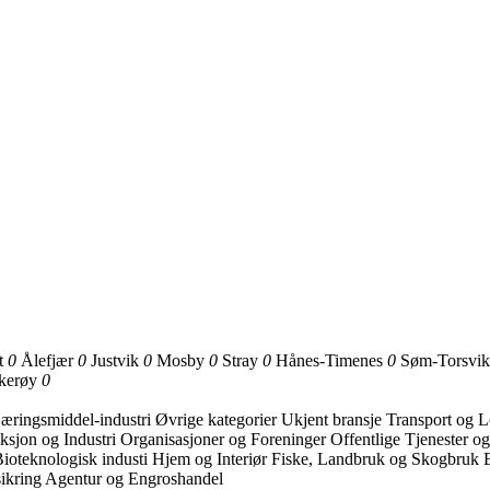
t
0
Ålefjær
0
Justvik
0
Mosby
0
Stray
0
Hånes-Timenes
0
Søm-Torsvi
kkerøy
0
æringsmiddel-industri
Øvrige kategorier
Ukjent bransje
Transport og L
ksjon og Industri
Organisasjoner og Foreninger
Offentlige Tjenester o
ioteknologisk industi
Hjem og Interiør
Fiske, Landbruk og Skogbruk
ikring
Agentur og Engroshandel