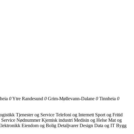
kheia
0
Ytre Randesund
0
Grim-Møllevann-Dalane
0
Tinnheia
0
ogistikk
Tjenester og Service
Telefoni og Internett
Sport og Fritid
g Service
Nødnummer
Kjemisk industri
Medisin og Helse
Mat og
Elektronikk
Eiendom og Bolig
Detaljvarer
Design
Data og IT
Bygg