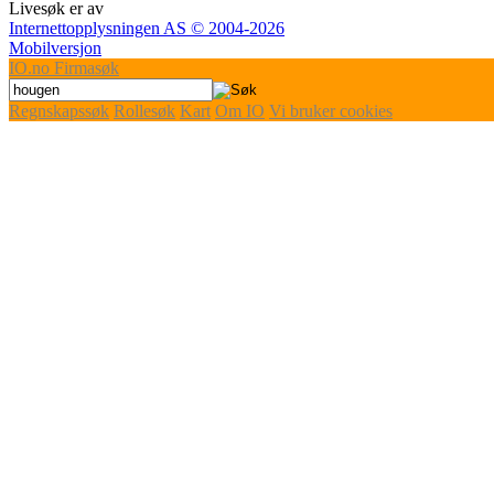
Livesøk er av
Internettopplysningen AS © 2004-2026
Mobilversjon
IO
.no
Firmasøk
Regnskapssøk
Rollesøk
Kart
Om IO
Vi bruker cookies