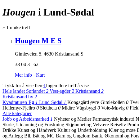
Hougen
i Lund-Sødal
»
1
unike treff
Hougen M E S
Gimleveien 5
,
4630 Kristiansand S
38 04 31 62
Mer info
·
Kart
Trykk for å vise flere
1
Ingen flere treff å vise
Hele landet
Sørlandet
2
Vest-agder
2
Kristiansand
2
Kristiansand by
2
Kvadraturen-Eg
1
Lund-Sødal
1
Kongsgård øvre-Gimlekollen
0
Tvei
Hellemyr-Fjellro
0
Slettheia
0
Midtre Vågsbygd
0
Voie-Møvig
0
Fle
Alle kategorier
Jobb og Arbeidsmarked
1
Nyheter og Medier
Farmasøytisk industri
N
Skole, Utdanning og Forskning
Skjønnhet og Velvære
Reiseliv
Produ
Drikke
Kunst og Håndverk
Kultur og Underholdning
Klær og mote
B
og Anlegg
Bil, Båt og MC
Barn og Ungdom
Bank, Økonomi og Fors