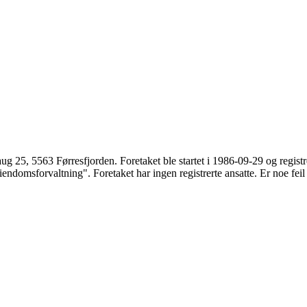
ug 25
,
5563 Førresfjorden
. Foretaket ble startet i 1986-09-29 og regi
ndomsforvaltning". Foretaket har ingen registrerte ansatte. Er noe fei