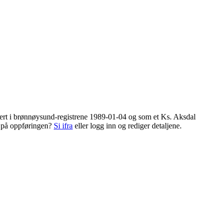
strert i brønnøysund-registrene 1989-01-04 og som et
Ks
. Aksdal
l på oppføringen?
Si ifra
eller logg inn og rediger detaljene.