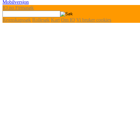
Mobilversjon
IO
.no
Firmasøk
Regnskapssøk
Rollesøk
Kart
Om IO
Vi bruker cookies