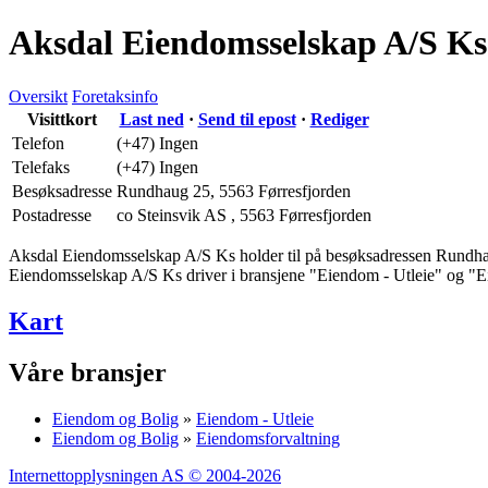
Aksdal Eiendomsselskap A/S Ks
Oversikt
Foretaksinfo
Visittkort
Last ned
·
Send til epost
·
Rediger
Telefon
(+47) Ingen
Telefaks
(+47) Ingen
Besøksadresse
Rundhaug 25
,
5563 Førresfjorden
Postadresse
co Steinsvik AS
,
5563 Førresfjorden
Aksdal Eiendomsselskap A/S Ks holder til på besøksadressen
Rundha
Eiendomsselskap A/S Ks driver i bransjene "Eiendom - Utleie" og "Eie
Kart
Våre bransjer
Eiendom og Bolig
»
Eiendom - Utleie
Eiendom og Bolig
»
Eiendomsforvaltning
Internettopplysningen AS © 2004-2026