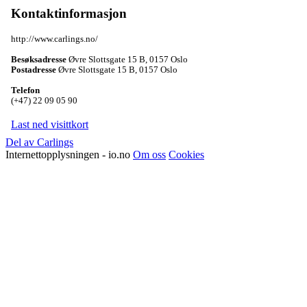
Kontaktinformasjon
http://www.carlings.no/
Besøksadresse
Øvre Slottsgate 15 B
,
0157 Oslo
Postadresse
Øvre Slottsgate 15 B
,
0157 Oslo
Telefon
(+47) 22 09 05 90
Last ned visittkort
Del av Carlings
Internettopplysningen - io.no
Om oss
Cookies