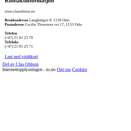
Kontaktinformasjon
www.clasohlson.no
Besøksadresse
Langbølgen 9
,
1150 Oslo
Postadresse
Cecilie Thoresens vei 17
,
1153 Oslo
Telefon
(+47) 21 01 25 70
Telefaks
(+47) 21 01 25 71
Last ned visittkort
Del av Clas Ohlson
Internettopplysningen - io.no
Om oss
Cookies