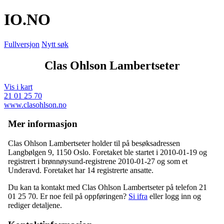
IO
.NO
Fullversjon
Nytt søk
Clas Ohlson Lambertseter
Vis i kart
21 01 25 70
www.clasohlson.no
Mer informasjon
Clas Ohlson Lambertseter holder til på besøksadressen
Langbølgen 9
,
1150 Oslo
. Foretaket ble startet i 2010-01-19 og
registrert i brønnøysund-registrene 2010-01-27 og som et
Underavd
. Foretaket har 14 registrerte ansatte.
Du kan ta kontakt med Clas Ohlson Lambertseter på telefon 21
01 25 70. Er noe feil på oppføringen?
Si ifra
eller logg inn og
rediger detaljene.