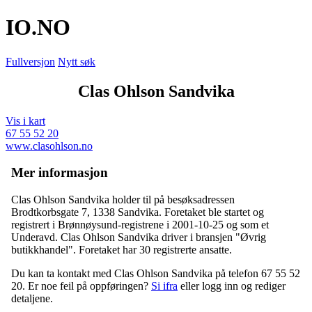
IO
.NO
Fullversjon
Nytt søk
Clas Ohlson Sandvika
Vis i kart
67 55 52 20
www.clasohlson.no
Mer informasjon
Clas Ohlson Sandvika holder til på besøksadressen
Brodtkorbsgate 7
,
1338 Sandvika
. Foretaket ble startet og
registrert i Brønnøysund-registrene i 2001-10-25 og som et
Underavd
. Clas Ohlson Sandvika driver i bransjen "Øvrig
butikkhandel". Foretaket har 30 registrerte ansatte.
Du kan ta kontakt med Clas Ohlson Sandvika på telefon 67 55 52
20. Er noe feil på oppføringen?
Si ifra
eller logg inn og rediger
detaljene.