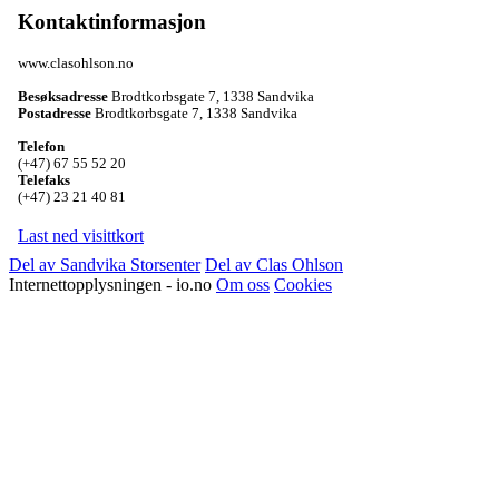
Kontaktinformasjon
www.clasohlson.no
Besøksadresse
Brodtkorbsgate 7
,
1338 Sandvika
Postadresse
Brodtkorbsgate 7
,
1338 Sandvika
Telefon
(+47) 67 55 52 20
Telefaks
(+47) 23 21 40 81
Last ned visittkort
Del av Sandvika Storsenter
Del av Clas Ohlson
Internettopplysningen - io.no
Om oss
Cookies