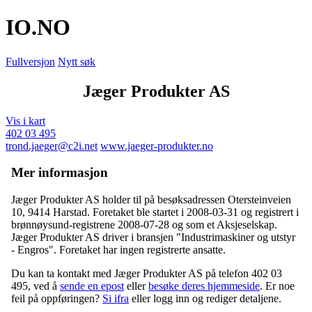
IO
.NO
Fullversjon
Nytt søk
Jæger Produkter AS
Vis i kart
402 03 495
trond.jaeger@c2i.net
www.jaeger-produkter.no
Mer informasjon
Jæger Produkter AS holder til på besøksadressen
Otersteinveien
10
,
9414 Harstad
. Foretaket ble startet i 2008-03-31 og registrert i
brønnøysund-registrene 2008-07-28 og som et Aksjeselskap.
Jæger Produkter AS driver i bransjen "Industrimaskiner og utstyr
- Engros". Foretaket har ingen registrerte ansatte.
Du kan ta kontakt med Jæger Produkter AS på telefon 402 03
495, ved å
sende en epost
eller
besøke deres hjemmeside
. Er noe
feil på oppføringen?
Si ifra
eller logg inn og rediger detaljene.