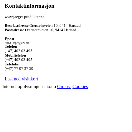
Kontaktinformasjon
www.jaeger-produkter.no
Besøksadresse
Otersteinveien 10
,
9414 Harstad
Postadresse
Otersteinveien 10
,
9414 Harstad
Epost
trond.jaeger@c2i.net
Telefon
(+47) 402 03 495
Mobiltelefon
(+47) 402 03 495
Telefaks
(+47) 77 07 37 59
Last ned visittkort
Internettopplysningen - io.no
Om oss
Cookies