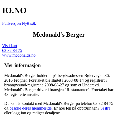
IO
.NO
Fullversjon
Nytt søk
Mcdonald's Berger
Vis i kart
63 82 84 75
www.mcdonalds.no
Mer informasjon
Mcdonald's Berger holder til på besøksadressen
Bølervegen 36
,
2016 Frogner
. Foretaket ble startet i 2008-08-14 og registrert i
brønnøysund-registrene 2008-08-27 og som et
Underavd
.
Mcdonald's Berger driver i bransjen "Restauranter". Foretaket har
43 registrerte ansatte.
Du kan ta kontakt med Mcdonald's Berger på telefon 63 82 84 75
og
besøke deres hjemmeside
. Er noe feil på oppføringen?
Si ifra
eller logg inn og rediger detaljene.