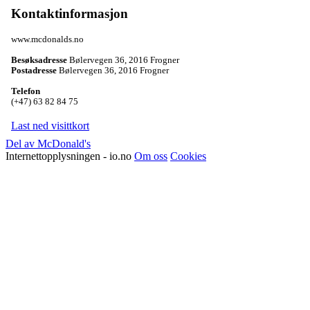
Kontaktinformasjon
www.mcdonalds.no
Besøksadresse
Bølervegen 36
,
2016 Frogner
Postadresse
Bølervegen 36
,
2016 Frogner
Telefon
(+47) 63 82 84 75
Last ned visittkort
Del av McDonald's
Internettopplysningen - io.no
Om oss
Cookies