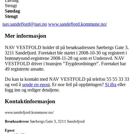
Lørdag
Stengt
Søndag
Stengt
nav.sandefjord@nav.no
www.sandefjord.kommune.no/
Mer informasjon
NAV VESTFOLD holder til på besøksadressen
Søebergs Gate 3
,
3211 Sandefjord
. Foretaket ble startet i 2008-10-30 og registrert i
brønnøysund-registrene 2008-11-28 og som et
Underavd
. NAV
VESTFOLD driver i bransjen "Trygdeordninger". Foretaket har
49 registrerte ansatte.
Du kan ta kontakt med NAV VESTFOLD på telefon 55 55 33 33
og ved å
sende en epost
. Er noe feil på oppføringen?
Si ifra
eller
logg inn og rediger detaljene.
Kontaktinformasjon
www.sandefjord.kommune.no/
Besøksadresse
Søebergs Gate 3
,
3211 Sandefjord
Epost