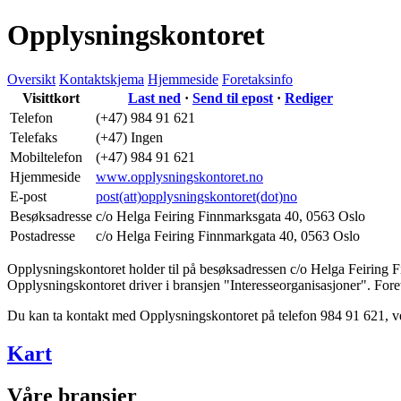
Opplysningskontoret
Oversikt
Kontaktskjema
Hjemmeside
Foretaksinfo
Visittkort
Last ned
·
Send til epost
·
Rediger
Telefon
(+47) 984 91 621
Telefaks
(+47) Ingen
Mobiltelefon
(+47) 984 91 621
Hjemmeside
www.opplysningskontoret.no
E-post
post(att)opplysningskontoret(dot)no
Besøksadresse
c/o Helga Feiring Finnmarksgata 40
,
0563 Oslo
Postadresse
c/o Helga Feiring Finnmarkgata 40
,
0563 Oslo
Opplysningskontoret holder til på besøksadressen
c/o Helga Feiring 
Opplysningskontoret driver i bransjen "Interesseorganisasjoner". Foreta
Du kan ta kontakt med Opplysningskontoret på telefon 984 91 621, 
Kart
Våre bransjer