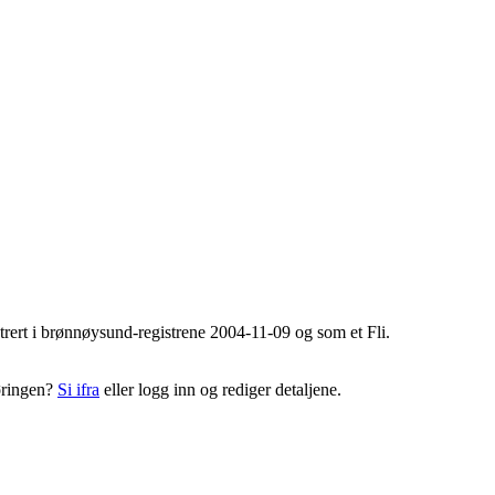
istrert i brønnøysund-registrene 2004-11-09 og som et
Fli
.
føringen?
Si ifra
eller logg inn og rediger detaljene.