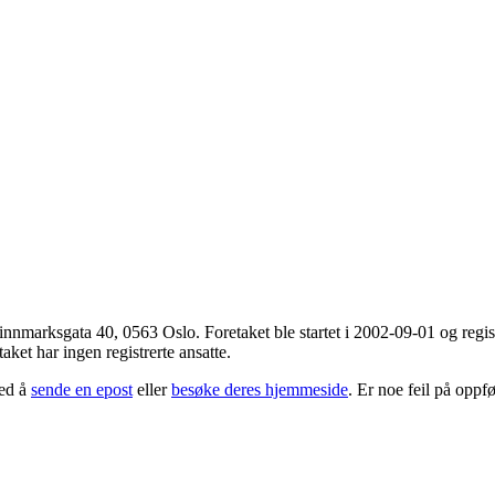
Finnmarksgata 40
,
0563 Oslo
. Foretaket ble startet i 2002-09-01 og reg
ket har ingen registrerte ansatte.
ved å
sende en epost
eller
besøke deres hjemmeside
. Er noe feil på opp