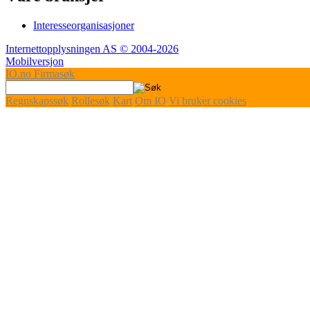
Interesseorganisasjoner
Internettopplysningen AS © 2004-2026
Mobilversjon
IO
.no
Firmasøk
Regnskapssøk
Rollesøk
Kart
Om IO
Vi bruker cookies