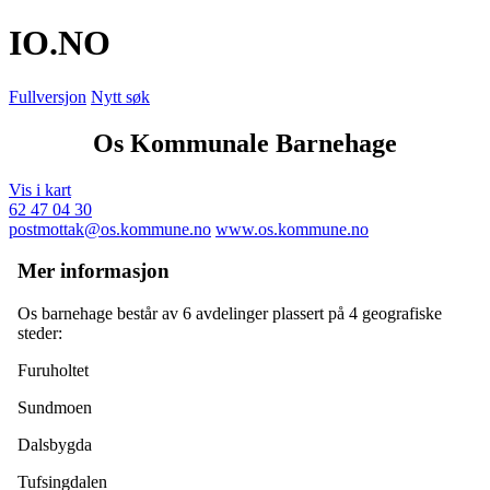
IO
.NO
Fullversjon
Nytt søk
Os Kommunale Barnehage
Vis i kart
62 47 04 30
postmottak@os.kommune.no
www.os.kommune.no
Mer informasjon
Os barnehage består av 6 avdelinger plassert på 4 geografiske
steder:
Furuholtet
Sundmoen
Dalsbygda
Tufsingdalen