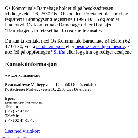
Os Kommunale Barnehage holder til på besøksadressen
Midteggveien 16
,
2550 Os i Østerdalen
. Foretaket ble startet og
registrert i Brønnøysund-registrene i 1996-10-15 og som et
Underavd
. Os Kommunale Barnehage driver i bransjen
"Barnehager". Foretaket har 15 registrerte ansatte.
Du kan ta kontakt med Os Kommunale Barnehage på telefon 62
47 04 30, ved å
sende en epost
eller
besøke deres hjemmeside
. Er
noe feil på oppføringen?
Si ifra
eller logg inn og rediger detaljene.
Kontaktinformasjon
www.os.kommune.no
Besøksadresse
Midteggveien 16
,
2550 Os i Østerdalen
Postadresse
Midteggveien 16
,
2550 Os i Østerdalen
Epost
postmottak@os.kommune.no
Telefon
(+47) 62 47 04 30
Telefaks
(+47) 62 47 03 40
Last ned visittkort