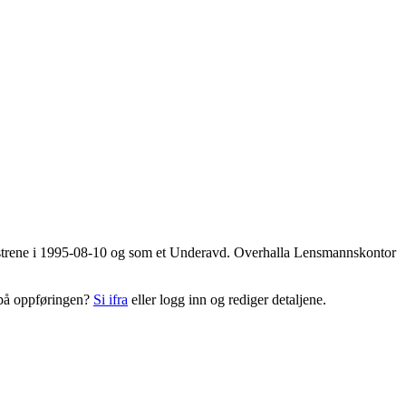
gistrene i 1995-08-10 og som et
Underavd
. Overhalla Lensmannskontor
l på oppføringen?
Si ifra
eller logg inn og rediger detaljene.