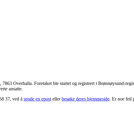
,
7863 Overhalla
. Foretaket ble startet og registrert i Brønnøysund-re
erte ansatte.
58 37, ved å
sende en epost
eller
besøke deres hjemmeside
. Er noe fei