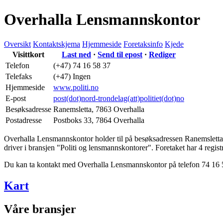
Overhalla Lensmannskontor
Oversikt
Kontaktskjema
Hjemmeside
Foretaksinfo
Kjede
Visittkort
Last ned
·
Send til epost
·
Rediger
Telefon
(+47) 74 16 58 37
Telefaks
(+47) Ingen
Hjemmeside
www.politi.no
E-post
post(dot)nord-trondelag(att)politiet(dot)no
Besøksadresse
Ranemsletta
,
7863 Overhalla
Postadresse
Postboks 33
,
7864 Overhalla
Overhalla Lensmannskontor holder til på besøksadressen
Ranemsletta
driver i bransjen "Politi og lensmannskontorer". Foretaket har 4 registr
Du kan ta kontakt med Overhalla Lensmannskontor på telefon 74 16 
Kart
Våre bransjer