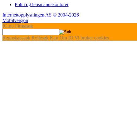
Politi og lensmannskontorer
Internettopplysningen AS © 2004-2026
Mobilversjon
IO
.no
Firmasøk
Regnskapssøk
Rollesøk
Kart
Om IO
Vi bruker cookies