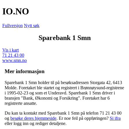
IO
.NO
Fullversjon
Nytt søk
Sparebank 1 Smn
Vis i kart
71 21 43 00
www.smn.no
Mer informasjon
Sparebank 1 Smn holder til på besøksadressen
Storgata 42
,
6413
Molde
. Foretaket ble startet og registrert i Brønnøysund-registrene
i 1995-02-23 og som et
Underavd
. Sparebank 1 Smn driver i
bransjen "Bank, Økonomi og Forsikring". Foretaket har 6
registrerte ansatte.
Du kan ta kontakt med Sparebank 1 Smn på telefon 71 21 43 00
og
besøke deres hjemmeside
. Er noe feil på oppføringen?
Si ifra
eller logg inn og rediger detaljene.