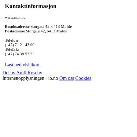
Kontaktinformasjon
www.smn.no
Besøksadresse
Storgata 42
,
6413 Molde
Postadresse
Storgata 42
,
6413 Molde
Telefon
(+47) 71 21 43 00
Telefaks
(+47) 74 39 57 53
Last ned visittkort
Del av Amfi Roseby
Internettopplysningen - io.no
Om oss
Cookies