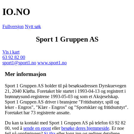
IO
.NO
Fullversjon
Nytt søk
Sport 1 Gruppen AS
Vis i kart
63 92 82 00
sport1@sport1.no
www.sport1.no
Mer informasjon
Sport 1 Gruppen AS holder til på besøksadressen
Dyrskuevegen
21
,
2040 Kløfta
. Foretaket ble startet i 1993-04-13 og registrert i
brønnøysund-registrene 1993-05-03 og som et Aksjeselskap.
Sport 1 Gruppen AS driver i bransjene "Fritidsutstyr, spill og
leker - Engros", "Klær - Engros" og "Sportsklær og fritidsutstyr".
Foretaket har 73 registrerte ansatte.
Du kan ta kontakt med Sport 1 Gruppen AS på telefon 63 92 82
00, ved å
sende en epost
eller
besøke deres hjemmeside
. Er noe
feil på oppføringen?
Si ifra
eller logg inn og rediger detaljene.