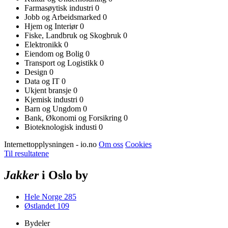
Farmasøytisk industri
0
Jobb og Arbeidsmarked
0
Hjem og Interiør
0
Fiske, Landbruk og Skogbruk
0
Elektronikk
0
Eiendom og Bolig
0
Transport og Logistikk
0
Design
0
Data og IT
0
Ukjent bransje
0
Kjemisk industri
0
Barn og Ungdom
0
Bank, Økonomi og Forsikring
0
Bioteknologisk industi
0
Internettopplysningen - io.no
Om oss
Cookies
Til resultatene
Jakker
i Oslo by
Hele Norge
285
Østlandet
109
Bydeler