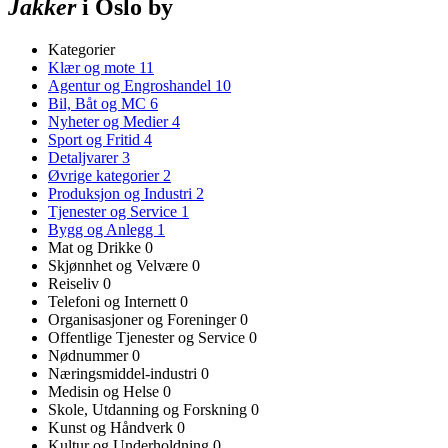
Jakker
i Oslo by
Kategorier
Klær og mote
11
Agentur og Engroshandel
10
Bil, Båt og MC
6
Nyheter og Medier
4
Sport og Fritid
4
Detaljvarer
3
Øvrige kategorier
2
Produksjon og Industri
2
Tjenester og Service
1
Bygg og Anlegg
1
Mat og Drikke
0
Skjønnhet og Velvære
0
Reiseliv
0
Telefoni og Internett
0
Organisasjoner og Foreninger
0
Offentlige Tjenester og Service
0
Nødnummer
0
Næringsmiddel-industri
0
Medisin og Helse
0
Skole, Utdanning og Forskning
0
Kunst og Håndverk
0
Kultur og Underholdning
0