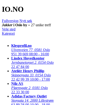
IO
.NO
Fullversjon
Nytt søk
Jakker
i Oslo by
» 27 unike treff
Velg sted
Kategori
Klesprofil.no
Ulvenveien 77
,
0581 Oslo
951 39 669
08:00 - 16:00
Lindex Hovedkontor
Jernbanetorget 2
,
0154 Oslo
22 47 84 00
Ateliér Henry Phillip
Skippergata 33
,
0154 Oslo
22 42 99 39
10:00 - 17:00
Nilz AS
Pløensgate 2
,
0181 Oslo
22 33 30 00
Adidas Factory Outlet
Storgata 14
,
2000 Lillestrøm
63 89 58 00
10.00 - 18.00