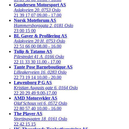
Gundersen Motorsport AS
Aslakveien 20
,
0753 Oslo
21 39 17 07
09.00 - 17.00
Norsk Moteforum AS
Hammersborggata 2
,
0181 Oslo
23 00 15 00
BL Gaver & Profilering AS
Aslakveien 20 H
,
0753 Oslo
22 51 66 00
08.00 - 16.00
Tulip & Tatamo AS
Pilestredet 41 A
,
0166 Oslo
22 11 33 30
11.00 - 17.00
Tante Pose Barneboutique AS
Lilleakerveien 16
,
0283 Oslo
22 73 19 14
10.00 - 20.00
Løwenborg P G AS
Kristian Augusts gate 6
,
0164 Oslo
22 20 29 49
9.00-17.00
AMD Motorsykler AS
Olaf Schous vei 6
,
0572 Oslo
22 80 57 40
10.00 - 16.00
The Player AS
Stortingsgaten 18
,
0161 Oslo
22 42 15 15