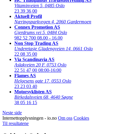
HC Thauglands Trælastforretning AS
Vitaminveien 5
,
0485 Oslo
23 39 36 00
Aktuell Profil
Næringsparkvegen 4
,
2060 Gardermoen
Connex Promotion AS
Gjerdrums vei 5
,
0484 Oslo
982 52 700
08.00 - 16.00
Non Stop Trading AS
Underetasje Gladengveien 14
,
0661 Oslo
22 08 35 00
Via Scandinavia AS
Aslakveien 20 F
,
0753 Oslo
22 51 47 00
08:00-16:00
Flames AS
Helgesens gate 17
,
0553 Oslo
23 23 03 40
Motorsyklisten AS
Birkedalsveien 68
,
4640 Søgne
38 05 16 15
Neste side
Internettopplysningen - io.no
Om oss
Cookies
Til resultatene