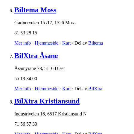
Biltema Moss
Gartnerveien 15 /17
,
1526 Moss
81 53 28 15
Mer info
·
Hjemmeside
·
Kart
· Del av
Biltema
BilXtra Åsane
Åsamyrane 78
,
5116 Ulset
55 19 34 00
Mer info
·
Hjemmeside
·
Kart
· Del av
BilXtra
BilXtra Kristiansund
Industriveien 16
,
6517 Kristiansund N
71 56 57 30