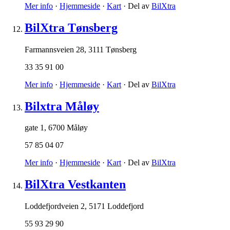
Mer info
·
Hjemmeside
·
Kart
· Del av
BilXtra
BilXtra Tønsberg
Farmannsveien 28
,
3111 Tønsberg
33 35 91 00
Mer info
·
Hjemmeside
·
Kart
· Del av
BilXtra
Bilxtra Måløy
gate 1
,
6700 Måløy
57 85 04 07
Mer info
·
Hjemmeside
·
Kart
· Del av
BilXtra
BilXtra Vestkanten
Loddefjordveien 2
,
5171 Loddefjord
55 93 29 90