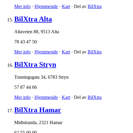
Mer info
·
Hjemmeside
·
Kart
· Del av
BilXtra
BilXtra Alta
Altaveien 88
,
9513 Alta
78 43 47 50
Mer info
·
Hjemmeside
·
Kart
· Del av
BilXtra
BilXtra Stryn
Tonningsgata 34
,
6783 Stryn
57 87 44 66
Mer info
·
Hjemmeside
·
Kart
· Del av
BilXtra
BilXtra Hamar
Midtstranda
,
2321 Hamar
62 55 00 00