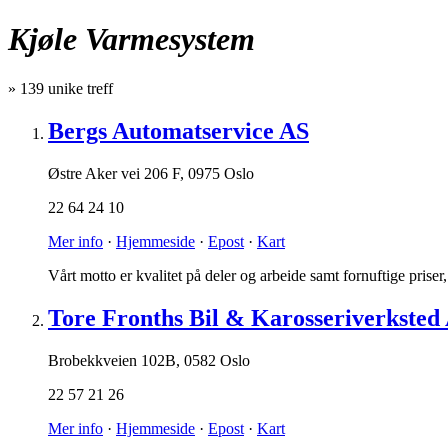
Kjøle Varmesystem
»
139
unike treff
Bergs Automatservice AS
Østre Aker vei 206 F
,
0975 Oslo
22 64 24 10
Mer info
·
Hjemmeside
·
Epost
·
Kart
Vårt motto er kvalitet på deler og arbeide samt fornuftige priser
Tore Fronths Bil & Karosseriverksted
Brobekkveien 102B
,
0582 Oslo
22 57 21 26
Mer info
·
Hjemmeside
·
Epost
·
Kart