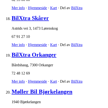
Mer info
·
Hjemmeside
·
Kart
· Del av
BilXtra
BilXtra Skårer
Astrids vei 3
,
1473 Lørenskog
67 91 27 10
Mer info
·
Hjemmeside
·
Kart
· Del av
BilXtra
BilXtra Orkanger
Bårdshaug
,
7300 Orkanger
72 48 12 69
Mer info
·
Hjemmeside
·
Kart
· Del av
BilXtra
Møller Bil Bjørkelangen
1940 Bjørkelangen