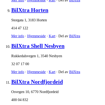
Mer info
·
Hjemmeside
·
Kart
· Del av
BilXtra
BilXtra Horten
Storgata 1
,
3183 Horten
414 47 122
Mer info
·
Hjemmeside
·
Kart
· Del av
BilXtra
BilXtra Shell Nesbyen
Rukkedalsvegen 1
,
3540 Nesbyen
32 07 17 00
Mer info
·
Hjemmeside
·
Kart
· Del av
BilXtra
BilXtra Nordfjordeid
Osvegen 10
,
6770 Nordfjordeid
400 04 832