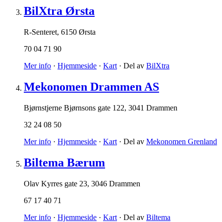
BilXtra Ørsta
R-Senteret
,
6150 Ørsta
70 04 71 90
Mer info
·
Hjemmeside
·
Kart
· Del av
BilXtra
Mekonomen Drammen AS
Bjørnstjerne Bjørnsons gate 122
,
3041 Drammen
32 24 08 50
Mer info
·
Hjemmeside
·
Kart
· Del av
Mekonomen Grenland
Biltema Bærum
Olav Kyrres gate 23
,
3046 Drammen
67 17 40 71
Mer info
·
Hjemmeside
·
Kart
· Del av
Biltema