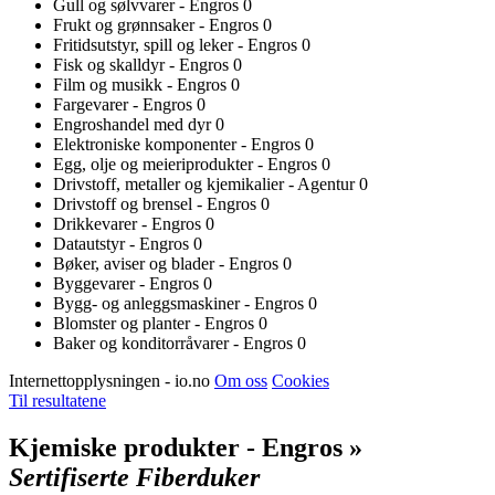
Gull og sølvvarer - Engros
0
Frukt og grønnsaker - Engros
0
Fritidsutstyr, spill og leker - Engros
0
Fisk og skalldyr - Engros
0
Film og musikk - Engros
0
Fargevarer - Engros
0
Engroshandel med dyr
0
Elektroniske komponenter - Engros
0
Egg, olje og meieriprodukter - Engros
0
Drivstoff, metaller og kjemikalier - Agentur
0
Drivstoff og brensel - Engros
0
Drikkevarer - Engros
0
Datautstyr - Engros
0
Bøker, aviser og blader - Engros
0
Byggevarer - Engros
0
Bygg- og anleggsmaskiner - Engros
0
Blomster og planter - Engros
0
Baker og konditorråvarer - Engros
0
Internettopplysningen - io.no
Om oss
Cookies
Til resultatene
Kjemiske produkter - Engros »
Sertifiserte Fiberduker