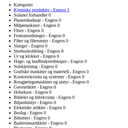
Kategorier
Kjemiske produkter - Engros
1
Solarier forhandler
0
Plastemballasje - Engros
0
Miljømaskiner - Engros
0
Fliser - Engros
0
Festeanordninger - Engros
0
Filter og filterutstyr - Engros
0
Slanger - Engros
0
Storhusholdning - Engros
0
Ur og klokker - Engros
0
Hage- og landbruksredskaper - Engros
0
Solskjerming - Engros
0
Grafiske maskiner og materiell - Engros
0
Kontorrekvisita og systemer - Engros
0
Rengjøringsmaskiner og utstyr - Engros
0
Gaveartikler - Engros
0
Helsekost - Engros
0
Bildeler og bilrekvisita - Engros
0
Biljardutstyr - Engros
0
Elektriske artikler - Engros
0
Beslag - Engros
0
Båtutstyr - Engros
0
Baderomsartikkler - Engros
0