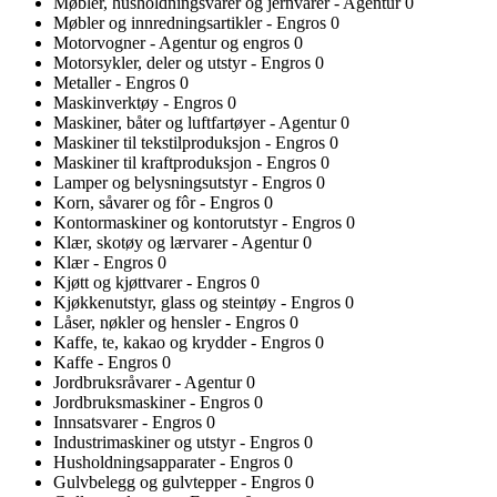
Møbler, husholdningsvarer og jernvarer - Agentur
0
Møbler og innredningsartikler - Engros
0
Motorvogner - Agentur og engros
0
Motorsykler, deler og utstyr - Engros
0
Metaller - Engros
0
Maskinverktøy - Engros
0
Maskiner, båter og luftfartøyer - Agentur
0
Maskiner til tekstilproduksjon - Engros
0
Maskiner til kraftproduksjon - Engros
0
Lamper og belysningsutstyr - Engros
0
Korn, såvarer og fôr - Engros
0
Kontormaskiner og kontorutstyr - Engros
0
Klær, skotøy og lærvarer - Agentur
0
Klær - Engros
0
Kjøtt og kjøttvarer - Engros
0
Kjøkkenutstyr, glass og steintøy - Engros
0
Låser, nøkler og hensler - Engros
0
Kaffe, te, kakao og krydder - Engros
0
Kaffe - Engros
0
Jordbruksråvarer - Agentur
0
Jordbruksmaskiner - Engros
0
Innsatsvarer - Engros
0
Industrimaskiner og utstyr - Engros
0
Husholdningsapparater - Engros
0
Gulvbelegg og gulvtepper - Engros
0