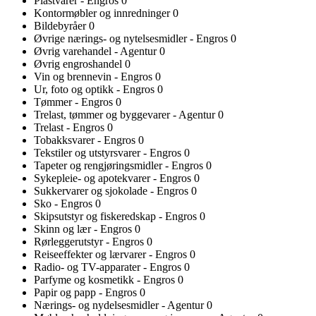
Plastvarer - Engros
0
Kontormøbler og innredninger
0
Bildebyråer
0
Øvrige nærings- og nytelsesmidler - Engros
0
Øvrig varehandel - Agentur
0
Øvrig engroshandel
0
Vin og brennevin - Engros
0
Ur, foto og optikk - Engros
0
Tømmer - Engros
0
Trelast, tømmer og byggevarer - Agentur
0
Trelast - Engros
0
Tobakksvarer - Engros
0
Tekstiler og utstyrsvarer - Engros
0
Tapeter og rengjøringsmidler - Engros
0
Sykepleie- og apotekvarer - Engros
0
Sukkervarer og sjokolade - Engros
0
Sko - Engros
0
Skipsutstyr og fiskeredskap - Engros
0
Skinn og lær - Engros
0
Rørleggerutstyr - Engros
0
Reiseeffekter og lærvarer - Engros
0
Radio- og TV-apparater - Engros
0
Parfyme og kosmetikk - Engros
0
Papir og papp - Engros
0
Nærings- og nydelsesmidler - Agentur
0