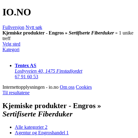
IO
.NO
Fullversjon
Nytt søk
Kjemiske produkter - Engros »
Sertifiserte Fiberduker
» 1 unike
treff
Velg sted
Kategori
Tentex AS
Losbyveien 40
,
1475 Finstadjordet
67 91 60 53
Internettopplysningen - io.no
Om oss
Cookies
Til resultatene
Kjemiske produkter - Engros »
Sertifiserte Fiberduker
Alle kategorier
2
Agentur og Engroshandel
1