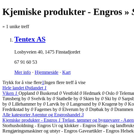
Kjemiske produkter - Engros »
»
1
unike treff
Tentex AS
Losbyveien 40
,
1475 Finstadjordet
67 91 60 53
Mer info
·
Hjemmeside
·
Kart
Trykk for å vise flere
1
Ingen flere treff å vise
Hele landet
Østlandet
1
Viken
1
Oppland
0
Buskerud
0
Vestfold
0
Hedmark
0
Oslo
0
Telema
Tønsberg by
0
Svelvik by
0
Stathelle by
0
Skien by
0
Ski by
0
Sarps
by
0
Lillehammer by
0
Larvik by
0
Langesund by
0
Kragerø by
0
Ko
Fredrikstad by
0
Fagernes by
0
Elverum by
0
Drøbak by
0
Drammen
Alle kategorier
Agentur og Engroshandel
3
Kjemiske produkter - Engros
1
Trelast, tømmer og byggevarer - Agen
Storhusholdning - Engros
Ur og klokker - Engros
Hage- og landbruk
Rengjøringsmaskiner og utstyr - Engros
Gaveartikler - Engros
Helsek