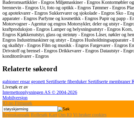
Baderomsartikkler - Engros
Miljømaskiner - Engros
Kontormøbler og
brennevin - Engros
Ur, foto og optikk - Engros
Tømmer - Engros
Pla
og apotekvarer - Engros
Sukkervarer og sjokolade - Engros
Sko - En
apparater - Engros
Parfyme og kosmetikk - Engros
Papir og papp - E
Motorvogner - Agentur og engros
Motorsykler, deler og utstyr - Eng
kraftproduksjon - Engros
Lamper og belysningsutstyr - Engros
Korn, 
Engros
Kjøkkenutstyr, glass og steintøy - Engros
Låser, nøkler og he
Engros
Industrimaskiner og utstyr - Engros
Husholdningsapparater -
og skalldyr - Engros
Film og musikk - Engros
Fargevarer - Engros
En
Drivstoff og brensel - Engros
Drikkevarer - Engros
Datautstyr - Engr
konditorråvarer - Engros
Relaterte søkeord
gabioner
ensar geonett
Sertifiserte fiberduker
Sertifiserte membraner
R
Livesøk er av
Internettopplysningen AS © 2004-2026
Mobilversjon
IO
.no
Firmasøk
Regnskapssøk
Rollesøk
Kart
Om IO
Vi bruker cookies