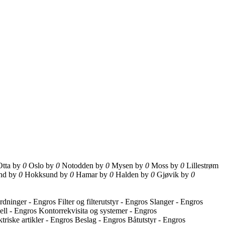
Otta by
0
Oslo by
0
Notodden by
0
Mysen by
0
Moss by
0
Lillestrøm
nd by
0
Hokksund by
0
Hamar by
0
Halden by
0
Gjøvik by
0
rdninger - Engros
Filter og filterutstyr - Engros
Slanger - Engros
ell - Engros
Kontorrekvisita og systemer - Engros
ktriske artikler - Engros
Beslag - Engros
Båtutstyr - Engros