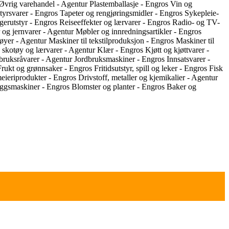
Øvrig varehandel - Agentur
Plastemballasje - Engros
Vin og
styrsvarer - Engros
Tapeter og rengjøringsmidler - Engros
Sykepleie-
gerutstyr - Engros
Reiseeffekter og lærvarer - Engros
Radio- og TV-
 og jernvarer - Agentur
Møbler og innredningsartikler - Engros
rtøyer - Agentur
Maskiner til tekstilproduksjon - Engros
Maskiner til
 skotøy og lærvarer - Agentur
Klær - Engros
Kjøtt og kjøttvarer -
bruksråvarer - Agentur
Jordbruksmaskiner - Engros
Innsatsvarer -
Frukt og grønnsaker - Engros
Fritidsutstyr, spill og leker - Engros
Fisk
meieriprodukter - Engros
Drivstoff, metaller og kjemikalier - Agentur
ggsmaskiner - Engros
Blomster og planter - Engros
Baker og