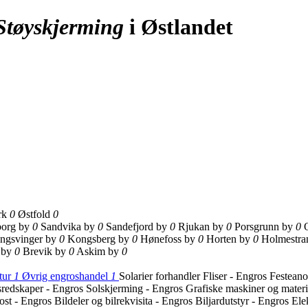
Støyskjerming
i Østlandet
rk
0
Østfold
0
borg by
0
Sandvika by
0
Sandefjord by
0
Rjukan by
0
Porsgrunn by
0
ngsvinger by
0
Kongsberg by
0
Hønefoss by
0
Horten by
0
Holmestra
 by
0
Brevik by
0
Askim by
0
tur
1
Øvrig engroshandel
1
Solarier forhandler
Fliser - Engros
Festeano
sredskaper - Engros
Solskjerming - Engros
Grafiske maskiner og materi
ost - Engros
Bildeler og bilrekvisita - Engros
Biljardutstyr - Engros
Ele