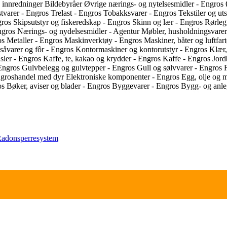
 innredninger
Bildebyråer
Øvrige nærings- og nytelsesmidler - Engros
stvarer - Engros
Trelast - Engros
Tobakksvarer - Engros
Tekstiler og ut
gros
Skipsutstyr og fiskeredskap - Engros
Skinn og lær - Engros
Rørleg
ngros
Nærings- og nydelsesmidler - Agentur
Møbler, husholdningsvarer
ros
Metaller - Engros
Maskinverktøy - Engros
Maskiner, båter og luftfa
såvarer og fôr - Engros
Kontormaskiner og kontorutstyr - Engros
Klær,
nsler - Engros
Kaffe, te, kakao og krydder - Engros
Kaffe - Engros
Jord
 Engros
Gulvbelegg og gulvtepper - Engros
Gull og sølvvarer - Engros
groshandel med dyr
Elektroniske komponenter - Engros
Egg, olje og 
os
Bøker, aviser og blader - Engros
Byggevarer - Engros
Bygg- og anle
adonsperresystem