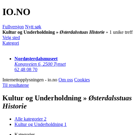
IO
.NO
Fullversjon
Nytt søk
Kultur og Underholdning »
Østerdalsstuas Historie
» 1 unike treff
Velg sted
Kategori
Nordøsterdalsmuseet
Kongsveien 6
,
2500 Tynset
62 48 08 70
Internettopplysningen - io.no
Om oss
Cookies
Til resultatene
Kultur og Underholdning »
Østerdalsstuas
Historie
Alle kategorier
2
Kultur og Underholdning
1
Kategorier