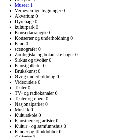
Museer
1
Verneverdige bygninger
0
Akvarium
0
Dyrehage
0
kulturpark
0
Konsertarrangør
0
Konserter og underholdning
0
Kino
0
scenografer
0
Zoologiske og botaniske hager
0
Sirkus og tivolier
0
Kunstgallerier
0
Brukskunst
0
Øvrig underholdning
0
Videoutleie
0
Teater
0
TV- og radiokanaler
0
Teater og opera
0
Nasjonalparker
0
Musikk
0
Kulturskole
0
Kunstnere og artister
0
Kultur - og samfunnshus
0
Kinoer og filmklubber
0