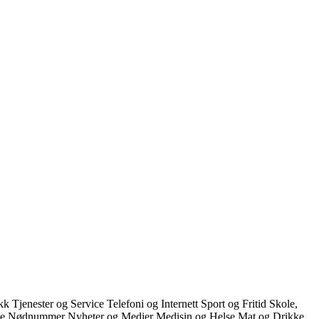
ikk
Tjenester og Service
Telefoni og Internett
Sport og Fritid
Skole,
ce
Nødnummer
Nyheter og Medier
Medisin og Helse
Mat og Drikke