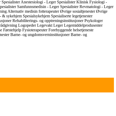
r
Spesialister Anestesiologi - Leger
Spesialister Klinisk Fysiologi -
pesialister Samfunnsmedisin - Leger
Spesialister Revmatologi - Leger
ening
Alternativ medisin
fotterapeuter
Øvrige sosialtjenester
Øvrige
s- & sykehjem
Spesialsykehjem
Spesialiserte legetjenester
tusjoner
Rehabiliterings- og opptreningsinstitusjoner
Psykologer
rådgivning
Logopeder
Legevakt
Leger
Legemiddelprodusenter
se
Førstehjelp
Fysioterapeuter
Forebyggende helsetjeneste
nester
Barne- og ungdomsverninstitusjoner
Barne- og