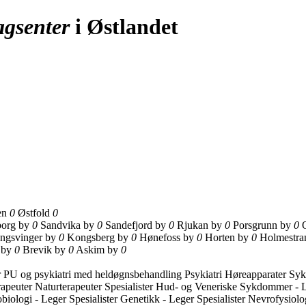
agsenter
i Østlandet
en
0
Østfold
0
borg by
0
Sandvika by
0
Sandefjord by
0
Rjukan by
0
Porsgrunn by
0
ngsvinger by
0
Kongsberg by
0
Hønefoss by
0
Horten by
0
Holmestra
 by
0
Brevik by
0
Askim by
0
r
PU og psykiatri med heldøgnsbehandling
Psykiatri
Høreapparater
Sy
rapeuter
Naturterapeuter
Spesialister Hud- og Veneriske Sykdommer - 
obiologi - Leger
Spesialister Genetikk - Leger
Spesialister Nevrofysiolo