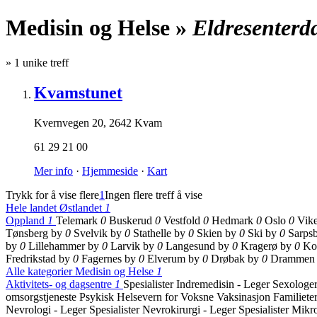
Medisin og Helse »
Eldresenterd
»
1
unike treff
Kvamstunet
Kvernvegen 20
,
2642 Kvam
61 29 21 00
Mer info
·
Hjemmeside
·
Kart
Trykk for å vise flere
1
Ingen flere treff å vise
Hele landet
Østlandet
1
Oppland
1
Telemark
0
Buskerud
0
Vestfold
0
Hedmark
0
Oslo
0
Vik
Tønsberg by
0
Svelvik by
0
Stathelle by
0
Skien by
0
Ski by
0
Sarps
by
0
Lillehammer by
0
Larvik by
0
Langesund by
0
Kragerø by
0
Ko
Fredrikstad by
0
Fagernes by
0
Elverum by
0
Drøbak by
0
Drammen
Alle kategorier
Medisin og Helse
1
Aktivitets- og dagsentre
1
Spesialister Indremedisin - Leger
Sexologe
omsorgstjeneste
Psykisk Helsevern for Voksne
Vaksinasjon
Familiete
Nevrologi - Leger
Spesialister Nevrokirurgi - Leger
Spesialister Mikr