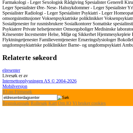
Farmakologi - Leger
Sexologisk Rådgiving
Spesialister Generell Kir
Leger
Spesialister Øre- Nese- Halssykdommer - Leger
Spesialister Y
Spesialister Radiologi - Leger
Spesialister Psykiatri - Leger
Homeopa
omsorgsinstitusjoner
Voksenpsykiatriske poliklinikker
Voksenpsykiatri
Sosialtjenester for rusmisbrukere
Sosialkontorer
Somatiske spesialinst
Psykiatere
Private helsetjenester
Omsorgsboliger
Medisinske laborato
Krisesentre
Incestsentre
Helse, Miljø og Sikkerhet
Hjemmesykepleie
Flyktningetjenester
Familieverntjenester
Ernæringsfysiologer
Bokolle
ungdomspsykiatriske poliklinikker
Barne- og ungdomspsykiatri
Ambul
Relaterte søkeord
elresenter
Livesøk er av
Internettopplysningen AS © 2004-2026
Mobilversjon
IO
.no
Firmasøk
Regnskapssøk
Rollesøk
Kart
Om IO
Vi bruker cookies