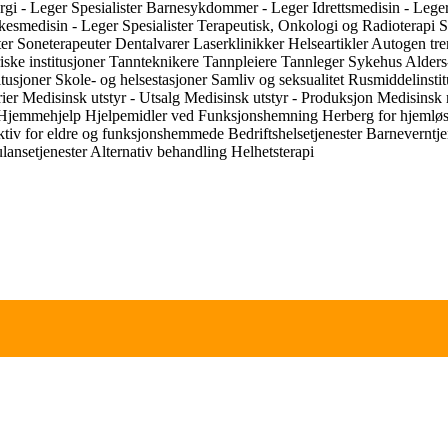
urgi - Leger
Spesialister Barnesykdommer - Leger
Idrettsmedisin - Lege
rkesmedisin - Leger
Spesialister Terapeutisk, Onkologi og Radioterapi
S
ter
Soneterapeuter
Dentalvarer
Laserklinikker
Helseartikler
Autogen tr
ske institusjoner
Tannteknikere
Tannpleiere
Tannleger
Sykehus
Alder
itusjoner
Skole- og helsestasjoner
Samliv og seksualitet
Rusmiddelinsti
rier
Medisinsk utstyr - Utsalg
Medisinsk utstyr - Produksjon
Medisinsk 
Hjemmehjelp
Hjelpemidler ved Funksjonshemning
Herberg for hjemlø
ktiv for eldre og funksjonshemmede
Bedriftshelsetjenester
Barneverntje
ansetjenester
Alternativ behandling
Helhetsterapi