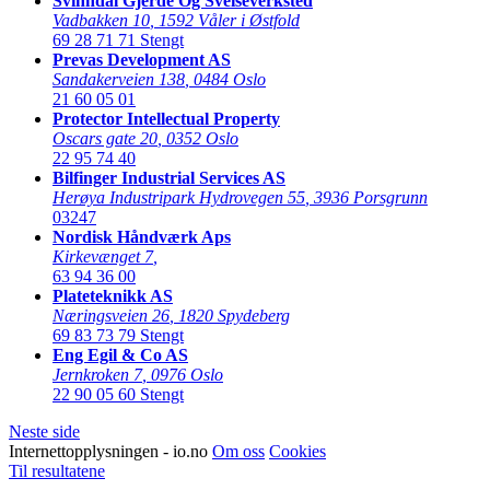
Svinndal Gjerde Og Sveiseverksted
Vadbakken 10
,
1592 Våler i Østfold
69 28 71 71
Stengt
Prevas Development AS
Sandakerveien 138
,
0484 Oslo
21 60 05 01
Protector Intellectual Property
Oscars gate 20
,
0352 Oslo
22 95 74 40
Bilfinger Industrial Services AS
Herøya Industripark Hydrovegen 55
,
3936 Porsgrunn
03247
Nordisk Håndværk Aps
Kirkevænget 7
,
63 94 36 00
Plateteknikk AS
Næringsveien 26
,
1820 Spydeberg
69 83 73 79
Stengt
Eng Egil & Co AS
Jernkroken 7
,
0976 Oslo
22 90 05 60
Stengt
Neste side
Internettopplysningen - io.no
Om oss
Cookies
Til resultatene