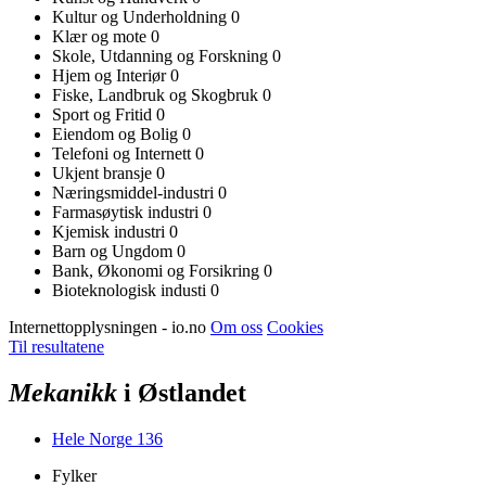
Kultur og Underholdning
0
Klær og mote
0
Skole, Utdanning og Forskning
0
Hjem og Interiør
0
Fiske, Landbruk og Skogbruk
0
Sport og Fritid
0
Eiendom og Bolig
0
Telefoni og Internett
0
Ukjent bransje
0
Næringsmiddel-industri
0
Farmasøytisk industri
0
Kjemisk industri
0
Barn og Ungdom
0
Bank, Økonomi og Forsikring
0
Bioteknologisk industi
0
Internettopplysningen - io.no
Om oss
Cookies
Til resultatene
Mekanikk
i Østlandet
Hele Norge
136
Fylker