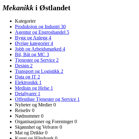
Mekanikk
i Østlandet
Kategorier
Produksjon og Industri
30
Agentur og Engroshandel
5
Bygg og Anlegg
4
Øvrige kategorier
4
Jobb og Arbeidsmarked
4
Bil, Båt og MC
3
Tjenester og Service
2
Design
2
Transport og Logistikk
2
Data og IT
2
Elektronikk
1
Medisin og Helse
1
Detaljvarer
1
Offentlige Tjenester og Service
1
Nyheter og Medier
0
Reiseliv
0
Nødnummer
0
Organisasjoner og Foreninger
0
Skjønnhet og Velvære
0
Mat og Drikke
0
Kunst og Håndverk
0