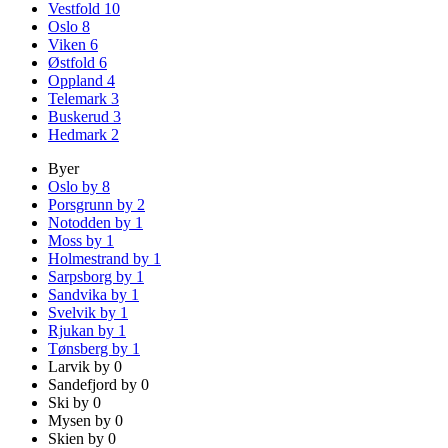
Vestfold
10
Oslo
8
Viken
6
Østfold
6
Oppland
4
Telemark
3
Buskerud
3
Hedmark
2
Byer
Oslo by
8
Porsgrunn by
2
Notodden by
1
Moss by
1
Holmestrand by
1
Sarpsborg by
1
Sandvika by
1
Svelvik by
1
Rjukan by
1
Tønsberg by
1
Larvik by
0
Sandefjord by
0
Ski by
0
Mysen by
0
Skien by
0