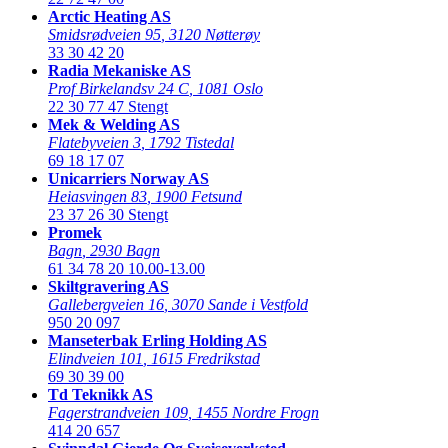
Arctic Heating AS
Smidsrødveien 95
,
3120 Nøtterøy
33 30 42 20
Radia Mekaniske AS
Prof Birkelandsv 24 C
,
1081 Oslo
22 30 77 47
Stengt
Mek & Welding AS
Flatebyveien 3
,
1792 Tistedal
69 18 17 07
Unicarriers Norway AS
Heiasvingen 83
,
1900 Fetsund
23 37 26 30
Stengt
Promek
Bagn
,
2930 Bagn
61 34 78 20
10.00-13.00
Skiltgravering AS
Gallebergveien 16
,
3070 Sande i Vestfold
950 20 097
Manseterbak Erling Holding AS
Elindveien 101
,
1615 Fredrikstad
69 30 39 00
Td Teknikk AS
Fagerstrandveien 109
,
1455 Nordre Frogn
414 20 657