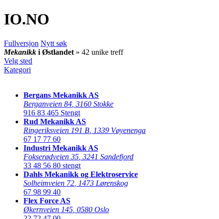
IO
.NO
Fullversjon
Nytt søk
Mekanikk
i Østlandet
» 42 unike treff
Velg sted
Kategori
Bergans Mekanikk AS
Berganveien 84
,
3160 Stokke
916 83 465
Stengt
Rud Mekanikk AS
Ringeriksveien 191 B
,
1339 Vøyenenga
67 17 77 60
Industri Mekanikk AS
Fokserødveien 35
,
3241 Sandefjord
33 48 56 80
stengt
Dahls Mekanikk og Elektroservice
Solheimveien 72
,
1473 Lørenskog
67 98 99 40
Flex Force AS
Økernveien 145
,
0580 Oslo
22 72 47 00