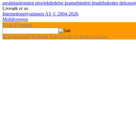
arealplanlegging
prosjektledelse
kransebinderi
brudebuketter
dekoras
Livesøk er av
Internettopplysningen AS © 2004-2026
Mobilversjon
IO
.no
Firmasøk
Regnskapssøk
Rollesøk
Kart
Om IO
Vi bruker cookies