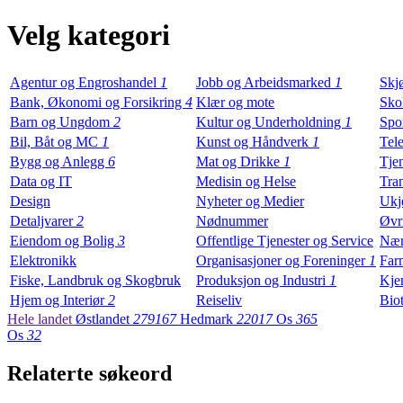
Velg kategori
Agentur og Engroshandel
1
Jobb og Arbeidsmarked
1
Skj
Bank, Økonomi og Forsikring
4
Klær og mote
Sko
Barn og Ungdom
2
Kultur og Underholdning
1
Spor
Bil, Båt og MC
1
Kunst og Håndverk
1
Tele
Bygg og Anlegg
6
Mat og Drikke
1
Tjen
Data og IT
Medisin og Helse
Tra
Design
Nyheter og Medier
Ukj
Detaljvarer
2
Nødnummer
Øvr
Eiendom og Bolig
3
Offentlige Tjenester og Service
Nær
Elektronikk
Organisasjoner og Foreninger
1
Farm
Fiske, Landbruk og Skogbruk
Produksjon og Industri
1
Kjem
Hjem og Interiør
2
Reiseliv
Biot
Hele landet
Østlandet
279167
Hedmark
22017
Os
365
Os
32
Relaterte søkeord