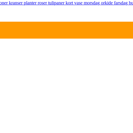
joner
kranser
planter
roser
tulipaner
kort
vase
morsdag
orkide
farsdag
bu