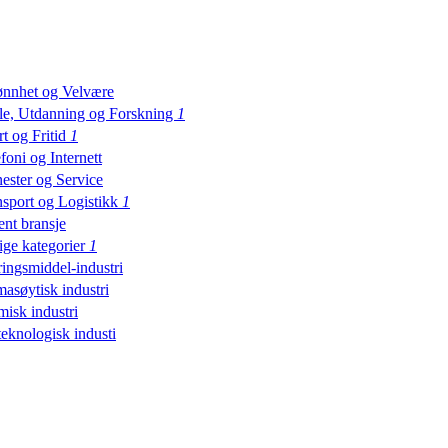
ønnhet og Velvære
le, Utdanning og Forskning
1
t og Fritid
1
foni og Internett
ester og Service
nsport og Logistikk
1
ent bransje
ige kategorier
1
ingsmiddel-industri
asøytisk industri
isk industri
eknologisk industi