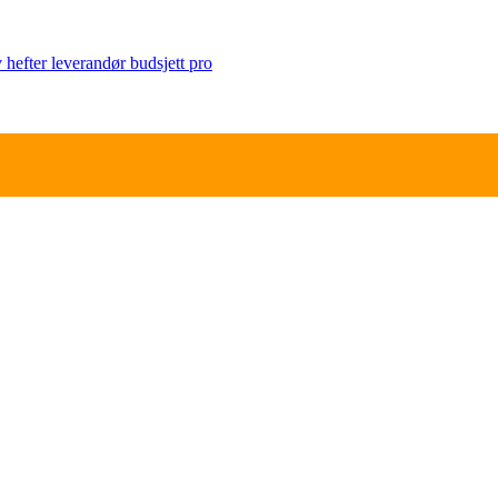
v
hefter
leverandør
budsjett
pro