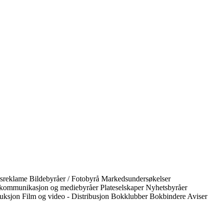
rsreklame
Bildebyråer / Fotobyrå
Markedsundersøkelser
kommunikasjon og mediebyråer
Plateselskaper
Nyhetsbyråer
duksjon
Film og video - Distribusjon
Bokklubber
Bokbindere
Aviser