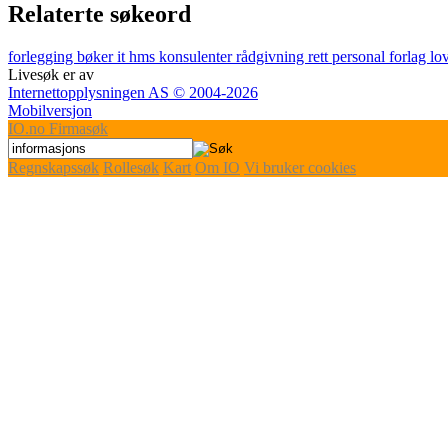
Relaterte søkeord
forlegging
bøker
it
hms
konsulenter
rådgivning
rett
personal
forlag
lo
Livesøk er av
Internettopplysningen AS © 2004-2026
Mobilversjon
IO
.no
Firmasøk
Regnskapssøk
Rollesøk
Kart
Om IO
Vi bruker cookies