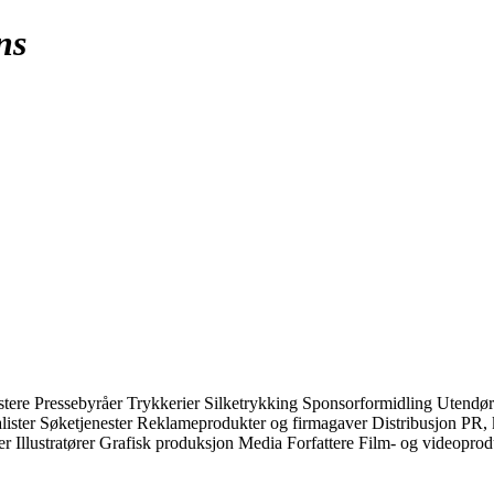
ns
stere
Pressebyråer
Trykkerier
Silketrykking
Sponsorformidling
Utendø
lister
Søketjenester
Reklameprodukter og firmagaver
Distribusjon
PR, 
ler
Illustratører
Grafisk produksjon
Media
Forfattere
Film- og videopro