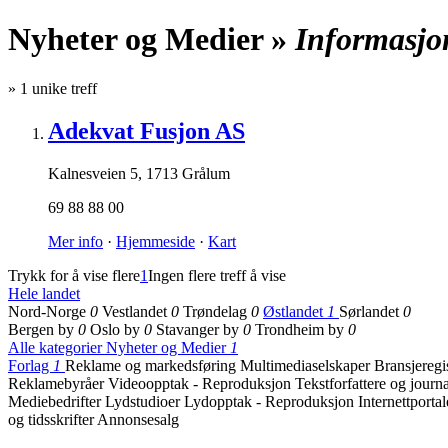
Nyheter og Medier »
Informasjo
»
1
unike treff
Adekvat Fusjon AS
Kalnesveien 5
,
1713 Grålum
69 88 88 00
Mer info
·
Hjemmeside
·
Kart
Trykk for å vise flere
1
Ingen flere treff å vise
Hele landet
Nord-Norge
0
Vestlandet
0
Trøndelag
0
Østlandet
1
Sørlandet
0
Bergen by
0
Oslo by
0
Stavanger by
0
Trondheim by
0
Alle kategorier
Nyheter og Medier
1
Forlag
1
Reklame og markedsføring
Multimediaselskaper
Bransjeregi
Reklamebyråer
Videoopptak - Reproduksjon
Tekstforfattere og journa
Mediebedrifter
Lydstudioer
Lydopptak - Reproduksjon
Internettporta
og tidsskrifter
Annonsesalg