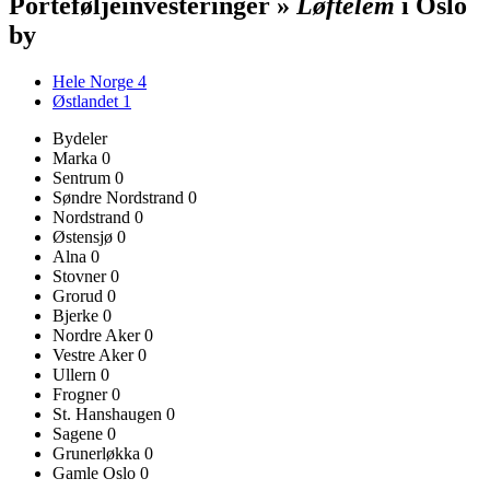
Porteføljeinvesteringer »
Løftelem
i Oslo
by
Hele Norge
4
Østlandet
1
Bydeler
Marka
0
Sentrum
0
Søndre Nordstrand
0
Nordstrand
0
Østensjø
0
Alna
0
Stovner
0
Grorud
0
Bjerke
0
Nordre Aker
0
Vestre Aker
0
Ullern
0
Frogner
0
St. Hanshaugen
0
Sagene
0
Grunerløkka
0
Gamle Oslo
0