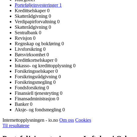
Porteføljeinvesteringer
1
Kredittselskaper
0
Skatterådgivning
0
Verdipapirforvaltning
0
Skatterådgivning
0
Sentralbank
0
Revisjon
0
Regnskap og bokføring
0
Livsforsikring
0
Børsvirksomhet
0
Kredittkortselskaper
0
Inkasso- og kredittopplysning
0
Forsikringsselskaper
0
Forsikringsrådgivning
0
Forsikringsmegling
0
Fondsforsikring
0
Finansiell tjenesteyting
0
Finansadministrasjon
0
Banker
0
Aksje- og fondsmegling
0
Internettopplysningen - io.no
Om oss
Cookies
Til resultatene