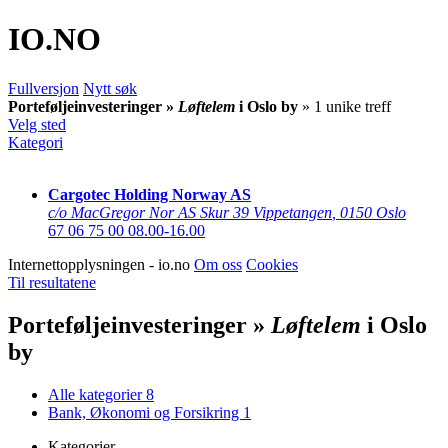
IO
.NO
Fullversjon
Nytt søk
Porteføljeinvesteringer »
Løftelem
i Oslo by
» 1 unike treff
Velg sted
Kategori
Cargotec Holding Norway AS
c/o MacGregor Nor AS Skur 39 Vippetangen
,
0150 Oslo
67 06 75 00
08.00-16.00
Internettopplysningen - io.no
Om oss
Cookies
Til resultatene
Porteføljeinvesteringer »
Løftelem
i Oslo
by
Alle kategorier
8
Bank, Økonomi og Forsikring
1
Kategorier