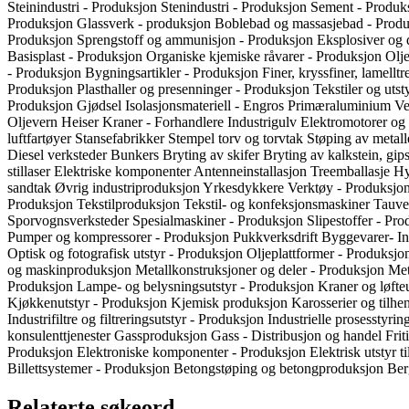
Steinindustri - Produksjon
Stenindustri - Produksjon
Sement - Produk
Produksjon
Glassverk - produksjon
Boblebad og massasjebad - Prod
Produksjon
Sprengstoff og ammunisjon - Produksjon
Eksplosiver og 
Basisplast - Produksjon
Organiske kjemiske råvarer - Produksjon
Olje
- Produksjon
Bygningsartikler - Produksjon
Finer, kryssfiner, lamell
Produksjon
Plasthaller og presenninger - Produksjon
Tekstiler og uts
Produksjon
Gjødsel
Isolasjonsmateriell - Engros
Primæraluminium
Ve
Oljevern
Heiser
Kraner - Forhandlere
Industrigulv
Elektromotorer og
luftfartøyer
Stansefabrikker
Stempel
torv og torvtak
Støping av metal
Diesel verksteder
Bunkers
Bryting av skifer
Bryting av kalkstein, gips
stillaser
Elektriske komponenter
Antenneinstallasjon
Treemballasje
Hy
sandtak
Øvrig industriproduksjon
Yrkesdykkere
Verktøy - Produksjo
Produksjon
Tekstilproduksjon
Tekstil- og konfeksjonsmaskiner
Tauve
Sporvognsverksteder
Spesialmaskiner - Produksjon
Slipestoffer - Pr
Pumper og kompressorer - Produksjon
Pukkverksdrift
Byggevarer- I
Optisk og fotografisk utstyr - Produksjon
Oljeplattformer - Produksj
og maskinproduksjon
Metallkonstruksjoner og deler - Produksjon
Met
Produksjon
Lampe- og belysningsutstyr - Produksjon
Kraner og løfteu
Kjøkkenutstyr - Produksjon
Kjemisk produksjon
Karosserier og tilh
Industrifiltre og filtreringsutstyr - Produksjon
Industrielle prosesstyri
konsulenttjenester
Gassproduksjon
Gass - Distribusjon og handel
Frit
Produksjon
Elektroniske komponenter - Produksjon
Elektrisk utstyr t
Billettsystemer - Produksjon
Betongstøping og betongproduksjon
Ber
Relaterte søkeord