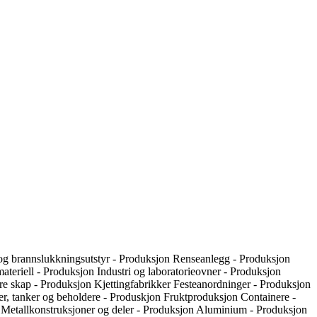
og brannslukkningsutstyr - Produksjon
Renseanlegg - Produksjon
ateriell - Produksjon
Industri og laboratorieovner - Produksjon
kre skap - Produksjon
Kjettingfabrikker
Festeanordninger - Produksjon
er, tanker og beholdere - Produskjon
Fruktproduksjon
Containere -
n
Metallkonstruksjoner og deler - Produksjon
Aluminium - Produksjon