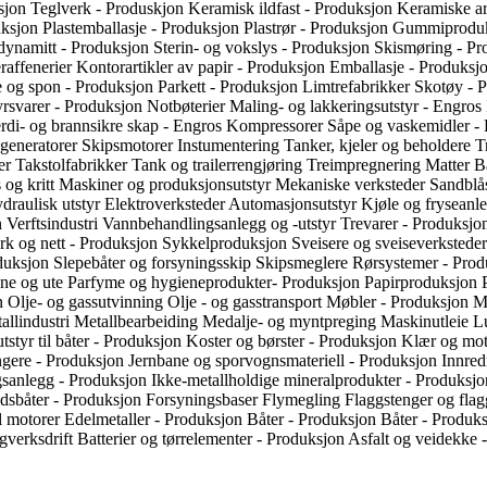
sjon
Teglverk - Produskjon
Keramisk ildfast - Produksjon
Keramiske ar
uksjon
Plastemballasje - Produksjon
Plastrør - Produksjon
Gummiproduk
dynamitt - Produksjon
Sterin- og vokslys - Produksjon
Skismøring - P
raffenerier
Kontorartikler av papir - Produksjon
Emballasje - Produksj
tre og spon - Produksjon
Parkett - Produksjon
Limtrefabrikker
Skotøy - 
tyrsvarer - Produksjon
Notbøterier
Maling- og lakkeringsutstyr - Engros
rdi- og brannsikre skap - Engros
Kompressorer
Såpe og vaskemidler -
 generatorer
Skipsmotorer
Instumentering
Tanker, kjeler og beholdere
T
ler
Takstolfabrikker
Tank og trailerrengjøring
Treimpregnering
Matter
B
 og kritt
Maskiner og produksjonsutstyr
Mekaniske verksteder
Sandblå
draulisk utstyr
Elektroverksteder
Automasjonsutstyr
Kjøle og fryseanl
n
Verftsindustri
Vannbehandlingsanlegg og -utstyr
Trevarer - Produksj
rk og nett - Produksjon
Sykkelproduksjon
Sveisere og sveiseverkstede
oduksjon
Slepebåter og forsyningsskip
Skipsmeglere
Rørsystemer - Pro
nne og ute
Parfyme og hygieneprodukter- Produksjon
Papirproduksjon
on
Olje- og gassutvinning
Olje - og gasstransport
Møbler - Produksjon
Må
allindustri
Metallbearbeiding
Medalje- og myntpreging
Maskinutleie
L
tstyr til båter - Produksjon
Koster og børster - Produksjon
Klær og mot
engere - Produksjon
Jernbane og sporvognsmateriell - Produksjon
Innred
ngsanlegg - Produksjon
Ikke-metallholdige mineralprodukter - Produksj
idsbåter - Produksjon
Forsyningsbaser
Flymegling
Flaggstenger og fla
il motorer
Edelmetaller - Produksjon
Båter - Produksjon
Båter - Produk
gverksdrift
Batterier og tørrelementer - Produksjon
Asfalt og veidekke 