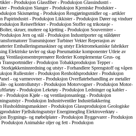
tikler - Produksjon
Glassfiber - Produksjon
Glassindustri -
ter - Produksjon
Slanger - Produksjon
Kjemiske Produkter -
roduksjon
Skismøring - Produksjon
Rengjøringsmidler og - artikler
on
Papirindustri - Produksjon
Likkister - Produksjon
Dører og vinduer
Produksjon
Reiseeffekter - Produksjon
Stoffer og trikotasje -
Bolter, skruer, muttere og kjetting - Produksjon
Souvernirer -
 Produksjon
Jern og stål - Produksjon
Industriporter og ståldører
ransformatorer
Transmisjoner
Turbiner
Vekter
Reperasjon av
atterier
Emballeringsmaskiner og utstyr
Elektromekaniske fabrikker
sing
Elektriske tavler og skap
Pneumatiske komponenter
Utleie av
egg
Ventilasjonsentreprenører
Rederier
Komplementar
Grus- og
on
Transportmidler - Produksjon
Tobakkproduksjon
Tepper -
r
Storkjøkkeninnredning og utstyr - Forhandlere
Sprengstoff og våpen
duksjon
Rullestoler - Produksjon
Renholdsprodukter - Produksjon
Panel - og varmeovner - Produksjon
Overflatebehandling av metaller
le- og kontrollutstyr - Produksjon
Motorvogner - Produksjon
Motor-
uftfartøy - Produksjon
Leketøy - Produksjon
Ledninger og kabler -
e - Produksjon
Kjøle - og ventilasjonsanlegg - Produksjon
ningsutstyr - Produksjon
Industriventiler
Industrilakkering
on
Husholdningsmaskiner - Produksjon
Glassproduksjon
Geologiske
ggprodukter
Fjellsikringsutstyr
Energimegling
Elektroverktøy -
sjon
Bygnings- og møbelplater - Produksjon
Byggevarer - Produksjon
- Produksjon
Animalske oljer og fett - Produksjon