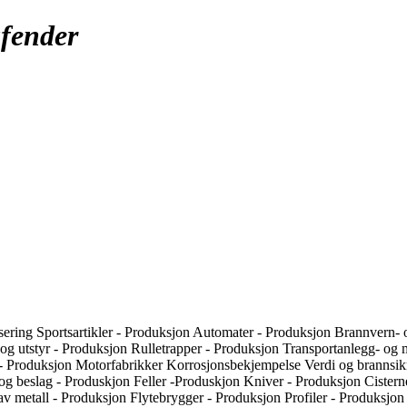
fender
sering
Sportsartikler - Produksjon
Automater - Produksjon
Brannvern- 
og utstyr - Produksjon
Rulletrapper - Produksjon
Transportanlegg- og m
 - Produksjon
Motorfabrikker
Korrosjonsbekjempelse
Verdi og brannsi
og beslag - Produskjon
Feller -Produskjon
Kniver - Produksjon
Cistern
av metall - Produksjon
Flytebrygger - Produksjon
Profiler - Produksjo