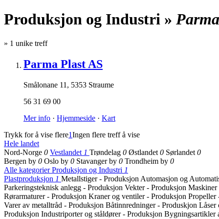
Produksjon og Industri »
Parma
»
1
unike treff
Parma Plast AS
Smålonane 11
,
5353 Straume
56 31 69 00
Mer info
·
Hjemmeside
·
Kart
Trykk for å vise flere
1
Ingen flere treff å vise
Hele landet
Nord-Norge
0
Vestlandet
1
Trøndelag
0
Østlandet
0
Sørlandet
0
Bergen by
0
Oslo by
0
Stavanger by
0
Trondheim by
0
Alle kategorier
Produksjon og Industri
1
Plastproduksjon
1
Metallstiger - Produksjon
Automasjon og Automati
Parkeringsteknisk anlegg - Produksjon
Vekter - Produksjon
Maskiner 
Rørarmaturer - Produksjon
Kraner og ventiler - Produksjon
Propeller
Varer av metalltråd - Produksjon
Båtinnredninger - Produskjon
Låser 
Produksjon
Industriporter og ståldører - Produksjon
Bygningsartikler 