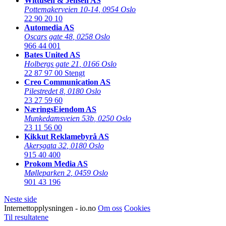
Wittusen & Jensen AS
Pottemakerveien 10-14
,
0954 Oslo
22 90 20 10
Automedia AS
Oscars gate 48
,
0258 Oslo
966 44 001
Bates United AS
Holbergs gate 21
,
0166 Oslo
22 87 97 00
Stengt
Creo Communication AS
Pilestredet 8
,
0180 Oslo
23 27 59 60
NæringsEiendom AS
Munkedamsveien 53b
,
0250 Oslo
23 11 56 00
Kikkut Reklamebyrå AS
Akersgata 32
,
0180 Oslo
915 40 400
Prokom Media AS
Mølleparken 2
,
0459 Oslo
901 43 196
Neste side
Internettopplysningen - io.no
Om oss
Cookies
Til resultatene