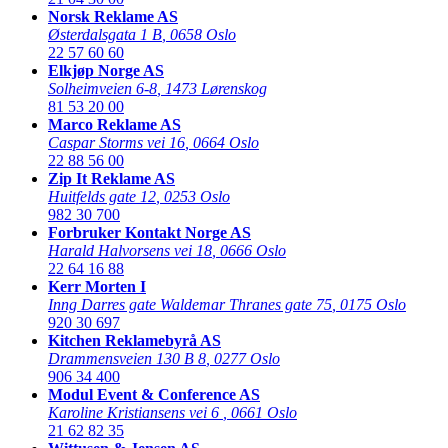
Norsk Reklame AS
Østerdalsgata 1 B
,
0658 Oslo
22 57 60 60
Elkjøp Norge AS
Solheimveien 6-8
,
1473 Lørenskog
81 53 20 00
Marco Reklame AS
Caspar Storms vei 16
,
0664 Oslo
22 88 56 00
Zip It Reklame AS
Huitfelds gate 12
,
0253 Oslo
982 30 700
Forbruker Kontakt Norge AS
Harald Halvorsens vei 18
,
0666 Oslo
22 64 16 88
Kerr Morten I
Inng Darres gate Waldemar Thranes gate 75
,
0175 Oslo
920 30 697
Kitchen Reklamebyrå AS
Drammensveien 130 B 8
,
0277 Oslo
906 34 400
Modul Event & Conference AS
Karoline Kristiansens vei 6
,
0661 Oslo
21 62 82 35