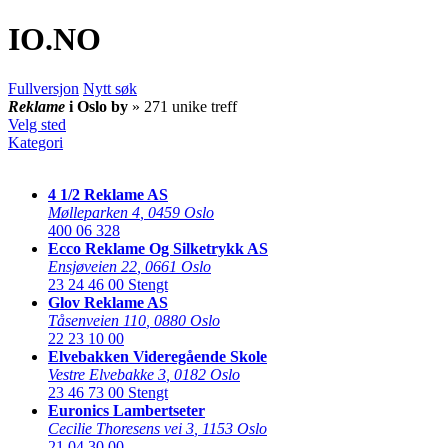
IO
.NO
Fullversjon
Nytt søk
Reklame
i Oslo by
» 271 unike treff
Velg sted
Kategori
4 1/2 Reklame AS
Mølleparken 4
,
0459 Oslo
400 06 328
Ecco Reklame Og Silketrykk AS
Ensjøveien 22
,
0661 Oslo
23 24 46 00
Stengt
Glov Reklame AS
Tåsenveien 110
,
0880 Oslo
22 23 10 00
Elvebakken Videregående Skole
Vestre Elvebakke 3
,
0182 Oslo
23 46 73 00
Stengt
Euronics Lambertseter
Cecilie Thoresens vei 3
,
1153 Oslo
21 04 30 00