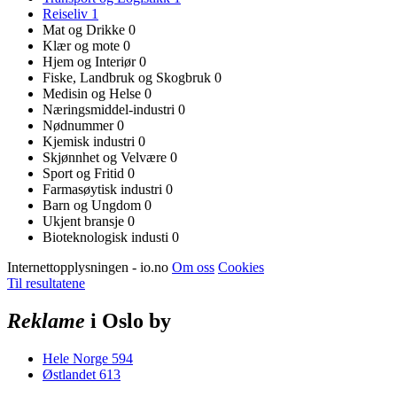
Reiseliv
1
Mat og Drikke
0
Klær og mote
0
Hjem og Interiør
0
Fiske, Landbruk og Skogbruk
0
Medisin og Helse
0
Næringsmiddel-industri
0
Nødnummer
0
Kjemisk industri
0
Skjønnhet og Velvære
0
Sport og Fritid
0
Farmasøytisk industri
0
Barn og Ungdom
0
Ukjent bransje
0
Bioteknologisk industi
0
Internettopplysningen - io.no
Om oss
Cookies
Til resultatene
Reklame
i Oslo by
Hele Norge
594
Østlandet
613