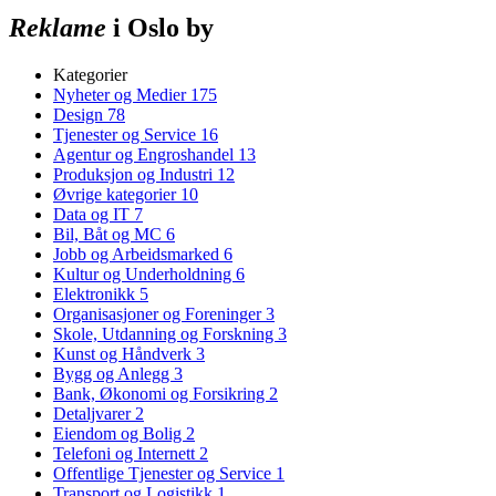
Reklame
i Oslo by
Kategorier
Nyheter og Medier
175
Design
78
Tjenester og Service
16
Agentur og Engroshandel
13
Produksjon og Industri
12
Øvrige kategorier
10
Data og IT
7
Bil, Båt og MC
6
Jobb og Arbeidsmarked
6
Kultur og Underholdning
6
Elektronikk
5
Organisasjoner og Foreninger
3
Skole, Utdanning og Forskning
3
Kunst og Håndverk
3
Bygg og Anlegg
3
Bank, Økonomi og Forsikring
2
Detaljvarer
2
Eiendom og Bolig
2
Telefoni og Internett
2
Offentlige Tjenester og Service
1
Transport og Logistikk
1