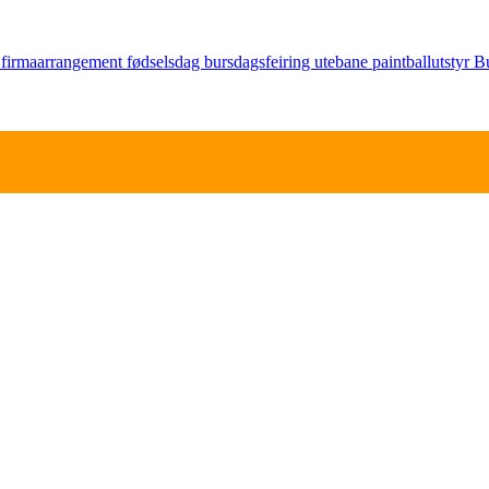
g
firmaarrangement
fødselsdag
bursdagsfeiring
utebane
paintballutstyr
B