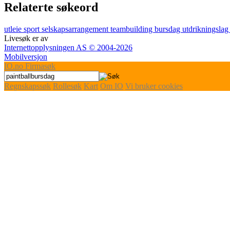
Relaterte søkeord
utleie
sport
selskapsarrangement
teambuilding
bursdag
utdrikningsla
Livesøk er av
Internettopplysningen AS © 2004-2026
Mobilversjon
IO
.no
Firmasøk
Regnskapssøk
Rollesøk
Kart
Om IO
Vi bruker cookies