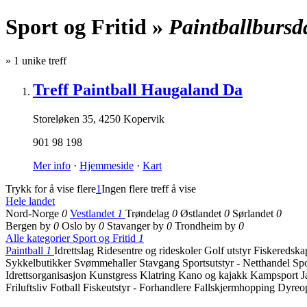
Sport og Fritid »
Paintballbursd
»
1
unike treff
Treff Paintball Haugaland Da
Storeløken 35
,
4250 Kopervik
901 98 198
Mer info
·
Hjemmeside
·
Kart
Trykk for å vise flere
1
Ingen flere treff å vise
Hele landet
Nord-Norge
0
Vestlandet
1
Trøndelag
0
Østlandet
0
Sørlandet
0
Bergen by
0
Oslo by
0
Stavanger by
0
Trondheim by
0
Alle kategorier
Sport og Fritid
1
Paintball
1
Idrettslag
Ridesentre og rideskoler
Golf utstyr
Fiskeredska
Sykkelbutikker
Svømmehaller
Stavgang
Sportsutstyr - Netthandel
Spo
Idrettsorganisasjon
Kunstgress
Klatring
Kano og kajakk
Kampsport
J
Friluftsliv
Fotball
Fiskeutstyr - Forhandlere
Fallskjermhopping
Dyreo