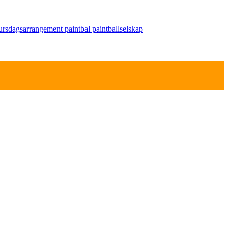
ursdagsarrangement
paintbal
paintballselskap