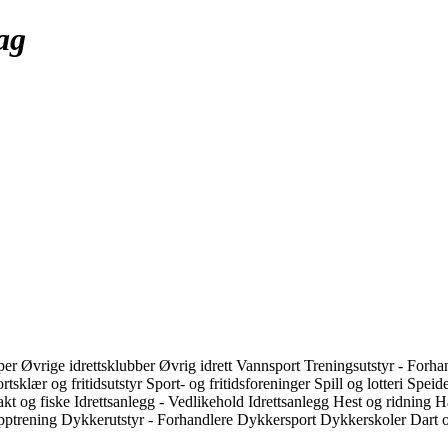
ag
per
Øvrige idrettsklubber
Øvrig idrett
Vannsport
Treningsutstyr - Forha
rtsklær og fritidsutstyr
Sport- og fritidsforeninger
Spill og lotteri
Speid
akt og fiske
Idrettsanlegg - Vedlikehold
Idrettsanlegg
Hest og ridning
H
pptrening
Dykkerutstyr - Forhandlere
Dykkersport
Dykkerskoler
Dart 