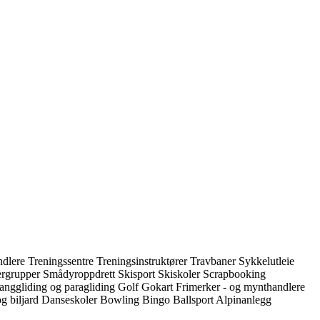
ndlere
Treningssentre
Treningsinstruktører
Travbaner
Sykkelutleie
ergrupper
Smådyroppdrett
Skisport
Skiskoler
Scrapbooking
anggliding og paragliding
Golf
Gokart
Frimerker - og mynthandlere
og biljard
Danseskoler
Bowling
Bingo
Ballsport
Alpinanlegg