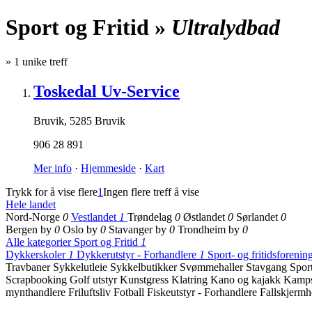
Sport og Fritid »
Ultralydbad
»
1
unike treff
Toskedal Uv-Service
Bruvik
,
5285 Bruvik
906 28 891
Mer info
·
Hjemmeside
·
Kart
Trykk for å vise flere
1
Ingen flere treff å vise
Hele landet
Nord-Norge
0
Vestlandet
1
Trøndelag
0
Østlandet
0
Sørlandet
0
Bergen by
0
Oslo by
0
Stavanger by
0
Trondheim by
0
Alle kategorier
Sport og Fritid
1
Dykkerskoler
1
Dykkerutstyr - Forhandlere
1
Sport- og fritidsforenin
Travbaner
Sykkelutleie
Sykkelbutikker
Svømmehaller
Stavgang
Spor
Scrapbooking
Golf utstyr
Kunstgress
Klatring
Kano og kajakk
Kamp
mynthandlere
Friluftsliv
Fotball
Fiskeutstyr - Forhandlere
Fallskjerm