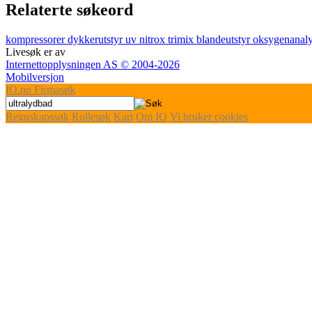
Relaterte søkeord
kompressorer
dykkerutstyr
uv
nitrox
trimix
blandeutstyr
oksygenanal
Livesøk er av
Internettopplysningen AS © 2004-2026
Mobilversjon
IO
.no
Firmasøk
Regnskapssøk
Rollesøk
Kart
Om IO
Vi bruker cookies