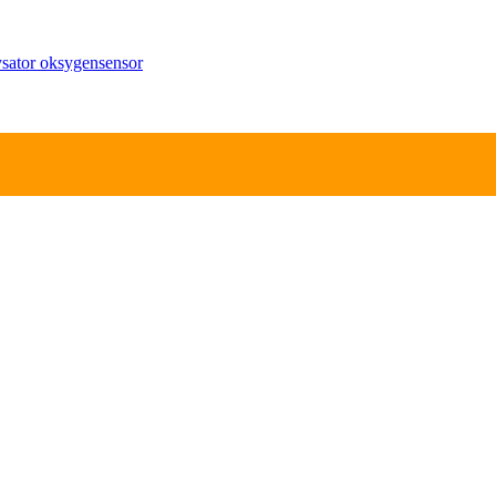
ysator
oksygensensor