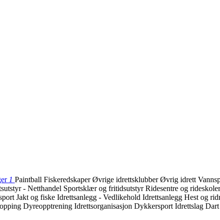
ger
1
Paintball
Fiskeredskaper
Øvrige idrettsklubber
Øvrig idrett
Vanns
tsutstyr - Netthandel
Sportsklær og fritidsutstyr
Ridesentre og rideskole
sport
Jakt og fiske
Idrettsanlegg - Vedlikehold
Idrettsanlegg
Hest og ri
hopping
Dyreopptrening
Idrettsorganisasjon
Dykkersport
Idrettslag
Dart