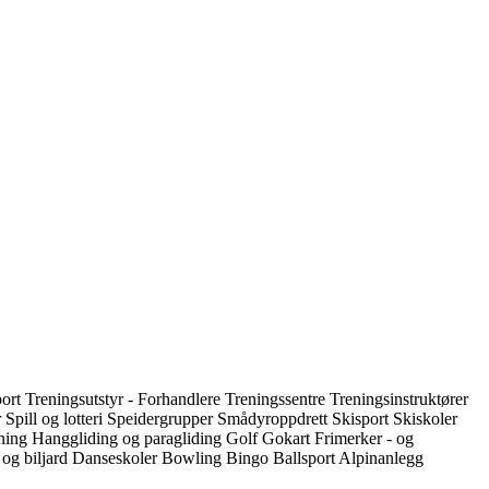
port
Treningsutstyr - Forhandlere
Treningssentre
Treningsinstruktører
r
Spill og lotteri
Speidergrupper
Smådyroppdrett
Skisport
Skiskoler
dning
Hanggliding og paragliding
Golf
Gokart
Frimerker - og
 og biljard
Danseskoler
Bowling
Bingo
Ballsport
Alpinanlegg