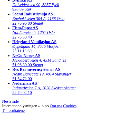
D-Blikk AS
Dalseideveien 90
,
5357 Fjell
930 09 569
Scand Industrimiljø AS
Enebakkveien 304 A
,
1188 Oslo
22 76 95 80
Stengt
Ebm-Papst AS
Nordåsveien 5
,
1251 Oslo
22 76 33 40
Helgeland Ventilasjon AS
Øyfjellgata 14
,
8656 Mosjøen
75 11 13 60
NeGo Norge AS
Myklabergveien 4
,
4314 Sandnes
51 96 39 00
Stengt
Bvs Brannvernsystemer AS
Nedre Banegate 19
,
4014 Stavanger
51 54 72 00
Nederman AS
Industriveien 7 A
,
2020 Skedsmokorset
22 79 02 10
Neste side
Internettopplysningen - io.no
Om oss
Cookies
Til resultatene