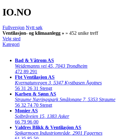
IO
.NO
Fullversjon
Nytt søk
Ventilasjon- og klimaanlegg »
» 452 unike treff
Velg sted
Kategori
Bad & Våtrom AS
Weidemanns vei 45
,
7043 Trondheim
472 89 291
Fbt Ventilasjon AS
Kvernatunvegen 3
,
5347 Kystbasen Ågotnes
56 31 26 31
Stengt
Karlsen & Sønn AS
Straume Næringspark Smålonane 7
,
5353 Straume
56 32 74 70
Stengt
Monier AS
Solbråveien 15
,
1383 Asker
66 79 96 00
Valdres Blikk & Ventilasjon AS
Spikarmoen Industriområde
,
2901 Fagernes
61 35 85 50