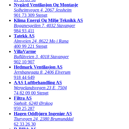
Nygård Ventilasjon Og Montasje
Solheimvegen 4
,
2067 Jessheim
901 73 309
Stengt
Klima Energi Og Miljø Teknikk AS
Boganesgeilen 7
,
4032 Stavanger
984 93 411
Tatekk AS
Almveien 24
,
8622 Mo i Rana
400 99 221
Stengt
VillaVarme
Buflåtveien 3
,
4018 Stavanger
902 10 907
Hedmark Ventilasjon AS
Jernbanegata 8
,
2406 Elverum
918 44 649
AAS Luftbehandling AS
Wergelandsvegen 23 E
,
7504
74 82 09 00
Stengt
Filtra AS
Sjøholt
,
6240 Ørskog
959 25 287
Hagen Oddbjørn Ingeniør AS
Tiurvegen 24
,
2380 Brumunddal
62 33 26 30