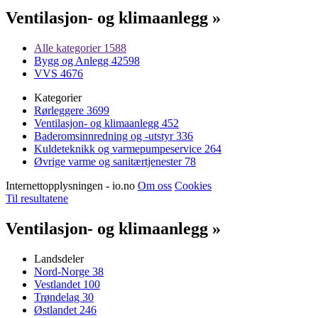
Ventilasjon- og klimaanlegg »
Alle kategorier
1588
Bygg og Anlegg
42598
VVS
4676
Kategorier
Rørleggere
3699
Ventilasjon- og klimaanlegg
452
Baderomsinnredning og -utstyr
336
Kuldeteknikk og varmepumpeservice
264
Øvrige varme og sanitærtjenester
78
Internettopplysningen - io.no
Om oss
Cookies
Til resultatene
Ventilasjon- og klimaanlegg »
Landsdeler
Nord-Norge
38
Vestlandet
100
Trøndelag
30
Østlandet
246