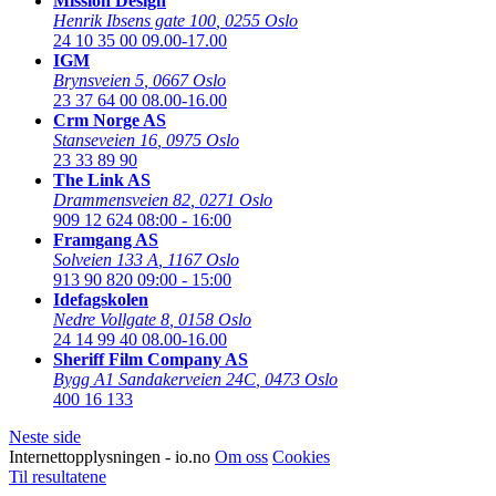
Mission Design
Henrik Ibsens gate 100
,
0255 Oslo
24 10 35 00
09.00-17.00
IGM
Brynsveien 5
,
0667 Oslo
23 37 64 00
08.00-16.00
Crm Norge AS
Stanseveien 16
,
0975 Oslo
23 33 89 90
The Link AS
Drammensveien 82
,
0271 Oslo
909 12 624
08:00 - 16:00
Framgang AS
Solveien 133 A
,
1167 Oslo
913 90 820
09:00 - 15:00
Idefagskolen
Nedre Vollgate 8
,
0158 Oslo
24 14 99 40
08.00-16.00
Sheriff Film Company AS
Bygg A1 Sandakerveien 24C
,
0473 Oslo
400 16 133
Neste side
Internettopplysningen - io.no
Om oss
Cookies
Til resultatene