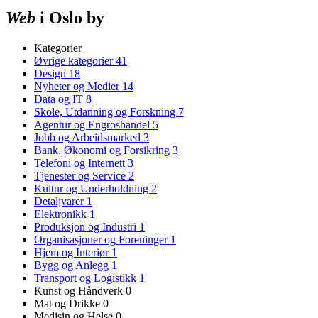
Web
i Oslo by
Kategorier
Øvrige kategorier
41
Design
18
Nyheter og Medier
14
Data og IT
8
Skole, Utdanning og Forskning
7
Agentur og Engroshandel
5
Jobb og Arbeidsmarked
3
Bank, Økonomi og Forsikring
3
Telefoni og Internett
3
Tjenester og Service
2
Kultur og Underholdning
2
Detaljvarer
1
Elektronikk
1
Produksjon og Industri
1
Organisasjoner og Foreninger
1
Hjem og Interiør
1
Bygg og Anlegg
1
Transport og Logistikk
1
Kunst og Håndverk
0
Mat og Drikke
0
Medisin og Helse
0