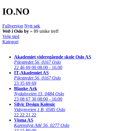
IO
.NO
Fullversjon
Nytt søk
Web
i Oslo by
» 89 unike treff
Velg sted
Kategori
Akademiet videregående skole Oslo AS
Pilestredet 56
,
0167 Oslo
22 46 69 00
08.00 - 16.00
IT-Akademiet AS
Pilestredet 56
,
0167 Oslo
23 35 69 69
Blanke Ark
Nydalsveien 15
,
0484 Oslo
23 08 67 30
08:00 - 16:00
Silvic Design Kolenic
Vidsynveien 1 B
,
0585 Oslo
22 22 21 22
Visma AS
Karenslyst Allé 56
,
0277 Oslo
23 15 80 00