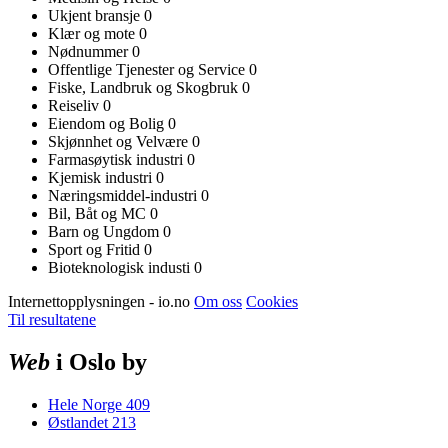
Ukjent bransje
0
Klær og mote
0
Nødnummer
0
Offentlige Tjenester og Service
0
Fiske, Landbruk og Skogbruk
0
Reiseliv
0
Eiendom og Bolig
0
Skjønnhet og Velvære
0
Farmasøytisk industri
0
Kjemisk industri
0
Næringsmiddel-industri
0
Bil, Båt og MC
0
Barn og Ungdom
0
Sport og Fritid
0
Bioteknologisk industi
0
Internettopplysningen - io.no
Om oss
Cookies
Til resultatene
Web
i Oslo by
Hele Norge
409
Østlandet
213