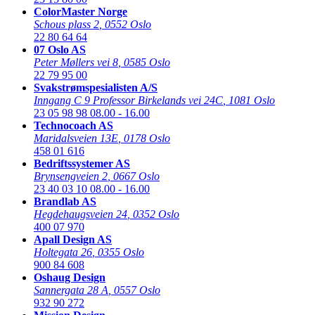
ColorMaster Norge
Schous plass 2
,
0552 Oslo
22 80 64 64
07 Oslo AS
Peter Møllers vei 8
,
0585 Oslo
22 79 95 00
Svakstrømspesialisten A/S
Inngang C 9 Professor Birkelands vei 24C
,
1081 Oslo
23 05 98 98
08.00 - 16.00
Technocoach AS
Maridalsveien 13E
,
0178 Oslo
458 01 616
Bedriftssystemer AS
Brynsengveien 2
,
0667 Oslo
23 40 03 10
08.00 - 16.00
Brandlab AS
Hegdehaugsveien 24
,
0352 Oslo
400 07 970
Apall Design AS
Holtegata 26
,
0355 Oslo
900 84 608
Oshaug Design
Sannergata 28 A
,
0557 Oslo
932 90 272