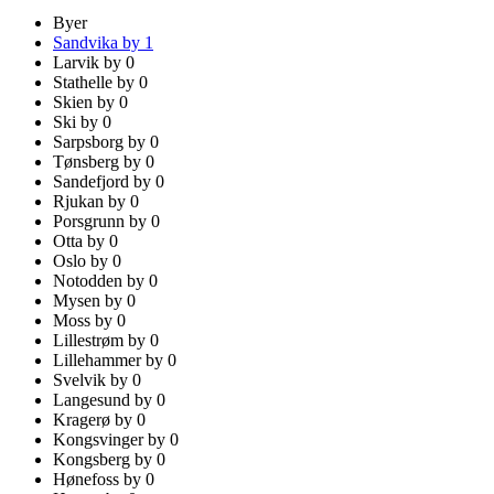
Byer
Sandvika by
1
Larvik by
0
Stathelle by
0
Skien by
0
Ski by
0
Sarpsborg by
0
Tønsberg by
0
Sandefjord by
0
Rjukan by
0
Porsgrunn by
0
Otta by
0
Oslo by
0
Notodden by
0
Mysen by
0
Moss by
0
Lillestrøm by
0
Lillehammer by
0
Svelvik by
0
Langesund by
0
Kragerø by
0
Kongsvinger by
0
Kongsberg by
0
Hønefoss by
0