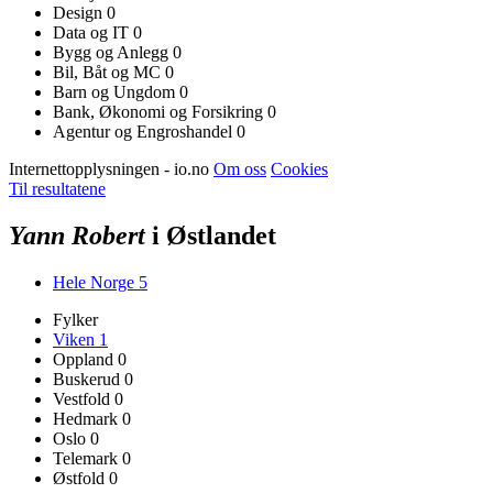
Design
0
Data og IT
0
Bygg og Anlegg
0
Bil, Båt og MC
0
Barn og Ungdom
0
Bank, Økonomi og Forsikring
0
Agentur og Engroshandel
0
Internettopplysningen - io.no
Om oss
Cookies
Til resultatene
Yann Robert
i Østlandet
Hele Norge
5
Fylker
Viken
1
Oppland
0
Buskerud
0
Vestfold
0
Hedmark
0
Oslo
0
Telemark
0
Østfold
0