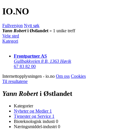
IO
.NO
Fullversjon
Nytt søk
Yann Robert
i Østlandet
» 1 unike treff
Velg sted
Kategori
Frontpartner AS
Gullbakkveien 8 B
,
1363 Høvik
67 83 82 00
Internettopplysningen - io.no
Om oss
Cookies
Til resultatene
Yann Robert
i Østlandet
Kategorier
Nyheter og Medier
1
Tjenester og Service
1
Bioteknologisk industi
0
Næringsmiddel-industri
0