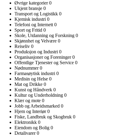
Øvrige kategorier
0
Ukjent bransje
0
Transport og Logistikk
0
Kjemisk industri
0
Telefoni og Internett
0
Sport og Fritid
0
Skole, Utdanning og Forskning
0
Skjønnhet og Velvære
0
Reiseliv
0
Produksjon og Industri
0
Organisasjoner og Foreninger
0
Offentlige Tjenester og Service
0
Nødnummer
0
Farmasøytisk industri
0
Medisin og Helse
0
Mat og Drikke
0
Kunst og Håndverk
0
Kultur og Underholdning
0
Klær og mote
0
Jobb og Arbeidsmarked
0
Hjem og Interiør
0
Fiske, Landbruk og Skogbruk
0
Elektronikk
0
Eiendom og Bolig
0
Detaljvarer
0