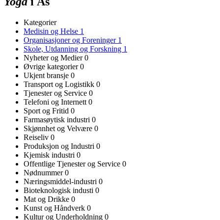
Yoga
i Ås
Kategorier
Medisin og Helse
1
Organisasjoner og Foreninger
1
Skole, Utdanning og Forskning
1
Nyheter og Medier
0
Øvrige kategorier
0
Ukjent bransje
0
Transport og Logistikk
0
Tjenester og Service
0
Telefoni og Internett
0
Sport og Fritid
0
Farmasøytisk industri
0
Skjønnhet og Velvære
0
Reiseliv
0
Produksjon og Industri
0
Kjemisk industri
0
Offentlige Tjenester og Service
0
Nødnummer
0
Næringsmiddel-industri
0
Bioteknologisk industi
0
Mat og Drikke
0
Kunst og Håndverk
0
Kultur og Underholdning
0