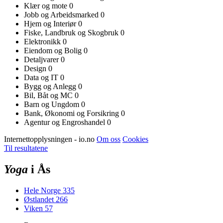
Klær og mote
0
Jobb og Arbeidsmarked
0
Hjem og Interiør
0
Fiske, Landbruk og Skogbruk
0
Elektronikk
0
Eiendom og Bolig
0
Detaljvarer
0
Design
0
Data og IT
0
Bygg og Anlegg
0
Bil, Båt og MC
0
Barn og Ungdom
0
Bank, Økonomi og Forsikring
0
Agentur og Engroshandel
0
Internettopplysningen - io.no
Om oss
Cookies
Til resultatene
Yoga
i Ås
Hele Norge
335
Østlandet
266
Viken
57