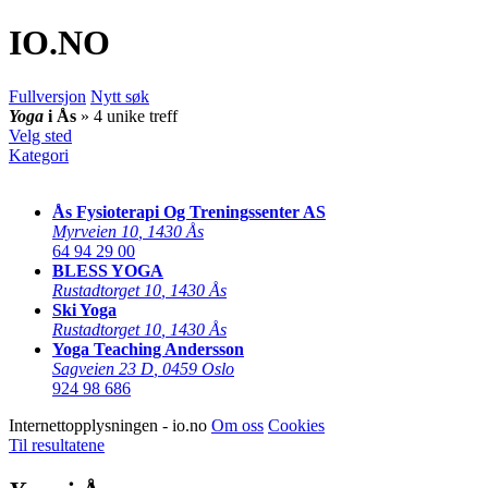
IO
.NO
Fullversjon
Nytt søk
Yoga
i Ås
» 4 unike treff
Velg sted
Kategori
Ås Fysioterapi Og Treningssenter AS
Myrveien 10
,
1430 Ås
64 94 29 00
BLESS YOGA
Rustadtorget 10
,
1430 Ås
Ski Yoga
Rustadtorget 10
,
1430 Ås
Yoga Teaching Andersson
Sagveien 23 D
,
0459 Oslo
924 98 686
Internettopplysningen - io.no
Om oss
Cookies
Til resultatene