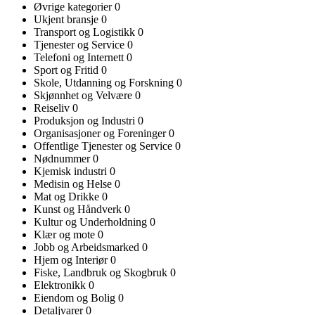
Øvrige kategorier
0
Ukjent bransje
0
Transport og Logistikk
0
Tjenester og Service
0
Telefoni og Internett
0
Sport og Fritid
0
Skole, Utdanning og Forskning
0
Skjønnhet og Velvære
0
Reiseliv
0
Produksjon og Industri
0
Organisasjoner og Foreninger
0
Offentlige Tjenester og Service
0
Nødnummer
0
Kjemisk industri
0
Medisin og Helse
0
Mat og Drikke
0
Kunst og Håndverk
0
Kultur og Underholdning
0
Klær og mote
0
Jobb og Arbeidsmarked
0
Hjem og Interiør
0
Fiske, Landbruk og Skogbruk
0
Elektronikk
0
Eiendom og Bolig
0
Detaljvarer
0