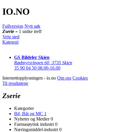
IO
.NO
Fullversjon
Nytt søk
Zserie
» 1 unike treff
Velg sted
Kategori
GS Bildeler Skien
Rødmyrsvingen 60
,
3735 Skien
35 90 04 50
08.00-16.00
Internettopplysningen - io.no
Om oss
Cookies
Til resultatene
Zserie
Kategorier
Bil, Båt og MC
1
Nyheter og Medier
0
Farmasøytisk industri
0
Næringsmiddel-industri
0