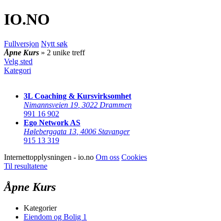
IO
.NO
Fullversjon
Nytt søk
Åpne Kurs
» 2 unike treff
Velg sted
Kategori
3L Coaching & Kursvirksomhet
Nimannsveien 19
,
3022 Drammen
991 16 902
Ego Network AS
Høleberggata 13
,
4006 Stavanger
915 13 319
Internettopplysningen - io.no
Om oss
Cookies
Til resultatene
Åpne Kurs
Kategorier
Eiendom og Bolig
1