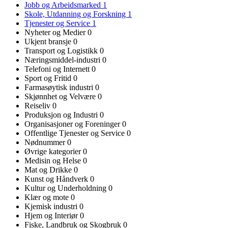
Jobb og Arbeidsmarked
1
Skole, Utdanning og Forskning
1
Tjenester og Service
1
Nyheter og Medier
0
Ukjent bransje
0
Transport og Logistikk
0
Næringsmiddel-industri
0
Telefoni og Internett
0
Sport og Fritid
0
Farmasøytisk industri
0
Skjønnhet og Velvære
0
Reiseliv
0
Produksjon og Industri
0
Organisasjoner og Foreninger
0
Offentlige Tjenester og Service
0
Nødnummer
0
Øvrige kategorier
0
Medisin og Helse
0
Mat og Drikke
0
Kunst og Håndverk
0
Kultur og Underholdning
0
Klær og mote
0
Kjemisk industri
0
Hjem og Interiør
0
Fiske, Landbruk og Skogbruk
0