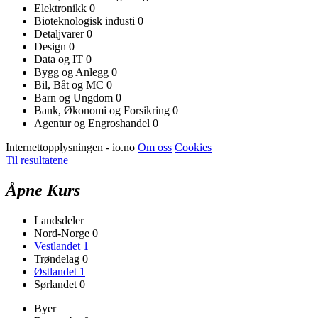
Elektronikk
0
Bioteknologisk industi
0
Detaljvarer
0
Design
0
Data og IT
0
Bygg og Anlegg
0
Bil, Båt og MC
0
Barn og Ungdom
0
Bank, Økonomi og Forsikring
0
Agentur og Engroshandel
0
Internettopplysningen - io.no
Om oss
Cookies
Til resultatene
Åpne Kurs
Landsdeler
Nord-Norge
0
Vestlandet
1
Trøndelag
0
Østlandet
1
Sørlandet
0
Byer