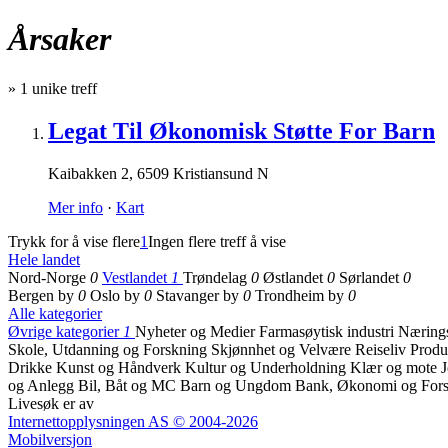
Årsaker
»
1
unike treff
Legat Til Økonomisk Støtte For Barn
Kaibakken 2
,
6509 Kristiansund N
Mer info
·
Kart
Trykk for å vise flere
1
Ingen flere treff å vise
Hele landet
Nord-Norge
0
Vestlandet
1
Trøndelag
0
Østlandet
0
Sørlandet
0
Bergen by
0
Oslo by
0
Stavanger by
0
Trondheim by
0
Alle kategorier
Øvrige kategorier
1
Nyheter og Medier
Farmasøytisk industri
Nærings
Skole, Utdanning og Forskning
Skjønnhet og Velvære
Reiseliv
Produ
Drikke
Kunst og Håndverk
Kultur og Underholdning
Klær og mote
og Anlegg
Bil, Båt og MC
Barn og Ungdom
Bank, Økonomi og Fors
Livesøk er av
Internettopplysningen AS © 2004-2026
Mobilversjon