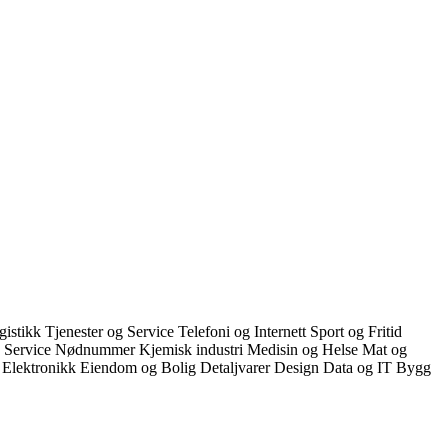
gistikk
Tjenester og Service
Telefoni og Internett
Sport og Fritid
g Service
Nødnummer
Kjemisk industri
Medisin og Helse
Mat og
k
Elektronikk
Eiendom og Bolig
Detaljvarer
Design
Data og IT
Bygg