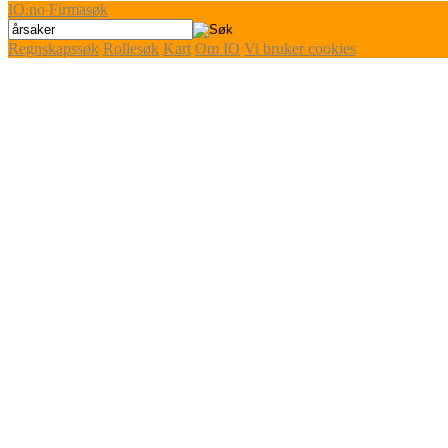
IO
.no
Firmasøk
Regnskapssøk
Rollesøk
Kart
Om IO
Vi bruker cookies