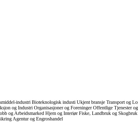
middel-industri
Bioteknologisk industi
Ukjent bransje
Transport og Lo
ksjon og Industri
Organisasjoner og Foreninger
Offentlige Tjenester o
Jobb og Arbeidsmarked
Hjem og Interiør
Fiske, Landbruk og Skogbru
ikring
Agentur og Engroshandel