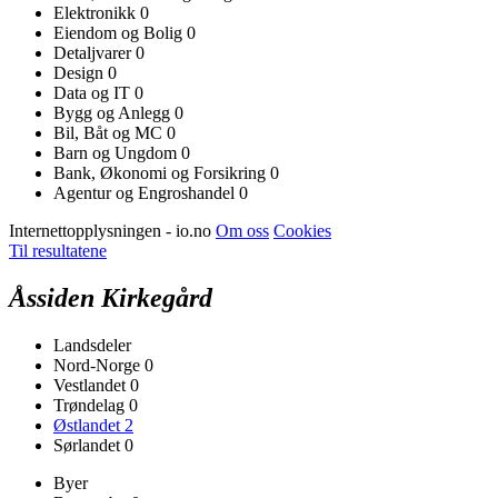
Elektronikk
0
Eiendom og Bolig
0
Detaljvarer
0
Design
0
Data og IT
0
Bygg og Anlegg
0
Bil, Båt og MC
0
Barn og Ungdom
0
Bank, Økonomi og Forsikring
0
Agentur og Engroshandel
0
Internettopplysningen - io.no
Om oss
Cookies
Til resultatene
Åssiden Kirkegård
Landsdeler
Nord-Norge
0
Vestlandet
0
Trøndelag
0
Østlandet
2
Sørlandet
0
Byer