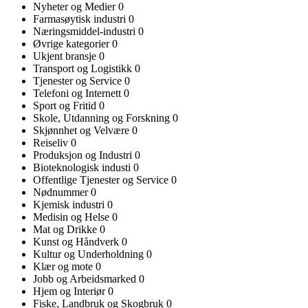
Nyheter og Medier
0
Farmasøytisk industri
0
Næringsmiddel-industri
0
Øvrige kategorier
0
Ukjent bransje
0
Transport og Logistikk
0
Tjenester og Service
0
Telefoni og Internett
0
Sport og Fritid
0
Skole, Utdanning og Forskning
0
Skjønnhet og Velvære
0
Reiseliv
0
Produksjon og Industri
0
Bioteknologisk industi
0
Offentlige Tjenester og Service
0
Nødnummer
0
Kjemisk industri
0
Medisin og Helse
0
Mat og Drikke
0
Kunst og Håndverk
0
Kultur og Underholdning
0
Klær og mote
0
Jobb og Arbeidsmarked
0
Hjem og Interiør
0
Fiske, Landbruk og Skogbruk
0