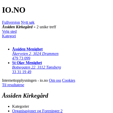
IO
.NO
Fullversjon
Nytt søk
Åssiden Kirkegård
» 2 unike treff
Velg sted
Kategori
Åssiden Menighet
Åkerveien 2
,
3024 Drammen
479 73 099
St Olav Menighet
Botnegaten 22
,
3112 Tønsberg
33 31 19 49
Internettopplysningen - io.no
Om oss
Cookies
Til resultatene
Åssiden Kirkegård
Kategorier
Organisasjoner og Foreninger
2