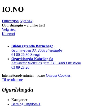
IO
.NO
Fullversjon
Nytt søk
Øgardshøgda
» 2 unike treff
Velg sted
Kategori
Blåbærgrenda Barnehage
Granittvegen 33
,
2008 Fjerdingby
64 80 26 80
Stengt
Øgardshøgda Kabellag Sa
Alexander Kiellands gate 2 B
,
2000 Lillestrøm
63 89 28 20
Internettopplysningen - io.no
Om oss
Cookies
Til resultatene
Øgardshøgda
Kategorier
Barn og Ungdom
1