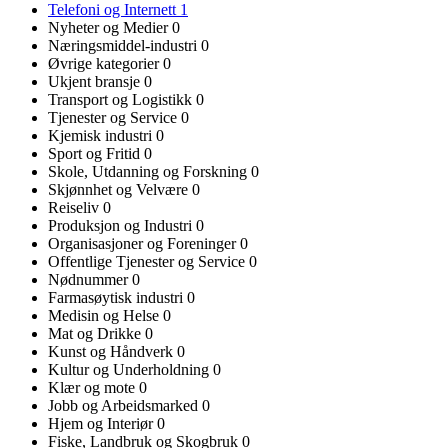
Telefoni og Internett
1
Nyheter og Medier
0
Næringsmiddel-industri
0
Øvrige kategorier
0
Ukjent bransje
0
Transport og Logistikk
0
Tjenester og Service
0
Kjemisk industri
0
Sport og Fritid
0
Skole, Utdanning og Forskning
0
Skjønnhet og Velvære
0
Reiseliv
0
Produksjon og Industri
0
Organisasjoner og Foreninger
0
Offentlige Tjenester og Service
0
Nødnummer
0
Farmasøytisk industri
0
Medisin og Helse
0
Mat og Drikke
0
Kunst og Håndverk
0
Kultur og Underholdning
0
Klær og mote
0
Jobb og Arbeidsmarked
0
Hjem og Interiør
0
Fiske, Landbruk og Skogbruk
0