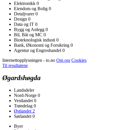
Elektronikk
0
Eiendom og Bolig
0
Detaljvarer
0
Design
0
Data og IT
0
Bygg og Anlegg
0
Bil, Båt og MC
0
Bioteknologisk industi
0
Bank, Økonomi og Forsikring
0
Agentur og Engroshandel
0
Internettopplysningen - io.no
Om oss
Cookies
Til resultatene
Øgardshøgda
Landsdeler
Nord-Norge
0
Vestlandet
0
Trøndelag
0
Østlandet
2
Sørlandet
0
Byer