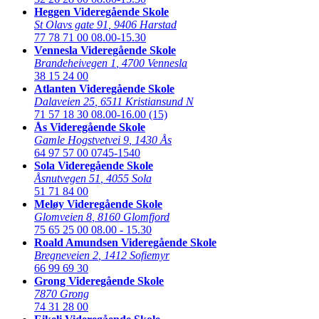
Heggen Videregående Skole
St Olavs gate 91
,
9406 Harstad
77 78 71 00
08.00-15.30
Vennesla Videregående Skole
Brandeheivegen 1
,
4700 Vennesla
38 15 24 00
Atlanten Videregående Skole
Dalaveien 25
,
6511 Kristiansund N
71 57 18 30
08.00-16.00 (15)
Ås Videregående Skole
Gamle Hogstvetvei 9
,
1430 Ås
64 97 57 00
0745-1540
Sola Videregående Skole
Åsnutvegen 51
,
4055 Sola
51 71 84 00
Meløy Videregående Skole
Glomveien 8
,
8160 Glomfjord
75 65 25 00
08.00 - 15.30
Roald Amundsen Videregående Skole
Bregneveien 2
,
1412 Sofiemyr
66 99 69 30
Grong Videregående Skole
7870 Grong
74 31 28 00