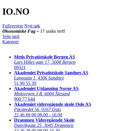
IO
.NO
Fullversjon
Nytt søk
Økonomiske Fag
» 17 unike treff
Velg sted
Kategori
Metis Privatistskole Bergen AS
Lars Hilles gate 17
,
5008 Bergen
09321
Akademiet Privatistskole Sandnes AS
Langgata 1
,
4306 Sandnes
51 90 55 30
Akademiet Utdanning Norge AS
Molovegen 3 B
,
6004 Ålesund
900 77 644
Akademiet videregående skole Oslo AS
Pilestredet 56
,
0167 Oslo
22 46 69 00
08.00 - 16.00
Drammen Videregående Skole
Danvikgata 25
,
3045 Drammen
32 26 28 00
08.00-15.30