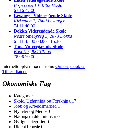
Eikeli Videregående Skole
Bispeveien 10
,
1362 Hosle
67 16 47 00
Levanger Videregående Skole
Kirkegata 1
,
7600 Levanger
74 11 40 00
Dokka Videregående Skole
Nedre Smebyveg 3
,
2870 Dokka
61 11 43 00
08.00 - 15.30
Tana Videregående Skole
Bonakas
,
9845 Tana
78 96 39 00
Internettopplysningen - io.no
Om oss
Cookies
Til resultatene
Økonomiske Fag
Kategorier
Skole, Utdanning og Forskning
17
Jobb og Arbeidsmarked
1
Nyheter og Medier
0
Næringsmiddel-industri
0
Øvrige kategorier
0
Ukjent bransje
0