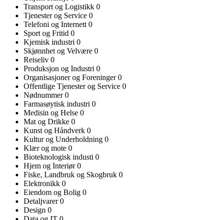
Transport og Logistikk
0
Tjenester og Service
0
Telefoni og Internett
0
Sport og Fritid
0
Kjemisk industri
0
Skjønnhet og Velvære
0
Reiseliv
0
Produksjon og Industri
0
Organisasjoner og Foreninger
0
Offentlige Tjenester og Service
0
Nødnummer
0
Farmasøytisk industri
0
Medisin og Helse
0
Mat og Drikke
0
Kunst og Håndverk
0
Kultur og Underholdning
0
Klær og mote
0
Bioteknologisk industi
0
Hjem og Interiør
0
Fiske, Landbruk og Skogbruk
0
Elektronikk
0
Eiendom og Bolig
0
Detaljvarer
0
Design
0
Data og IT
0