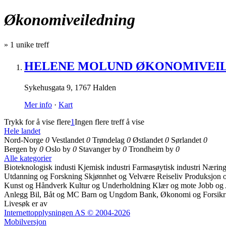
Økonomiveiledning
»
1
unike treff
HELENE MOLUND ØKONOMIVEI
Sykehusgata 9
,
1767 Halden
Mer info
·
Kart
Trykk for å vise flere
1
Ingen flere treff å vise
Hele landet
Nord-Norge
0
Vestlandet
0
Trøndelag
0
Østlandet
0
Sørlandet
0
Bergen by
0
Oslo by
0
Stavanger by
0
Trondheim by
0
Alle kategorier
Bioteknologisk industi
Kjemisk industri
Farmasøytisk industri
Næring
Utdanning og Forskning
Skjønnhet og Velvære
Reiseliv
Produksjon o
Kunst og Håndverk
Kultur og Underholdning
Klær og mote
Jobb og
Anlegg
Bil, Båt og MC
Barn og Ungdom
Bank, Økonomi og Forsik
Livesøk er av
Internettopplysningen AS © 2004-2026
Mobilversjon