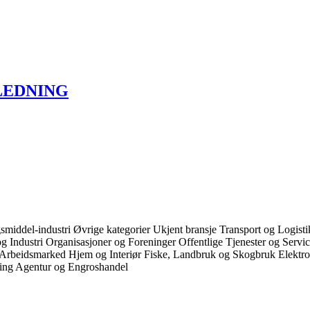
LEDNING
smiddel-industri
Øvrige kategorier
Ukjent bransje
Transport og Logist
g Industri
Organisasjoner og Foreninger
Offentlige Tjenester og Servi
 Arbeidsmarked
Hjem og Interiør
Fiske, Landbruk og Skogbruk
Elektr
ring
Agentur og Engroshandel