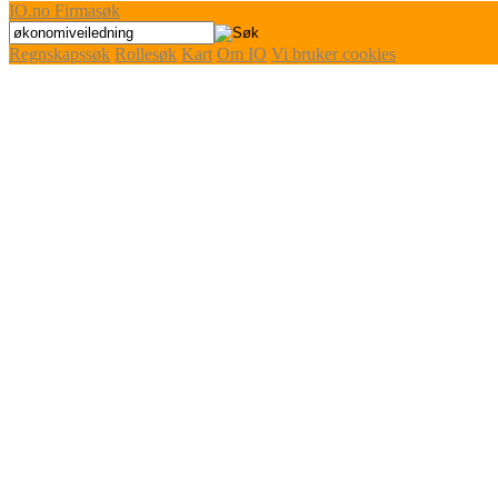
IO
.no
Firmasøk
Regnskapssøk
Rollesøk
Kart
Om IO
Vi bruker cookies