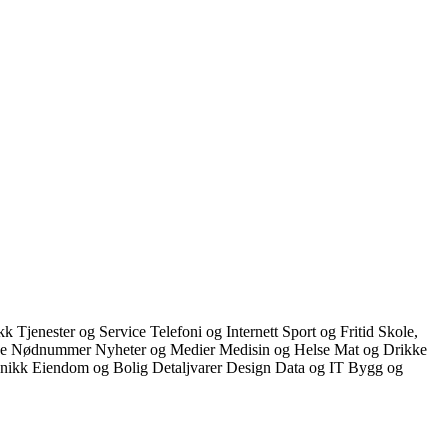
ikk
Tjenester og Service
Telefoni og Internett
Sport og Fritid
Skole,
ce
Nødnummer
Nyheter og Medier
Medisin og Helse
Mat og Drikke
onikk
Eiendom og Bolig
Detaljvarer
Design
Data og IT
Bygg og